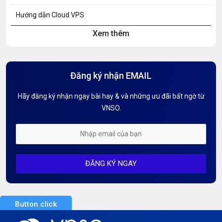
Hướng dẫn Cloud VPS
Xem thêm
Hướng dẫn Hosting
Hướng Dẫn Mail G Suite
Đăng ký nhận EMAIL
Hướng dẫn Tên miền
Hãy đăng ký nhận ngay bài hay & và những ưu đãi bất ngờ từ
Kiến thức AI
VNSO.
Kiến Thức CDN & Cloud Security
Mỗi tuần 01 Server
ĐĂNG KÝ NGAY
Server AI
Server Dedicated (Máy chủ riêng)
Button click
Server GPU