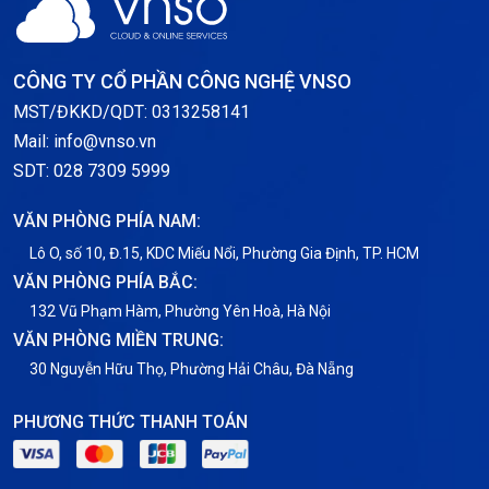
Server Windows
Storage
CÔNG TY CỔ PHẦN CÔNG NGHỆ VNSO
Thông báo
MST/ĐKKD/QDT: 0313258141
Mail: info@vnso.vn
Thông tin chung
SDT: 028 7309 5999
Thuê Chỗ Đặt Server
VĂN PHÒNG PHÍA NAM:
Tin tức
Lô O, số 10, Đ.15, KDC Miếu Nổi, Phường Gia Định, TP. HCM
VĂN PHÒNG PHÍA BẮC:
VNPT
132 Vũ Phạm Hàm, Phường Yên Hoà, Hà Nội
VĂN PHÒNG MIỀN TRUNG:
30 Nguyễn Hữu Thọ, Phường Hải Châu, Đà Nẵng
PHƯƠNG THỨC THANH TOÁN