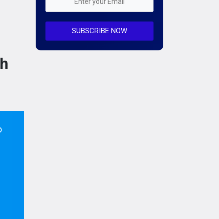
Mỗi tuần 01 Server
SUBSCRIBE NOW
Server AI
Server Dedicated (Máy chủ riêng)
nh
Server GPU
Server Windows
Storage
Notification
Thông tin chung
Thuê Chỗ Đặt Server
Tin tức