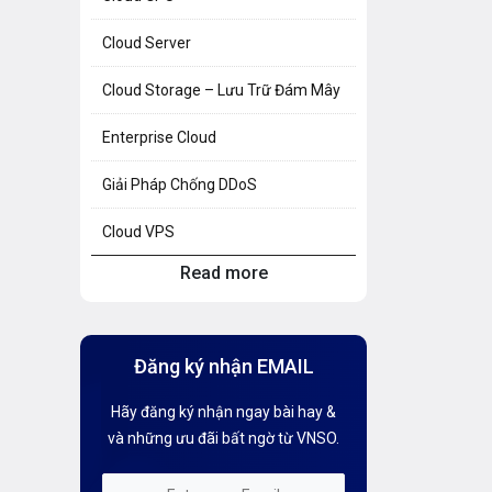
Cloud Server
Cloud Storage – Lưu Trữ Đám Mây
Enterprise Cloud
Giải Pháp Chống DDoS
Cloud VPS
Read more
Hosting Knowledge
Hướng Dẫn Mail G Suite
Đăng ký nhận EMAIL
Hướng dẫn Tên miền
Hãy đăng ký nhận ngay bài hay &
Kiến thức AI
và những ưu đãi bất ngờ từ VNSO.
Kiến Thức CDN & Cloud Security