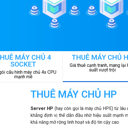
HUÊ MÁY CHỦ 4
THUÊ MÁY CHỦ 
SOCKET
Giá thuê cạnh tranh, mang lại 
suất vượt trội
gói cấu hình máy chủ 4x CPU
mạnh mẽ
THUÊ MÁY CHỦ HP
Server HP
(hay còn gọi là máy chủ HPE) từ lâu 
khẳng định vị thế dẫn đầu nhờ hiệu suất mạnh m
khả năng mở rộng linh hoạt và độ tin cậy cao.