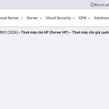
About us
loud Server
Server
Cloud Security
CDN
Solution
 VNSO (2026)
»
Thuê máy chủ HP (Server HP) – Thuê máy chủ giá cạnh