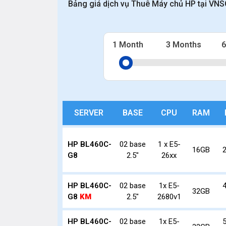
Bảng giá dịch vụ Thuê Máy chủ HP tại VNS
1 Month
3 Months
6
SERVER
BASE
CPU
RAM
HP BL460C-
02 base
1 x E5-
16GB
G8
2.5"
26xx
HP BL460C-
02 base
1x E5-
32GB
G8
KM
2.5"
2680v1
HP BL460C-
02 base
1x E5-