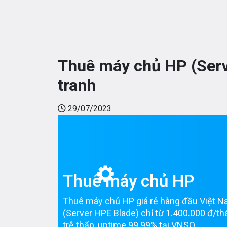
Thuê máy chủ HP (Serv
tranh
29/07/2023
Thuê máy chủ HP
Thuê máy chủ HP giá rẻ hàng đầu Việt 
(Server HPE Blade) chỉ từ 1.400.000 đ/th
trễ thấp, uptime 99.99% tại VNSO.