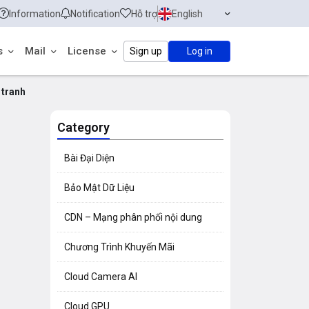
Information
Notification
Hỗ trợ
English
s
Mail
License
Sign up
Log in
 tranh
Category
Bài Đại Diện
Bảo Mật Dữ Liệu
CDN – Mạng phân phối nội dung
Chương Trình Khuyến Mãi
Cloud Camera AI
Cloud GPU