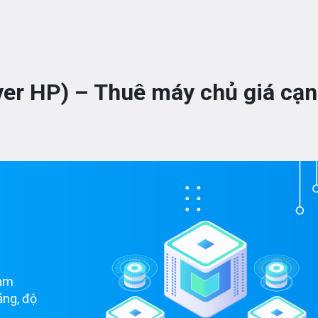
er HP) – Thuê máy chủ giá cạ
Nam
áng, độ