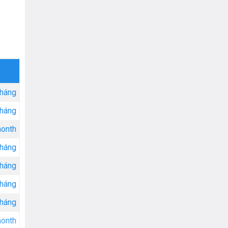
tháng
tháng
onth
tháng
tháng
tháng
tháng
onth