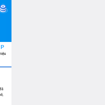
VNPT
HP
hiệu
đã
ẽ,