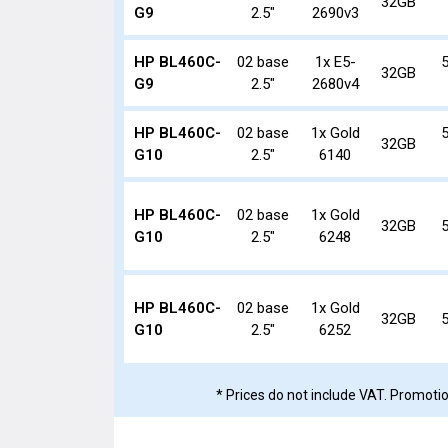
32GB
G9
2.5"
2690v3
HP BL460C-
02 base
1x E5-
32GB
G9
2.5"
2680v4
HP BL460C-
02 base
1x Gold
32GB
G10
2.5"
6140
HP BL460C-
02 base
1x Gold
32GB
G10
2.5"
6248
HP BL460C-
02 base
1x Gold
32GB
G10
2.5"
6252
* Prices do not include VAT. Promot