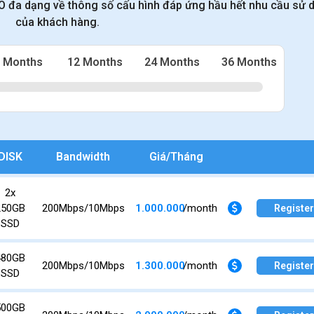
O đa dạng về thông số cấu hình đáp ứng hầu hết nhu cầu sử 
của khách hàng.
 Months
12 Months
24 Months
36 Months
DISK
Bandwidth
Giá/Tháng
2x
250GB
200Mbps/10Mbps
1.000.000
/month
Register
SSD
480GB
200Mbps/10Mbps
1.300.000
/month
Register
SSD
500GB