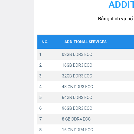
ADDI
Bảng dịch vụ bổ 
NO.
ADDITIONAL SERVICES
1
08GB DDR3 ECC
2
16GB DDR3 ECC
3
32GB DDR3 ECC
4
48 GB DDR3 ECC
5
64GB DDR3 ECC
6
96GB DDR3 ECC
7
8 GB DDR4 ECC
8
16 GB DDR4 ECC