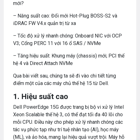
mới?
– Năng suất cao: Đổi mới Hot-Plug BOSS-S2 và
iDRAC FW V4.x quản trị từ xa
– Tốc độ xử lý nhanh chóng: Onboard NIC với OCP
V3; Cổng PERC 11 với 16 ổ SAS / NVMe
– Tăng hiệu suất: Khung máy (chassis) mới; PCI thế
hệ 4 và Direct Attach NVMe
Qua bài viết sau, chúng ta sẽ đi vào chi tiết từng
điểm một của các máy chủ thế hệ 15 từ Dell.
1. Hiệu suất cao
Dell PowerEdge 15G được trang bị bộ vi xử lý Intel
Xeon Scalable thế hệ 3, có thể đạt tối đa 40 lõi cho
mỗi CPU. Điều này cho phép xử lý nhanh chóng các
tác vụ phức tạp như trí tuệ nhân tạo (AI), học máy
(ML), và ảo hóa, mang lại hiệu quả vượt trội. Máy hỗ