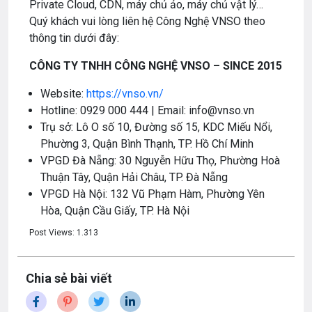
Private Cloud, CDN, máy chủ ảo, máy chủ vật lý…
Quý khách vui lòng liên hệ Công Nghệ VNSO theo
thông tin dưới đây:
CÔNG TY TNHH CÔNG NGHỆ VNSO – SINCE 2015
Website:
https://vnso.vn/
Hotline: 0929 000 444 | Email: info@vnso.vn
Trụ sở: Lô O số 10, Đường số 15, KDC Miếu Nổi,
Phường 3, Quận Bình Thạnh, TP. Hồ Chí Minh
VPGD Đà Nẵng: 30 Nguyễn Hữu Thọ, Phường Hoà
Thuận Tây, Quận Hải Châu, TP. Đà Nẵng
VPGD Hà Nội: 132 Vũ Phạm Hàm, Phường Yên
Hòa, Quận Cầu Giấy, TP. Hà Nội
Post Views:
1.313
Chia sẻ bài viết