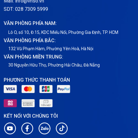
Mail: info@vnso.vn
Thông tin chung
SDT: 028 7309 5999
Thuê Chỗ Đặt Server
VĂN PHÒNG PHÍA NAM:
Tin tức
Lô O, số 10, Đ.15, KDC Miếu Nổi, Phường Gia Định, TP. HCM
VĂN PHÒNG PHÍA BẮC:
VNPT
132 Vũ Phạm Hàm, Phường Yên Hoà, Hà Nội
VĂN PHÒNG MIỀN TRUNG:
30 Nguyễn Hữu Thọ, Phường Hải Châu, Đà Nẵng
PHƯƠNG THỨC THANH TOÁN
KẾT NỐI VỚI CHÚNG TÔI