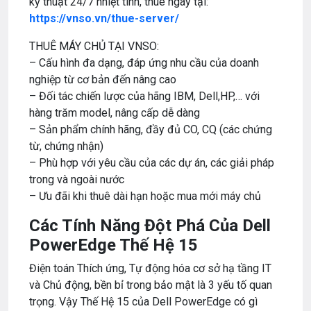
kỹ thuật 24/7 nhiệt tình, thuê ngay tại:
https://vnso.vn/thue-server/
THUÊ MÁY CHỦ TẠI VNSO:
– Cấu hình đa dạng, đáp ứng nhu cầu của doanh
nghiệp từ cơ bản đến nâng cao
– Đối tác chiến lược của hãng IBM, Dell,HP,… với
hàng trăm model, nâng cấp dễ dàng
– Sản phẩm chính hãng, đầy đủ CO, CQ (các chứng
từ, chứng nhận)
– Phù hợp với yêu cầu của các dự án, các giải pháp
trong và ngoài nước
– Ưu đãi khi thuê dài hạn hoặc mua mới máy chủ
Các Tính Năng Đột Phá Của Dell
PowerEdge Thế Hệ 15
Điện toán Thích ứng, Tự động hóa cơ sở hạ tầng IT
và Chủ động, bền bỉ trong bảo mật là 3 yếu tố quan
trọng. Vậy Thế Hệ 15 của Dell PowerEdge có gì