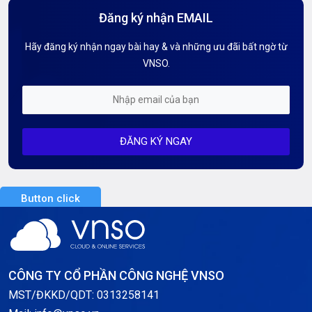
Đăng ký nhận EMAIL
Hướng dẫn Tên miền
Hãy đăng ký nhận ngay bài hay & và những ưu đãi bất ngờ từ
Kiến thức AI
VNSO.
Kiến Thức CDN & Cloud Security
Mỗi tuần 01 Server
ĐĂNG KÝ NGAY
Server AI
Server Dedicated (Máy chủ riêng)
Button click
Server GPU
Server Windows
Storage
CÔNG TY CỔ PHẦN CÔNG NGHỆ VNSO
Thông báo
MST/ĐKKD/QDT: 0313258141