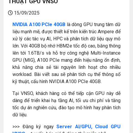
THUẬT GPU VNSO
15/09/2025
NVIDIA A100 PCIe 40GB
là dòng GPU trung tâm dữ
liệu mạnh mẽ, được thiết kế trên kiến trúc Ampere để
xử lý các tác vụ AI, HPC và phân tích dữ liệu quy mô
lớn. Với 40GB bộ nhớ HBM2e tốc độ cao, băng thông
lên tới 1.6TB/s và hỗ trợ công nghệ Multi-Instance
GPU (MIG), A100 PCIe mang đến hiệu năng ổn định,
khả năng chia sẻ tài nguyên linh hoạt cho nhiều
workload. Bài viết sau sẽ phân tích cụ thể thông số
kỹ thuật, cấu hình NVIDIA A100 PCIe 40GB.
Tại VNSO, khách hàng có thể tiếp cận GPU này dễ
dàng để triển khai hạ tầng AI, tối ưu chi phí và tăng
tốc dự án nghiên cứu, đào tạo mô hình hay phân tích
dữ liệu.
>>> Đăng ký ngay
Server AI/GPU, Cloud GPU