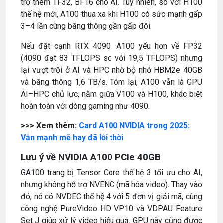
trợ thêm TF32, BF16 cho AI. Tuy nhiên, so với H100
thế hệ mới, A100 thua xa khi H100 có sức mạnh gấp
3–4 lần cùng băng thông gần gấp đôi.
Nếu đặt cạnh RTX 4090, A100 yếu hơn về FP32
(4090 đạt 83 TFLOPS so với 19,5 TFLOPS) nhưng
lại vượt trội ở AI và HPC nhờ bộ nhớ HBM2e 40GB
và băng thông 1,6 TB/s. Tóm lại, A100 vẫn là GPU
AI–HPC chủ lực, nằm giữa V100 và H100, khác biệt
hoàn toàn với dòng gaming như 4090.
>>> Xem thêm:
Card A100 NVIDIA trong 2025:
Vẫn mạnh mẽ hay đã lỗi thời
Lưu ý về NVIDIA A100 PCIe 40GB
GA100 trang bị Tensor Core thế hệ 3 tối ưu cho AI,
nhưng không hỗ trợ NVENC (mã hóa video). Thay vào
đó, nó có NVDEC thế hệ 4 với 5 đơn vị giải mã, cùng
công nghệ PureVideo HD VP10 và VDPAU Feature
Set J giúp xử lý video hiệu quả. GPU này cũng được