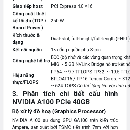
Giao tiếp host
PCI Express 4.0 ×16
Công suất thiết
kế tối đa (TDP /
250 W
Board Power)
Kích thước &
Dual-slot, full-height/full-length (FHFL
dạng
Kết nối nguồn
1× cổng nguồn phụ 8-pin
ECC (bộ nhớ và các vùng quan trọng khá
Công nghệ hỗ trợ
MIG ~ 5 GB NVLink Bridge hỗ trợ kết n
FP64: ~ 9.7 TFLOPS FP32: ~ 19.5 TFL
Hiệu năng
BFLOAT16 / FP16 Tensor Cores: ~ 312 
thực/FLOPS
~ 624 TOPS
Có thể tăng lên với tính n
3. Phân tích chi tiết cấu hình
NVIDIA A100 PCIe 40GB
Bộ xử lý đồ hoạ (Graphics Processor)
NVIDIA A100 sử dụng GPU GA100 trên kiến trúc
Ampere, sản xuất bởi TSMC tiến trình 7nm với hơn