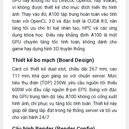
GPU này không hỗ trợ DirectX, OpenGL hay Vulkan,
vì không được thiết kế cho mục đích hiển thị hình
ảnh. Thay vào đó, A100 tập trung hoàn toàn vào tính
toán với OpenCL 3.0 và đặc biệt là CUDA 8.0, nền
tảng tối ưu cho trí tuệ nhân tạo, HPC và các ứng
dụng khoa học. Điều này khẳng định A100 là một
GPU chuyên tăng tốc tính toán, không dành cho
game hay dựng hình 3D truyền thống.
Thiết kế bo mạch (Board Design)
Card có thiết kế dual-slot, chiều dài 267 mm, cao
111 mm, khá gọn gàng so với chuẩn server. Mức
tiêu thụ điện (TDP) 250W, yêu cầu nguồn tối thiểu
600W với đầu cấp nguồn 8-pin EPS. Đúng với đặc
thù GPU trung tâm dữ liệu, A100 không có cổng xuất
hình ảnh, chỉ phục vụ tăng tốc tính toán. Thiết kế này
giúp dễ dàng lắp đặt trong hệ thống server và tối ưu
cho vận hành 24/7.
Cấu hình Render (Render Config)