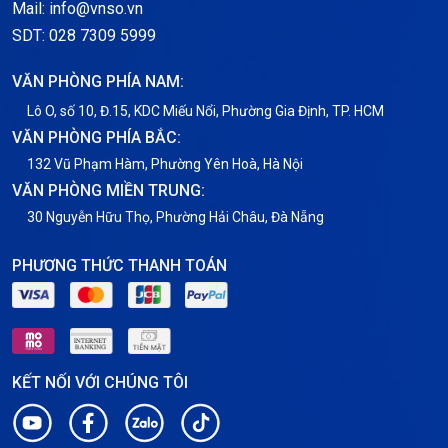
Mail: info@vnso.vn
Thông tin chung
SDT: 028 7309 5999
Thuê Chỗ Đặt Server
VĂN PHÒNG PHÍA NAM:
Tin tức
Lô O, số 10, Đ.15, KDC Miếu Nổi, Phường Gia Định, TP. HCM
VĂN PHÒNG PHÍA BẮC:
VNPT
132 Vũ Phạm Hàm, Phường Yên Hoà, Hà Nội
VĂN PHÒNG MIỀN TRUNG:
30 Nguyễn Hữu Thọ, Phường Hải Châu, Đà Nẵng
PHƯƠNG THỨC THANH TOÁN
KẾT NỐI VỚI CHÚNG TÔI