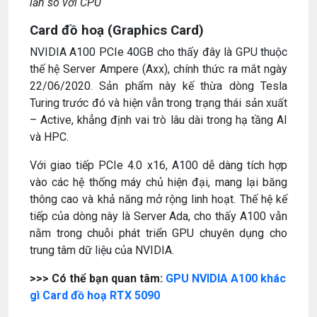
lần so với CPU
Card đồ hoạ (Graphics Card)
NVIDIA A100 PCIe 40GB cho thấy đây là GPU thuộc
thế hệ Server Ampere (Axx), chính thức ra mắt ngày
22/06/2020. Sản phẩm này kế thừa dòng Tesla
Turing trước đó và hiện vẫn trong trạng thái sản xuất
– Active, khẳng định vai trò lâu dài trong hạ tầng AI
và HPC.
Với giao tiếp PCIe 4.0 x16, A100 dễ dàng tích hợp
vào các hệ thống máy chủ hiện đại, mang lại băng
thông cao và khả năng mở rộng linh hoạt. Thế hệ kế
tiếp của dòng này là Server Ada, cho thấy A100 vẫn
nằm trong chuỗi phát triển GPU chuyên dụng cho
trung tâm dữ liệu của NVIDIA.
>>> Có thể bạn quan tâm:
GPU NVIDIA A100 khác
gì Card đồ hoạ RTX 5090