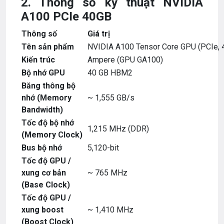
2. Thông số kỹ thuật NVIDIA
A100 PCIe 40GB
Thông số
Giá trị
Tên sản phẩm
NVIDIA A100 Tensor Core GPU (PCIe, 
Kiến trúc
Ampere (GPU GA100)
Bộ nhớ GPU
40 GB HBM2
Băng thông bộ
nhớ (Memory
~ 1,555 GB/s
Bandwidth)
Tốc độ bộ nhớ
1,215 MHz (DDR)
(Memory Clock)
Bus bộ nhớ
5,120-bit
Tốc độ GPU /
xung cơ bản
~ 765 MHz
(Base Clock)
Tốc độ GPU /
xung boost
~ 1,410 MHz
(Boost Clock)