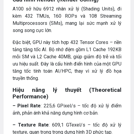
A100 sở hữu 6912 nhân xử lý (Shading Units), đi
kèm 432 TMUs, 160 ROPs và 108 Streaming
Multiprocessors (SMs), mang lại sức mạnh xử lý
song song cực lớn.
Đặc biệt, GPU này tích hợp 432 Tensor Cores – nền
tảng tăng tốc AI. Bộ nhớ đệm gồm L1 Cache 192KB
mỗi SM và L2 Cache 40MB, giúp giảm độ trễ và tối
ưu hiệu suất. Đây là cấu hình điển hình của một GPU
tăng tốc tính toán AI/HPC, thay vì xử lý đồ họa
truyền thống.
Hiệu năng lý thuyết (Theoretical
Performance)
– Pixel Rate
: 225,6 GPixel/s – tốc độ xử lý điểm
ảnh, phản ánh khả năng dựng hình cơ bản.
– Texture Rate
: 609,1 GTexel/s – tốc độ xử lý
texture, quan trọng trong dựng hình 3D phức tạp.