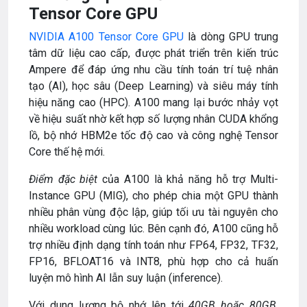
Tensor Core GPU
NVIDIA A100 Tensor Core GPU
là dòng GPU trung
tâm dữ liệu cao cấp, được phát triển trên kiến trúc
Ampere để đáp ứng nhu cầu tính toán trí tuệ nhân
tạo (AI), học sâu (Deep Learning) và siêu máy tính
hiệu năng cao (HPC). A100 mang lại bước nhảy vọt
về hiệu suất nhờ kết hợp số lượng nhân CUDA khổng
lồ, bộ nhớ HBM2e tốc độ cao và công nghệ Tensor
Core thế hệ mới.
Điểm đặc biệt
của A100 là khả năng hỗ trợ Multi-
Instance GPU (MIG), cho phép chia một GPU thành
nhiều phân vùng độc lập, giúp tối ưu tài nguyên cho
nhiều workload cùng lúc. Bên cạnh đó, A100 cũng hỗ
trợ nhiều định dạng tính toán như FP64, FP32, TF32,
FP16, BFLOAT16 và INT8, phù hợp cho cả huấn
luyện mô hình AI lẫn suy luận (inference).
Với dung lượng bộ nhớ lên tới
40GB hoặc 80GB
,