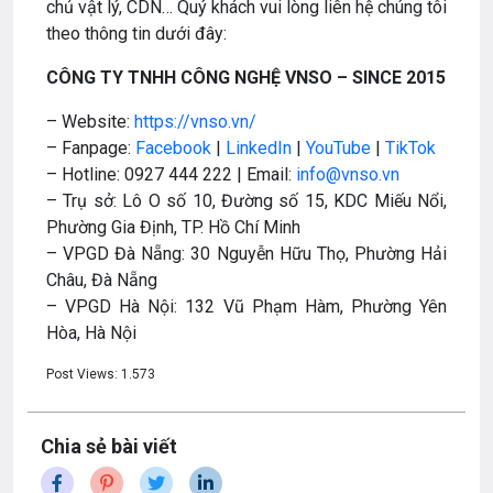
chủ vật lý, CDN… Quý khách vui lòng liên hệ chúng tôi
theo thông tin dưới đây:
CÔNG TY TNHH CÔNG NGHỆ VNSO – SINCE 2015
– Website:
https://vnso.vn/
– Fanpage:
Facebook
|
LinkedIn
|
YouTube
|
TikTok
– Hotline: 0927 444 222 | Email:
info@vnso.vn
– Trụ sở: Lô O số 10, Đường số 15, KDC Miếu Nổi,
Phường Gia Định, TP. Hồ Chí Minh
– VPGD Đà Nẵng: 30 Nguyễn Hữu Thọ, Phường Hải
Châu, Đà Nẵng
– VPGD Hà Nội: 132 Vũ Phạm Hàm, Phường Yên
Hòa, Hà Nội
Post Views:
1.573
Chia sẻ bài viết