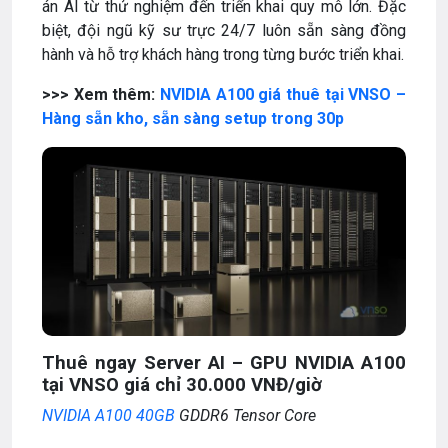
án AI từ thử nghiệm đến triển khai quy mô lớn. Đặc
biệt, đội ngũ kỹ sư trực 24/7 luôn sẵn sàng đồng
hành và hỗ trợ khách hàng trong từng bước triển khai.
>>> Xem thêm:
NVIDIA A100 giá thuê tại VNSO –
Hàng sẵn kho, sẵn sàng setup trong 30p
Thuê ngay Server AI – GPU NVIDIA A100
tại VNSO giá chỉ 30.000 VNĐ/giờ
NVIDIA A100 40GB
GDDR6 Tensor Core