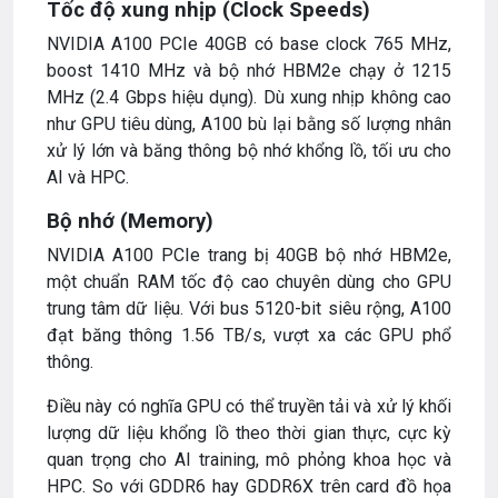
Tốc độ xung nhịp (Clock Speeds)
NVIDIA A100 PCIe 40GB có base clock 765 MHz,
boost 1410 MHz và bộ nhớ HBM2e chạy ở 1215
MHz (2.4 Gbps hiệu dụng). Dù xung nhịp không cao
như GPU tiêu dùng, A100 bù lại bằng số lượng nhân
xử lý lớn và băng thông bộ nhớ khổng lồ, tối ưu cho
AI và HPC.
Bộ nhớ (Memory)
NVIDIA A100 PCIe trang bị 40GB bộ nhớ HBM2e,
một chuẩn RAM tốc độ cao chuyên dùng cho GPU
trung tâm dữ liệu. Với bus 5120-bit siêu rộng, A100
đạt băng thông 1.56 TB/s, vượt xa các GPU phổ
thông.
Điều này có nghĩa GPU có thể truyền tải và xử lý khối
lượng dữ liệu khổng lồ theo thời gian thực, cực kỳ
quan trọng cho AI training, mô phỏng khoa học và
HPC. So với GDDR6 hay GDDR6X trên card đồ họa