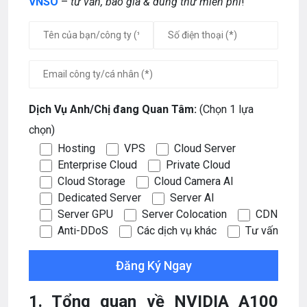
VNSO
–
tư vấn,
báo giá & dùng thử miễn phí
!
Dịch Vụ Anh/Chị đang Quan Tâm:
(Chọn 1 lựa
chọn)
Hosting
VPS
Cloud Server
Enterprise Cloud
Private Cloud
Cloud Storage
Cloud Camera AI
Dedicated Server
Server AI
Server GPU
Server Colocation
CDN
Anti-DDoS
Các dịch vụ khác
Tư vấn
1. Tổng quan về NVIDIA A100