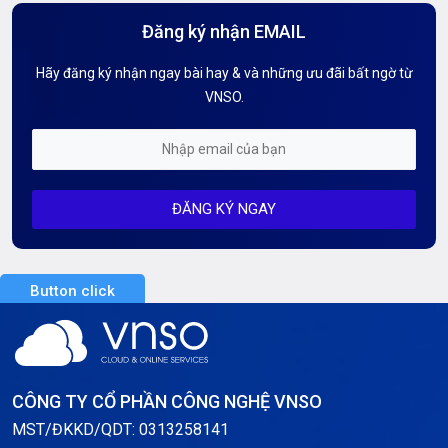
Đăng ký nhận EMAIL
Hướng dẫn Tên miền
Hãy đăng ký nhận ngay bài hay & và những ưu đãi bất ngờ từ
Kiến thức AI
VNSO.
Kiến Thức CDN & Cloud Security
Mỗi tuần 01 Server
ĐĂNG KÝ NGAY
Server AI
Server Dedicated (Máy chủ riêng)
Button click
Server GPU
Server Windows
Storage
CÔNG TY CỔ PHẦN CÔNG NGHỆ VNSO
Thông báo
MST/ĐKKD/QDT: 0313258141