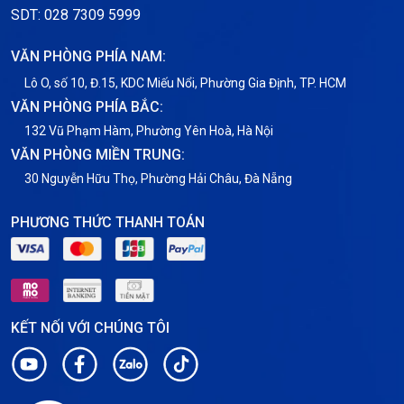
Thông tin chung
SDT: 028 7309 5999
Thuê Chỗ Đặt Server
VĂN PHÒNG PHÍA NAM:
Tin tức
Lô O, số 10, Đ.15, KDC Miếu Nổi, Phường Gia Định, TP. HCM
VĂN PHÒNG PHÍA BẮC:
VNPT
132 Vũ Phạm Hàm, Phường Yên Hoà, Hà Nội
VĂN PHÒNG MIỀN TRUNG:
30 Nguyễn Hữu Thọ, Phường Hải Châu, Đà Nẵng
PHƯƠNG THỨC THANH TOÁN
KẾT NỐI VỚI CHÚNG TÔI