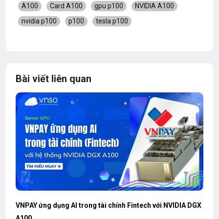
A100
Card A100
gpu p100
NVIDIA A100
nvidia p100
p100
tesla p100
Bài viết liên quan
VNPAY ứng dụng AI trong tài chính Fintech với NVIDIA DGX
A100