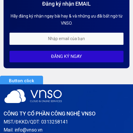
Đăng ký nhận EMAIL
Hướng dẫn Tên miền
Hãy đăng ký nhận ngay bài hay & và những ưu đãi bất ngờ từ
Kiến thức AI
VNSO.
Kiến Thức CDN & Cloud Security
Mỗi tuần 01 Server
ĐĂNG KÝ NGAY
Server AI
Server Dedicated (Máy chủ riêng)
Button click
Server GPU
Server Windows
Storage
CÔNG TY CỔ PHẦN CÔNG NGHỆ VNSO
Thông báo
MST/ĐKKD/QDT: 0313258141
Mail: info@vnso.vn