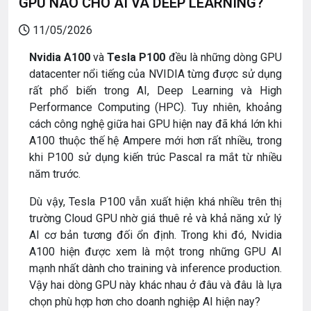
GPU NÀO CHO AI VÀ DEEP LEARNING?
11/05/2026
Nvidia A100
và
Tesla P100
đều là những dòng GPU
datacenter nổi tiếng của
NVIDIA
từng được sử dụng
rất phổ biến trong AI, Deep Learning và High
Performance Computing (HPC). Tuy nhiên, khoảng
cách công nghệ giữa hai GPU hiện nay đã khá lớn khi
A100 thuộc thế hệ Ampere mới hơn rất nhiều, trong
khi P100 sử dụng kiến trúc Pascal ra mắt từ nhiều
năm trước.
Dù vậy, Tesla P100 vẫn xuất hiện khá nhiều trên thị
trường Cloud GPU nhờ giá thuê rẻ và khả năng xử lý
AI cơ bản tương đối ổn định. Trong khi đó, Nvidia
A100 hiện được xem là một trong những GPU AI
mạnh nhất dành cho training và inference production.
Vậy hai dòng GPU này khác nhau ở đâu và đâu là lựa
chọn phù hợp hơn cho doanh nghiệp AI hiện nay?