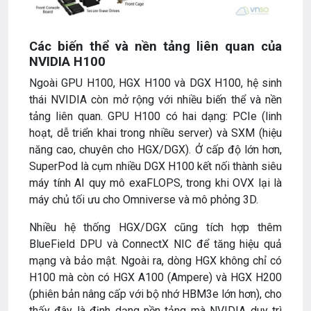
Các biến thể và nền tảng liên quan của
NVIDIA H100
Ngoài GPU H100, HGX H100 và DGX H100, hệ sinh
thái NVIDIA còn mở rộng với nhiều biến thể và nền
tảng liên quan. GPU H100 có hai dạng: PCIe (linh
hoạt, dễ triển khai trong nhiều server) và SXM (hiệu
năng cao, chuyên cho HGX/DGX). Ở cấp độ lớn hơn,
SuperPod là cụm nhiều DGX H100 kết nối thành siêu
máy tính AI quy mô exaFLOPS, trong khi OVX lại là
máy chủ tối ưu cho Omniverse và mô phỏng 3D.
Nhiều hệ thống HGX/DGX cũng tích hợp thêm
BlueField DPU và ConnectX NIC để tăng hiệu quả
mạng và bảo mật. Ngoài ra, dòng HGX không chỉ có
H100 mà còn có HGX A100 (Ampere) và HGX H200
(phiên bản nâng cấp với bộ nhớ HBM3e lớn hơn), cho
thấy đây là định dạng nền tảng mà NVIDIA duy trì