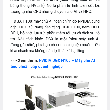
băng thông NVLink). Nó là phần tử tính toán cốt lõi,
tương tự như CPU nhưng chuyên cho AI và HPC.
– DGX H100
: máy chủ AI hoàn chỉnh do NVIDIA cung
cấp. DGX sử dụng nền tảng HGX H100, kèm CPU,
DPU, bộ nhớ, lưu trữ, phần mềm tối ưu và dịch vụ hỗ
trợ. Nói cách khác, DGX là một “siêu máy tính AI
đóng gói sẵn”, phù hợp cho doanh nghiệp muốn triển
khai nhanh mà không cần tự thiết kế hạ tầng.
>>> Xem thêm:
NVIDIA DGX H100 – Máy chủ AI
tiêu chuẩn cấp doanh nghiệp