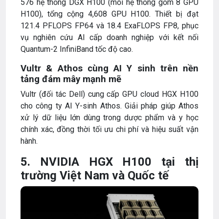
576 hệ thống DGX H100 (mỗi hệ thống gồm 8 GPU
H100), tổng cộng 4,608 GPU H100. Thiết bị đạt
121.4 PFLOPS FP64 và 18.4 ExaFLOPS FP8, phục
vụ nghiên cứu AI cấp doanh nghiệp với kết nối
Quantum-2 InfiniBand tốc độ cao.
Vultr & Athos cùng AI Y sinh trên nền
tảng đám mây mạnh mẽ
Vultr (đối tác Dell) cung cấp GPU cloud HGX H100
cho công ty AI Y-sinh Athos. Giải pháp giúp Athos
xử lý dữ liệu lớn dùng trong dược phẩm và y học
chính xác, đồng thời tối ưu chi phí và hiệu suất vận
hành.
5. NVIDIA HGX H100 tại thị
trường Việt Nam và Quốc tế