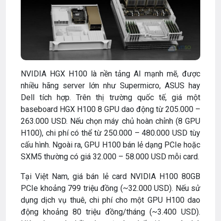
NVIDIA HGX H100 là nền tảng AI mạnh mẽ, được
nhiều hãng server lớn như Supermicro, ASUS hay
Dell tích hợp. Trên thị trường quốc tế, giá một
baseboard HGX H100 8 GPU dao động từ 205.000 –
263.000 USD. Nếu chọn máy chủ hoàn chỉnh (8 GPU
H100), chi phí có thể từ 250.000 – 480.000 USD tùy
cấu hình. Ngoài ra, GPU H100 bán lẻ dạng PCIe hoặc
SXM5 thường có giá 32.000 – 58.000 USD mỗi card.
Tại Việt Nam, giá bán lẻ card NVIDIA H100 80GB
PCIe khoảng 799 triệu đồng (~32.000 USD). Nếu sử
dụng dịch vụ thuê, chi phí cho một GPU H100 dao
động khoảng 80 triệu đồng/tháng (~3.400 USD).