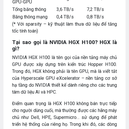
GPU-GPU
Tổng băng thông
3,6 TB/s
7,2 TB/s
Băng thông mạng
0,4 TB/s
0,8 TB/s
(* Với sparsity – kỹ thuật làm thưa dữ liệu để tăng
tốc tính toán)
Tại sao gọi là NVIDIA HGX H100? HGX là
gì?
NVIDIA HGX H100 là tên gọi của nền tảng máy chủ
GPU được xây dựng trên kiến trúc Hopper H100.
Trong đó, HGX không phải là tên GPU, mà là viết tắt
của Hyperscale GPU eXcelerator – nền tảng cơ sở
hạ tầng do NVIDIA thiết kế dành riêng cho các trung
tâm dữ liệu AI và HPC.
Điểm quan trọng là HGX H100 không bán trực tiếp
cho người dùng cuối, mà thường được các hãng máy
chủ như Dell, HPE, Supermicro… sử dụng để phát
triển hệ thống của riêng họ. Trong khi đó, các dòng