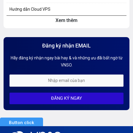
Hướng dẫn Cloud VPS
Xem thêm
Hướng dẫn Hosting
Hướng Dẫn Mail G Suite
Đăng ký nhận EMAIL
Hướng dẫn Tên miền
Hãy đăng ký nhận ngay bài hay & và những ưu đãi bất ngờ từ
Kiến thức AI
VNSO.
Kiến Thức CDN & Cloud Security
Mỗi tuần 01 Server
ĐĂNG KÝ NGAY
Server AI
Server Dedicated (Máy chủ riêng)
Button click
Server GPU