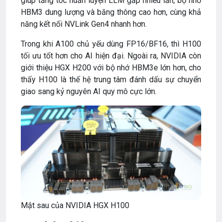
giúp tăng tốc huấn luyện LLM gấp nhiều lần, bộ nhớ
HBM3 dung lượng và băng thông cao hơn, cùng khả
năng kết nối NVLink Gen4 nhanh hơn.
Trong khi A100 chủ yếu dùng FP16/BF16, thì H100
tối ưu tốt hơn cho AI hiện đại. Ngoài ra, NVIDIA còn
giới thiệu HGX H200 với bộ nhớ HBM3e lớn hơn, cho
thấy H100 là thế hệ trung tâm đánh dấu sự chuyển
giao sang kỷ nguyên AI quy mô cực lớn.
Mặt sau của NVIDIA HGX H100