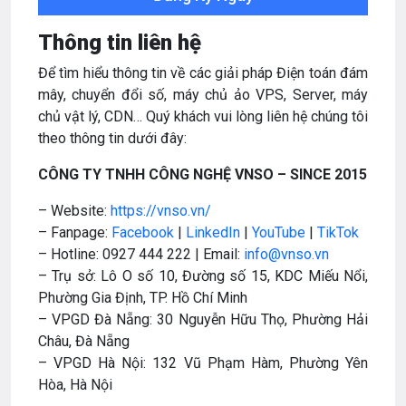
Thông tin liên hệ
Để tìm hiểu thông tin về các giải pháp Điện toán đám
mây, chuyển đổi số, máy chủ ảo VPS, Server, máy
chủ vật lý, CDN… Quý khách vui lòng liên hệ chúng tôi
theo thông tin dưới đây:
CÔNG TY TNHH CÔNG NGHỆ VNSO – SINCE 2015
– Website:
https://vnso.vn/
– Fanpage:
Facebook
|
LinkedIn
|
YouTube
|
TikTok
– Hotline: 0927 444 222 | Email:
info@vnso.vn
– Trụ sở: Lô O số 10, Đường số 15, KDC Miếu Nổi,
Phường Gia Định, TP. Hồ Chí Minh
– VPGD Đà Nẵng: 30 Nguyễn Hữu Thọ, Phường Hải
Châu, Đà Nẵng
– VPGD Hà Nội: 132 Vũ Phạm Hàm, Phường Yên
Hòa, Hà Nội