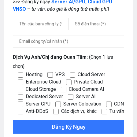
>>> Đăng ký ngay
Server AI/GPU, Cloud GPU
VNSO
–
tư vấn,
báo giá & dùng thử miễn phí
!
Dịch Vụ Anh/Chị đang Quan Tâm:
(Chọn 1 lựa
chọn)
Hosting
VPS
Cloud Server
Enterprise Cloud
Private Cloud
Cloud Storage
Cloud Camera AI
Dedicated Server
Server AI
Server GPU
Server Colocation
CDN
Anti-DDoS
Các dịch vụ khác
Tư vấn