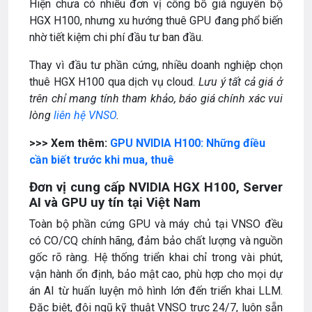
Hiện chưa có nhiều đơn vị công bố giá nguyên bộ
HGX H100, nhưng xu hướng thuê GPU đang phổ biến
nhờ tiết kiệm chi phí đầu tư ban đầu.
Thay vì đầu tư phần cứng, nhiều doanh nghiệp chọn
thuê HGX H100 qua dịch vụ cloud.
Lưu ý tất cả giá ở
trên chỉ mang tính tham khảo, báo giá chính xác vui
lòng
liên hệ VNSO
.
>>> Xem thêm:
GPU NVIDIA H100: Những điều
cần biết trước khi mua, thuê
Đơn vị cung cấp NVIDIA HGX H100, Server
AI và GPU uy tín tại Việt Nam
Toàn bộ phần cứng GPU và máy chủ tại VNSO đều
có CO/CQ chính hãng, đảm bảo chất lượng và nguồn
gốc rõ ràng. Hệ thống triển khai chỉ trong vài phút,
vận hành ổn định, bảo mật cao, phù hợp cho mọi dự
án AI từ huấn luyện mô hình lớn đến triển khai LLM.
Đặc biệt, đội ngũ kỹ thuật VNSO trực 24/7, luôn sẵn