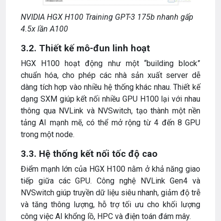
NVIDIA HGX H100 Training GPT-3 175b nhanh gấp
4.5x lần A100
3.2. Thiết kế mô-đun linh hoạt
HGX H100 hoạt động như một “building block”
chuẩn hóa, cho phép các nhà sản xuất server dễ
dàng tích hợp vào nhiều hệ thống khác nhau. Thiết kế
dạng SXM giúp kết nối nhiều GPU H100 lại với nhau
thông qua NVLink và NVSwitch, tạo thành một nền
tảng AI mạnh mẽ, có thể mở rộng từ 4 đến 8 GPU
trong một node.
3.3. Hệ thống kết nối tốc độ cao
Điểm mạnh lớn của HGX H100 nằm ở khả năng giao
tiếp giữa các GPU. Công nghệ NVLink Gen4 và
NVSwitch giúp truyền dữ liệu siêu nhanh, giảm độ trễ
và tăng thông lượng, hỗ trợ tối ưu cho khối lượng
công việc AI khổng lồ, HPC và điện toán đám mây.