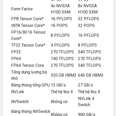
4x NVIDIA
8x NVIDIA
Form Factor
H100 SXM
H100 SXM
FP8 Tensor Core*
16 PFLOPS
32 PFLOPS
INT8 Tensor Core*
16 POPS
32 POPS
FP16/BF16 Tensor
8 PFLOPS
16 PFLOPS
Core*
TF32 Tensor Core*
4 PFLOPS
8 PFLOPS
FP32
270 TFLOPS
540 TFLOPS
FP64
140 TFLOPS
270 TFLOPS
FP64 Tensor Core
270 TFLOPS
540 TFLOPS
Tổng dung lượng bộ
320 GB HBM3
640 GB HBM3
nhớ
Băng thông tổng GPU
13 GB/s
27 GB/s
NVLink
Thế hệ thứ 4
Thế hệ thứ 4
NVLink 4
NVSwitch
Không có
Switch
Băng thông NVSwitch
Không có
900 GB/s