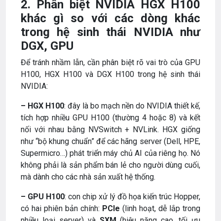
2. Phân biệt NVIDIA HGX H100
khác gì so với các dòng khác
trong hệ sinh thái NVIDIA như
DGX, GPU
Để tránh nhầm lẫn, cần phân biệt rõ vai trò của GPU
H100, HGX H100 và DGX H100 trong hệ sinh thái
NVIDIA:
– HGX H100
: đây là bo mạch nền do NVIDIA thiết kế,
tích hợp nhiều GPU H100 (thường 4 hoặc 8) và kết
nối với nhau bằng NVSwitch + NVLink. HGX giống
như “bộ khung chuẩn” để các hãng server (Dell, HPE,
Supermicro…) phát triển máy chủ AI của riêng họ. Nó
không phải là sản phẩm bán lẻ cho người dùng cuối,
mà dành cho các nhà sản xuất hệ thống.
– GPU H100
: con chip xử lý đồ họa kiến trúc Hopper,
có hai phiên bản chính:
PCIe
(linh hoạt, dễ lắp trong
nhiều loại server) và
SXM
(hiệu năng cao, tối ưu