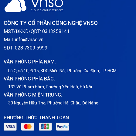
Server Windows
Storage
CÔNG TY CỔ PHẦN CÔNG NGHỆ VNSO
Thông báo
MST/ĐKKD/QDT: 0313258141
Mail: info@vnso.vn
Thông tin chung
SDT: 028 7309 5999
Thuê Chỗ Đặt Server
VĂN PHÒNG PHÍA NAM:
Tin tức
Lô O, số 10, Đ.15, KDC Miếu Nổi, Phường Gia Định, TP. HCM
VĂN PHÒNG PHÍA BẮC:
VNPT
132 Vũ Phạm Hàm, Phường Yên Hoà, Hà Nội
VĂN PHÒNG MIỀN TRUNG:
30 Nguyễn Hữu Thọ, Phường Hải Châu, Đà Nẵng
PHƯƠNG THỨC THANH TOÁN