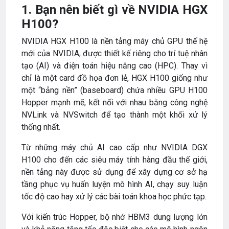
1. Bạn nên biết gì về NVIDIA HGX
H100?
NVIDIA HGX H100 là nền tảng máy chủ GPU thế hệ
mới của NVIDIA, được thiết kế riêng cho trí tuệ nhân
tạo (AI) và điện toán hiệu năng cao (HPC). Thay vì
chỉ là một card đồ họa đơn lẻ, HGX H100 giống như
một “bảng nền” (baseboard) chứa nhiều GPU H100
Hopper mạnh mẽ, kết nối với nhau bằng công nghệ
NVLink và NVSwitch để tạo thành một khối xử lý
thống nhất.
Từ những máy chủ AI cao cấp như NVIDIA DGX
H100 cho đến các siêu máy tính hàng đầu thế giới,
nền tảng này được sử dụng để xây dựng cơ sở hạ
tầng phục vụ huấn luyện mô hình AI, chạy suy luận
tốc độ cao hay xử lý các bài toán khoa học phức tạp.
Với kiến trúc Hopper, bộ nhớ HBM3 dung lượng lớn