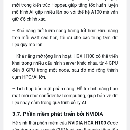
mới trong kiến trúc Hopper, giúp tăng tốc huấn luyện
mô hình AI gấp nhiều lần so với thế hệ A100 mà vẫn
giữ độ chính xác.
– Khả năng tiết kiệm năng lượng tốt hơn: Hiệu năng
trên mỗi watt cao hơn, tối ưu cho các trung tâm dữ
liệu quy mô lớn.
– Khả năng mở rộng linh hoạt: HGX H100 có thể triển
khai trong nhiều cấu hình server khác nhau, từ 4 GPU
đến 8 GPU trong một node, sau đó mở rộng thành
cụm HPC/AI lớn.
– Tích hợp bảo mật phần cứng: Hỗ trợ tính năng bảo
mật mới như confidential computing, giúp bảo vệ dữ
liệu nhạy cảm trong quá trình xử lý AI.
3.7. Phần mềm phát triển bởi NVIDIA
Hệ sinh thái phần mềm của
NVIDIA HGX H100
được
xây dựng xoay quanh CUDA và các thư viện tăng tốc