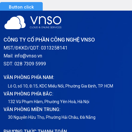
Button click
Server GPU
Server Windows
Storage
CÔNG TY CỔ PHẦN CÔNG NGHỆ VNSO
Thông báo
MST/ĐKKD/QDT: 0313258141
Mail: info@vnso.vn
Thông tin chung
SDT: 028 7309 5999
Thuê Chỗ Đặt Server
VĂN PHÒNG PHÍA NAM:
Tin tức
Lô O, số 10, Đ.15, KDC Miếu Nổi, Phường Gia Định, TP. HCM
VĂN PHÒNG PHÍA BẮC:
VNPT
132 Vũ Phạm Hàm, Phường Yên Hoà, Hà Nội
VĂN PHÒNG MIỀN TRUNG:
30 Nguyễn Hữu Thọ, Phường Hải Châu, Đà Nẵng
PHƯƠNG THỨC THANH TOÁN