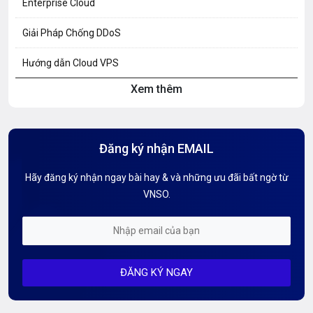
Enterprise Cloud
Giải Pháp Chống DDoS
Hướng dẫn Cloud VPS
Xem thêm
Hướng dẫn Hosting
Hướng Dẫn Mail G Suite
Đăng ký nhận EMAIL
Hướng dẫn Tên miền
Hãy đăng ký nhận ngay bài hay & và những ưu đãi bất ngờ từ
Kiến thức AI
VNSO.
Kiến Thức CDN & Cloud Security
Mỗi tuần 01 Server
ĐĂNG KÝ NGAY
Server AI
Server Dedicated (Máy chủ riêng)