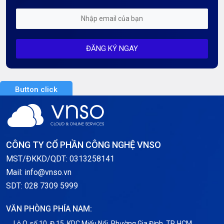
Kiến Thức CDN & Cloud Security
Mỗi tuần 01 Server
ĐĂNG KÝ NGAY
Server AI
Server Dedicated (Máy chủ riêng)
Button click
Server GPU
Server Windows
Storage
CÔNG TY CỔ PHẦN CÔNG NGHỆ VNSO
Thông báo
MST/ĐKKD/QDT: 0313258141
Mail: info@vnso.vn
Thông tin chung
SDT: 028 7309 5999
Thuê Chỗ Đặt Server
VĂN PHÒNG PHÍA NAM:
Tin tức
Lô O, số 10, Đ.15, KDC Miếu Nổi, Phường Gia Định, TP. HCM