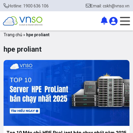
Hotline: 1900 636 106
Email: cskh@vnso.vn
Trang chủ
»
hpe proliant
hpe proliant
Top 10 Máy chủ HPE ProLiant bán chạy nhất năm 2025