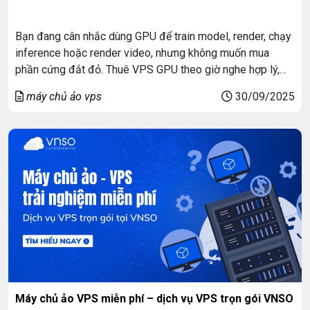
Bạn đang cân nhắc dùng GPU để train model, render, chạy
inference hoặc render video, nhưng không muốn mua
phần cứng đắt đỏ. Thuê VPS GPU theo giờ nghe hợp lý,
nhưng liệu có rẻ, an toàn và hiệu quả? Bài này giải thích từ
máy chủ ảo vps
30/09/2025
gốc, so sánh phương án thuê — mua, liệt kê […]
Máy chủ ảo VPS miễn phí – dịch vụ VPS trọn gói VNSO