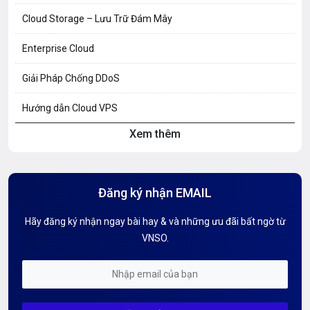
Cloud Storage – Lưu Trữ Đám Mây
Enterprise Cloud
Giải Pháp Chống DDoS
Hướng dẫn Cloud VPS
Xem thêm
Hướng dẫn Hosting
Hướng Dẫn Mail G Suite
Đăng ký nhận EMAIL
Hướng dẫn Tên miền
Hãy đăng ký nhận ngay bài hay & và những ưu đãi bất ngờ từ
Kiến thức AI
VNSO.
Kiến Thức CDN & Cloud Security
Mỗi tuần 01 Server