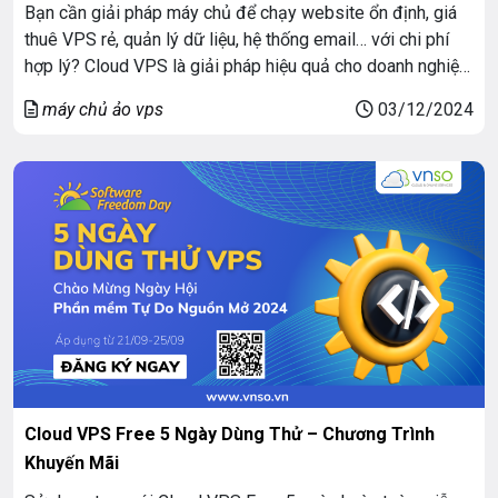
Bạn cần giải pháp máy chủ để chạy website ổn định, giá
thuê VPS rẻ, quản lý dữ liệu, hệ thống email… với chi phí
hợp lý? Cloud VPS là giải pháp hiệu quả cho doanh nghiệp
bạn, mang lại hiệu suất cao và ổn định, dễ dàng mở rộng
máy chủ ảo vps
03/12/2024
theo nhu cầu, tiết kiệm […]
Cloud VPS Free 5 Ngày Dùng Thử – Chương Trình
Khuyến Mãi