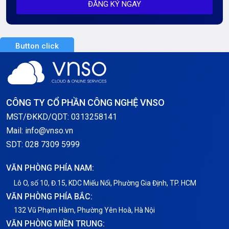
ĐĂNG KÝ NGAY
Server AI
Server Dedicated (Máy chủ riêng)
Button click
Server GPU
Server Windows
Storage
CÔNG TY CỔ PHẦN CÔNG NGHỆ VNSO
Thông báo
MST/ĐKKD/QDT: 0313258141
Mail: info@vnso.vn
Thông tin chung
SDT: 028 7309 5999
Thuê Chỗ Đặt Server
VĂN PHÒNG PHÍA NAM:
Tin tức
Lô O, số 10, Đ.15, KDC Miếu Nổi, Phường Gia Định, TP. HCM
VĂN PHÒNG PHÍA BẮC:
VNPT
132 Vũ Phạm Hàm, Phường Yên Hoà, Hà Nội
VĂN PHÒNG MIỀN TRUNG: