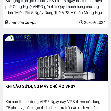
Sử dụng trọn gói Cloud VPS Free 5 ngày hoàn toàn miễn
phí! Công Nghệ VNSO gửi đến Quý khách hàng chương
trình “Miễn Phí 5 Ngày Dùng Thử VPS – Chào Mừng Ngày
Phần Mềm Tự Do Nguồn Mở 2024”. ➽ CÁC BƯỚC ĐĂNG
máy chủ ảo vps
20/09/2024
KÝ CLOUD VPS FREE: 1. Bước 1: Đăng ký […]
KHI NÀO SỬ DỤNG MÁY CHỦ ẢO VPS?
Khi nào thì sử dụng VPS? Ngày nay VPS được sử dụng
để phục vụ các mục đích như: Lưu trữ các dịch vụ của