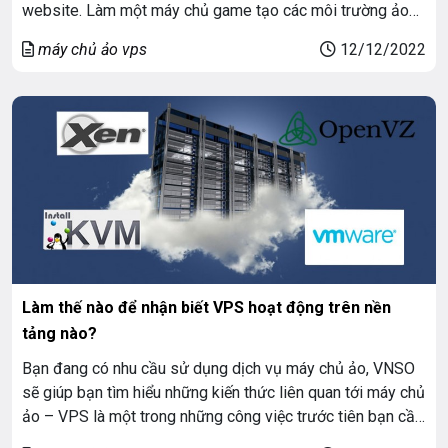
website. Làm một máy chủ game tạo các môi trường ảo
để lập trình, nghiên cứu…Xây dựng các hệ thống mail
máy chủ ảo vps
12/12/2022
server, web server. Chạy các chương trình truyền thông. […]
Làm thế nào để nhận biết VPS hoạt động trên nền
tảng nào?
Bạn đang có nhu cầu sử dụng dịch vụ máy chủ ảo, VNSO
sẽ giúp bạn tìm hiểu những kiến thức liên quan tới máy chủ
ảo – VPS là một trong những công việc trước tiên bạn cần
làm. Ngày nay, với sự phát triển của công nghệ thông tin