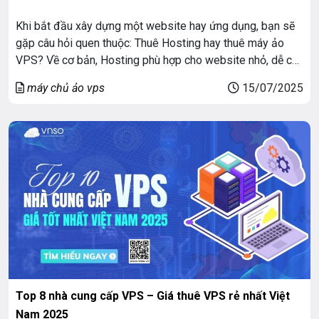
Khi bắt đầu xây dựng một website hay ứng dụng, bạn sẽ
gặp câu hỏi quen thuộc: Thuê Hosting hay thuê máy ảo
VPS? Về cơ bản, Hosting phù hợp cho website nhỏ, dễ cài
đặt. VPS mạnh hơn, tùy chỉnh linh hoạt, thích hợp cho web
máy chủ ảo vps
15/07/2025
lớn, ứng dụng, lập trình viên. Bài viết […]
Top 8 nhà cung cấp VPS – Giá thuê VPS rẻ nhất Việt
Nam 2025