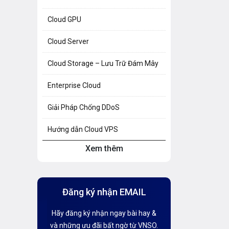
Cloud GPU
Cloud Server
Cloud Storage – Lưu Trữ Đám Mây
Enterprise Cloud
Giải Pháp Chống DDoS
Hướng dẫn Cloud VPS
Xem thêm
Hướng dẫn Hosting
Hướng Dẫn Mail G Suite
Đăng ký nhận EMAIL
Hướng dẫn Tên miền
Hãy đăng ký nhận ngay bài hay &
Kiến thức AI
và những ưu đãi bất ngờ từ VNSO.