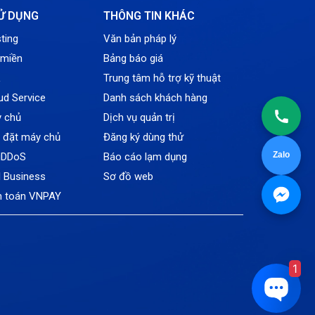
Tin tức
Ử DỤNG
THÔNG TIN KHÁC
VNPT
ting
Văn bản pháp lý
 miền
Bảng báo giá
L
Trung tâm hỗ trợ kỹ thuật
ud Service
Danh sách khách hàng
y chủ
Dịch vụ quản trị
ỗ đặt máy chủ
Đăng ký dùng thử
Zalo
tiDDoS
Báo cáo lạm dụng
l Business
Sơ đồ web
h toán VNPAY
1