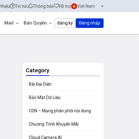
 thiệu
Tin tức
Thông báo
Hỗ trợ
Việt Nam
Mail
Bản Quyền
Đăng ký
Đăng nhập
Category
Bài Đại Diện
Bảo Mật Dữ Liệu
CDN – Mạng phân phối nội dung
Chương Trình Khuyến Mãi
Cloud Camera AI