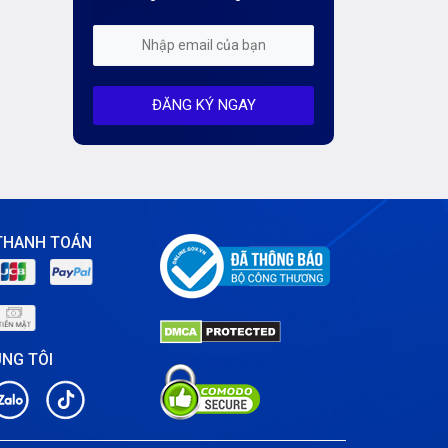
Kiến Thức CDN & Cloud Security
Mỗi tuần 01 Server
ĐĂNG KÝ NGAY
Server AI
Server Dedicated (Máy chủ riêng)
Server GPU
Server Windows
THANH TOÁN
Storage
Thông báo
ÚNG TÔI
Thông tin chung
Thuê Chỗ Đặt Server