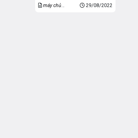
gặp gỡ trực tuyến, thành lập đội và
máy chủ
29/08/2022
bắt đầu chơi. Bạn thực sự có thể
game
trở thành một phần của cộng đồng
lớn người chơi toàn cầu có chung
sở thích. Những […]