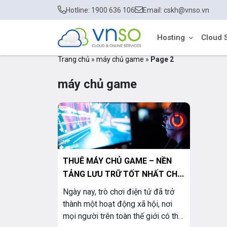
Hotline: 1900 636 106
Email: cskh@vnso.vn
Hosting
Cloud 
Trang chủ
»
máy chủ game
»
Page 2
máy chủ game
THUÊ MÁY CHỦ GAME – NỀN
TẢNG LƯU TRỮ TỐT NHẤT CHO
MỌI NGƯỜI
Ngày nay, trò chơi điện tử đã trở
thành một hoạt động xã hội, nơi
mọi người trên toàn thế giới có thể