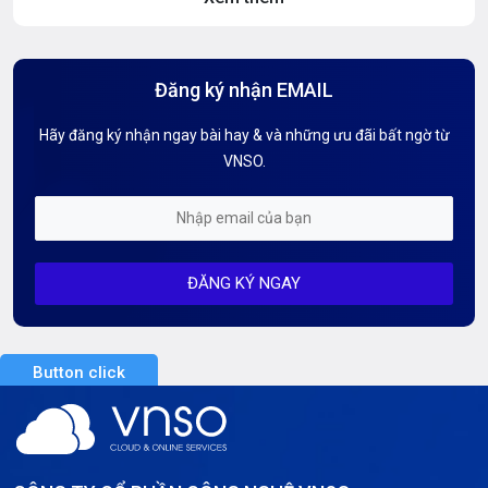
Hướng dẫn Hosting
Hướng Dẫn Mail G Suite
Đăng ký nhận EMAIL
Hướng dẫn Tên miền
Hãy đăng ký nhận ngay bài hay & và những ưu đãi bất ngờ từ
Kiến thức AI
VNSO.
Kiến Thức CDN & Cloud Security
Mỗi tuần 01 Server
ĐĂNG KÝ NGAY
Server AI
Server Dedicated (Máy chủ riêng)
Button click
Server GPU
Server Windows
Storage