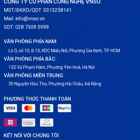
CÔNG TY CỔ PHẦN CÔNG NGHỆ VNSO
Thông báo
MST/ĐKKD/QDT: 0313258141
Mail: info@vnso.vn
Thông tin chung
SDT: 028 7309 5999
Thuê Chỗ Đặt Server
VĂN PHÒNG PHÍA NAM:
Tin tức
Lô O, số 10, Đ.15, KDC Miếu Nổi, Phường Gia Định, TP. HCM
VĂN PHÒNG PHÍA BẮC:
VNPT
132 Vũ Phạm Hàm, Phường Yên Hoà, Hà Nội
VĂN PHÒNG MIỀN TRUNG:
30 Nguyễn Hữu Thọ, Phường Hải Châu, Đà Nẵng
PHƯƠNG THỨC THANH TOÁN
KẾT NỐI VỚI CHÚNG TÔI