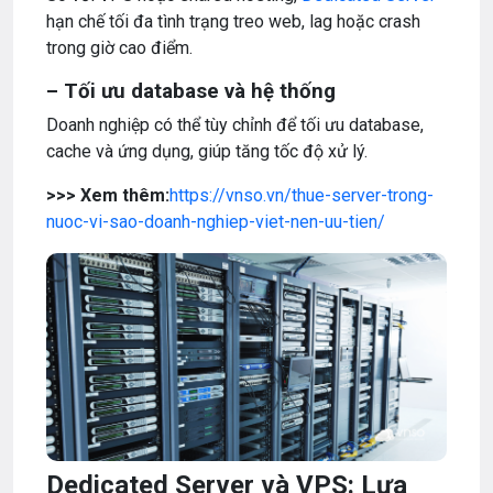
hạn chế tối đa tình trạng treo web, lag hoặc crash
trong giờ cao điểm.
– Tối ưu database và hệ thống
Doanh nghiệp có thể tùy chỉnh để tối ưu database,
cache và ứng dụng, giúp tăng tốc độ xử lý.
>>> Xem thêm:
https://vnso.vn/thue-server-trong-
nuoc-vi-sao-doanh-nghiep-viet-nen-uu-tien/
Dedicated Server và VPS: Lựa