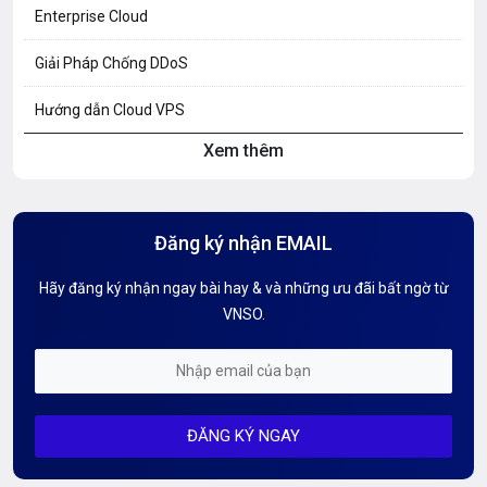
Enterprise Cloud
Giải Pháp Chống DDoS
Hướng dẫn Cloud VPS
Xem thêm
Hướng dẫn Hosting
Hướng Dẫn Mail G Suite
Đăng ký nhận EMAIL
Hướng dẫn Tên miền
Hãy đăng ký nhận ngay bài hay & và những ưu đãi bất ngờ từ
Kiến thức AI
VNSO.
Kiến Thức CDN & Cloud Security
Mỗi tuần 01 Server
ĐĂNG KÝ NGAY
Server AI
Server Dedicated (Máy chủ riêng)