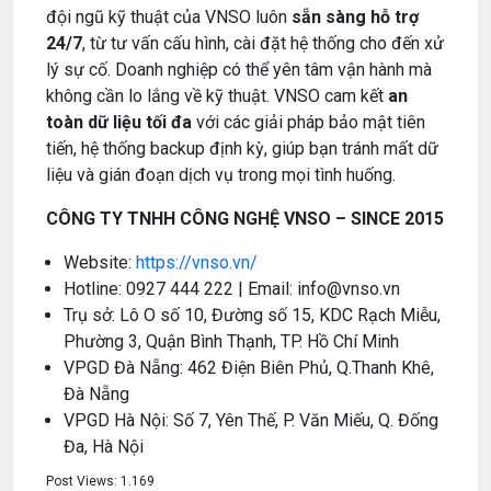
đội ngũ kỹ thuật của VNSO luôn
sẵn sàng hỗ trợ
24/7
, từ tư vấn cấu hình, cài đặt hệ thống cho đến xử
lý sự cố. Doanh nghiệp có thể yên tâm vận hành mà
không cần lo lắng về kỹ thuật. VNSO cam kết
an
toàn dữ liệu tối đa
với các giải pháp bảo mật tiên
tiến, hệ thống backup định kỳ, giúp bạn tránh mất dữ
liệu và gián đoạn dịch vụ trong mọi tình huống.
CÔNG TY TNHH CÔNG NGHỆ VNSO – SINCE 2015
Website:
https://vnso.vn/
Hotline: 0927 444 222 | Email: info@vnso.vn
Trụ sở: Lô O số 10, Đường số 15, KDC Rạch Miễu,
Phường 3, Quận Bình Thạnh, TP. Hồ Chí Minh
VPGD Đà Nẵng: 462 Điện Biên Phủ, Q.Thanh Khê,
Đà Nẵng
VPGD Hà Nội: Số 7, Yên Thế, P. Văn Miếu, Q. Đống
Đa, Hà Nội
Post Views:
1.169