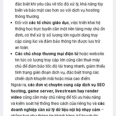
đặc biệt khi yêu cầu về tốc độ xử lý, khả năng tùy
biến và bảo mật cao hơn so với dịch vụ hosting
thông thường.
Đối với
các tổ chức giáo dục
, việc triển khai hệ
thống học trực tuyến cần một nền tảng máy chủ ổn
định, có thể xử lý số lượng lớn người dùng truy
cập cùng lúc và đảm bảo thông tin được lưu trữ
an toàn.
Các chủ shop thương mại điện tử
hoặc website
tin tức có lượng truy cập lớn cũng cần thuê máy
chủ để đảm bảo tốc độ tải trang nhanh, giảm thiểu
tình trạng gián đoạn dịch vụ, đặc biệt trong các
chiến dịch khuyến mãi hoặc mùa cao điểm.
Ngoài ra,
các đơn vị chuyên cung cấp dịch vụ SEO
hosting, game server, livestream hay render
video
cũng cần máy chủ riêng để tối ưu hiệu năng
và kiểm soát hệ thống theo cách của riêng họ và
các
doanh nghiệp cần xử lý dữ liệu nội bộ nhạy cảm
–
chẳng hạn như thông tin khách hàng, kế hoạch tài