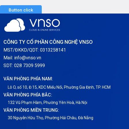
Button click
Server GPU
Server Windows
Storage
CÔNG TY CỔ PHẦN CÔNG NGHỆ VNSO
Thông báo
MST/ĐKKD/QDT: 0313258141
Mail: info@vnso.vn
Thông tin chung
SDT: 028 7309 5999
Thuê Chỗ Đặt Server
VĂN PHÒNG PHÍA NAM:
Tin tức
Lô O, số 10, Đ.15, KDC Miếu Nổi, Phường Gia Định, TP. HCM
VĂN PHÒNG PHÍA BẮC:
VNPT
132 Vũ Phạm Hàm, Phường Yên Hoà, Hà Nội
VĂN PHÒNG MIỀN TRUNG:
30 Nguyễn Hữu Thọ, Phường Hải Châu, Đà Nẵng