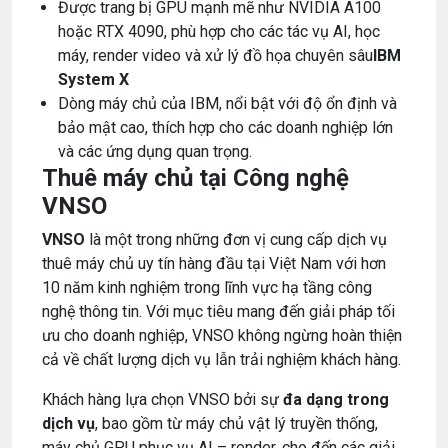
Được trang bị GPU mạnh mẽ như NVIDIA A100
hoặc RTX 4090, phù hợp cho các tác vụ AI, học
máy, render video và xử lý đồ họa chuyên sâu
IBM
System X
Dòng máy chủ của IBM, nổi bật với độ ổn định và
bảo mật cao, thích hợp cho các doanh nghiệp lớn
và các ứng dụng quan trọng.
Thuê máy chủ tại Công nghệ
VNSO
VNSO
là một trong những đơn vị cung cấp dịch vụ
thuê máy chủ uy tín hàng đầu tại Việt Nam với hơn
10 năm kinh nghiệm trong lĩnh vực hạ tầng công
nghệ thông tin. Với mục tiêu mang đến giải pháp tối
ưu cho doanh nghiệp, VNSO không ngừng hoàn thiện
cả về chất lượng dịch vụ lẫn trải nghiệm khách hàng.
Khách hàng lựa chọn VNSO bởi sự
đa dạng trong
dịch vụ
, bao gồm từ máy chủ vật lý truyền thống,
máy chủ GPU phục vụ AI – render, cho đến các giải