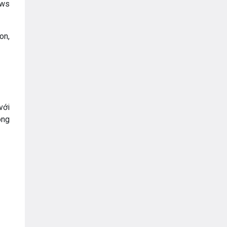
VNPT
ows
on,
với
ông