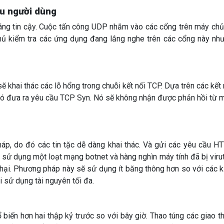
ệu người dùng
áng tin cậy. Cuộc tấn công UDP nhắm vào các cổng trên máy chủ
hủ kiểm tra các ứng dụng đang lắng nghe trên các cổng này nh
 khai thác các lỗ hổng trong chuỗi kết nối TCP. Dựa trên các kết 
đó đưa ra yêu cầu TCP Syn. Nó sẽ không nhận được phản hồi từ 
p, do đó các tin tặc dễ dàng khai thác. Và gửi các yêu cầu H
ử dụng một loạt mạng botnet và hàng nghìn máy tính đã bị virut
ại. Phương pháp này sẽ sử dụng ít băng thông hơn so với các k
 sử dụng tài nguyên tối đa.
iến hơn hai thập kỷ trước so với bây giờ. Thao túng các giao t