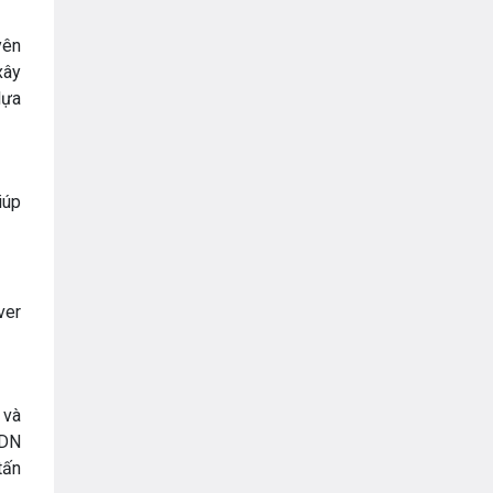
yên
xây
lựa
iúp
ver
 và
CDN
tấn