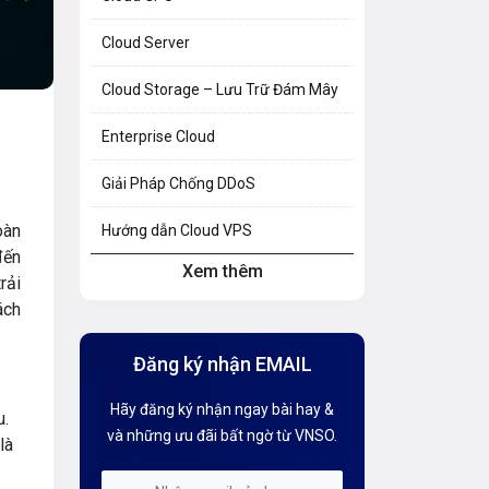
Cloud Server
Cloud Storage – Lưu Trữ Đám Mây
Enterprise Cloud
Giải Pháp Chống DDoS
oàn
Hướng dẫn Cloud VPS
đến
Xem thêm
Hướng dẫn Hosting
rải
ách
Hướng Dẫn Mail G Suite
Đăng ký nhận EMAIL
Hướng dẫn Tên miền
Hãy đăng ký nhận ngay bài hay &
u.
Kiến thức AI
và những ưu đãi bất ngờ từ VNSO.
là
Kiến Thức CDN & Cloud Security