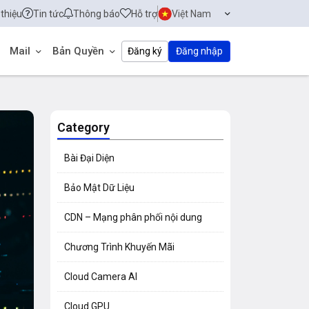
 thiệu
Tin tức
Thông báo
Hỗ trợ
Việt Nam
Mail
Bản Quyền
Đăng ký
Đăng nhập
Category
Bài Đại Diện
Bảo Mật Dữ Liệu
CDN – Mạng phân phối nội dung
Chương Trình Khuyến Mãi
Cloud Camera AI
Cloud GPU