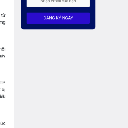
Mỗi tuần 01 Server
 từ
ĐĂNG KÝ NGAY
Server AI
ưng
Server Dedicated (Máy chủ riêng)
Server GPU
nối
Server Windows
máy
Storage
Thông báo
TTP
 bị
Thông tin chung
iểu
Thuê Chỗ Đặt Server
Tin tức
hức