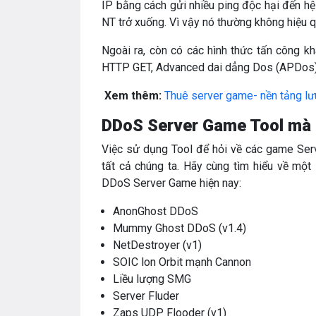
IP bằng cách gửi nhiều ping độc hại đến h
NT trở xuống. Vì vậy nó thường không hiệu q
Ngoài ra, còn có các hình thức tấn công kh
HTTP GET, Advanced dai dẳng Dos (APDos)
Xem thêm:
Thuê server game- nền tảng lư
DDoS Server Game Tool mà 
Việc sử dụng Tool để hỏi về các game Ser
tất cả chúng ta. Hãy cùng tìm hiểu về mộ
DDoS Server Game hiện nay:
AnonGhost DDoS
Mummy Ghost DDoS (v1.4)
NetDestroyer (v1)
SOIC lon Orbit mạnh Cannon
Liều lượng SMG
Server Fluder
Zaps UDP Flooder (v1)