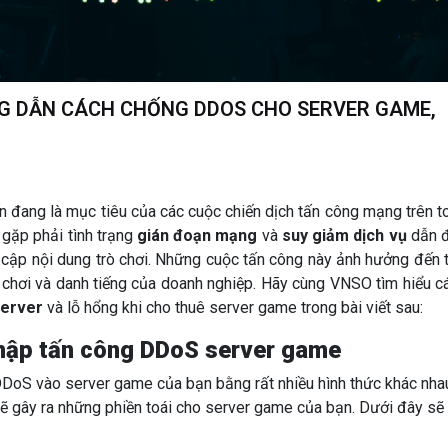
G DẪN CÁCH CHỐNG DDOS CHO SERVER GAME,
n đang là mục tiêu của các cuộc chiến dịch tấn công mạng trên t
g gặp phải tình trạng
gián đoạn mạng
và
suy giảm dịch vụ
dẫn 
y cập nội dung trò chơi. Những cuộc tấn công này ảnh hưởng đến t
 chơi và danh tiếng của doanh nghiệp. Hãy cùng VNSO tìm hiểu c
Server
và lỗ hổng khi cho thuê server game trong bài viết sau:
hập tấn công DDoS server game
oS vào server game của bạn bằng rất nhiều hình thức khác nha
sẽ gây ra những phiền toái cho server game của bạn. Dưới đây sẽ 