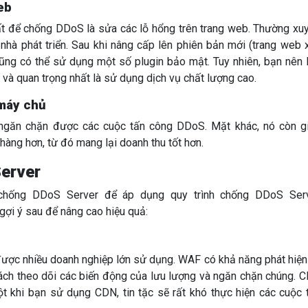
eb
hất để chống DDoS là sửa các lỗ hổng trên trang web. Thường xu
nhà phát triển. Sau khi nâng cấp lên phiên bản mới (trang web 
ng có thể sử dụng một số plugin bảo mật. Tuy nhiên, bạn nên 
n và quan trọng nhất là sử dụng dịch vụ chất lượng cao.
máy chủ
ngăn chặn được các cuộc tấn công DDoS. Mặt khác, nó còn g
àng hơn, từ đó mang lại doanh thu tốt hơn.
erver
chống DDoS Server để áp dụng quy trình chống DDoS Ser
gợi ý sau để nâng cao hiệu quả:
ợc nhiều doanh nghiệp lớn sử dụng. WAF có khả năng phát hiện
ch theo dõi các biến động của lưu lượng và ngăn chặn chúng. 
 khi bạn sử dụng CDN, tin tặc sẽ rất khó thực hiện các cuộc 