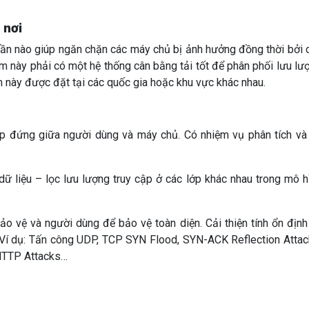
 nơi
hần nào giúp ngăn chặn các máy chủ bị ảnh hưởng đồng thời bởi 
âm này phải có một hệ thống cân bằng tải tốt để phân phối lưu lư
m này được đặt tại các quốc gia hoặc khu vực khác nhau.
ớp đứng giữa người dùng và máy chủ. Có nhiệm vụ phân tích và
ữ liệu – lọc lưu lượng truy cập ở các lớp khác nhau trong mô h
 vệ và người dùng để bảo vệ toàn diện. Cải thiện tính ổn định
. Ví dụ: Tấn công UDP, TCP SYN Flood, SYN-ACK Reflection Attac
 HTTP Attacks…