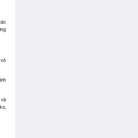
các
ợng
 vô
ình
 và
ks,