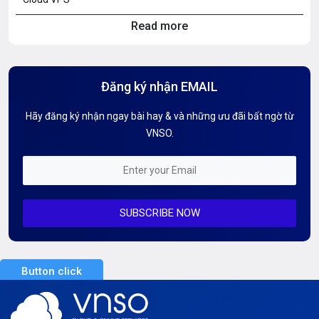
Read more
Hosting Knowledge
Hướng Dẫn Mail G Suite
Đăng ký nhận EMAIL
Hướng dẫn Tên miền
Hãy đăng ký nhận ngay bài hay & và những ưu đãi bất ngờ từ
Kiến thức AI
VNSO.
Kiến Thức CDN & Cloud Security
Mỗi tuần 01 Server
SUBSCRIBE NOW
Server AI
Server Dedicated (Máy chủ riêng)
Button click
Server GPU
Server Windows