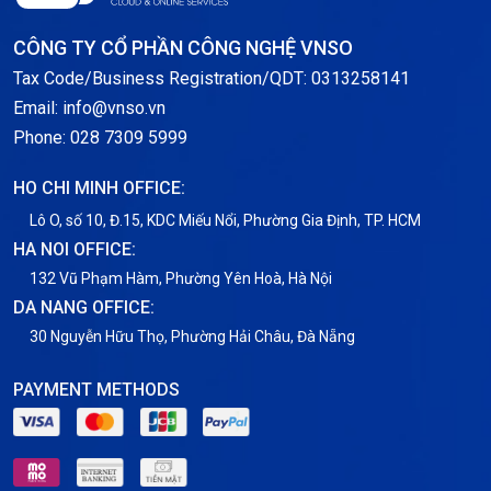
Storage
CÔNG TY CỔ PHẦN CÔNG NGHỆ VNSO
Notification
Tax Code/Business Registration/QDT: 0313258141
Email: info@vnso.vn
Thông tin chung
Phone: 028 7309 5999
Thuê Chỗ Đặt Server
HO CHI MINH OFFICE:
Tin tức
Lô O, số 10, Đ.15, KDC Miếu Nổi, Phường Gia Định, TP. HCM
HA NOI OFFICE:
VNPT
132 Vũ Phạm Hàm, Phường Yên Hoà, Hà Nội
DA NANG OFFICE:
30 Nguyễn Hữu Thọ, Phường Hải Châu, Đà Nẵng
PAYMENT METHODS