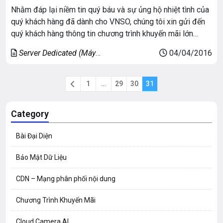
Nhằm đáp lại niềm tin quý báu và sự ủng hộ nhiệt tình của
quý khách hàng đã dành cho VNSO, chúng tôi xin gửi đến
quý khách hàng thông tin chương trình khuyến mãi lớn
trong tháng 03 này: Giảm giá cho tất cả các khách hàng khi
Server Dedicated (Máy
04/04/2016
đăng ký mới hoặc gia hạn […]
chủ riêng)
1
…
29
30
31
Category
Bài Đại Diện
Bảo Mật Dữ Liệu
CDN – Mạng phân phối nội dung
Chương Trình Khuyến Mãi
Cloud Camera AI