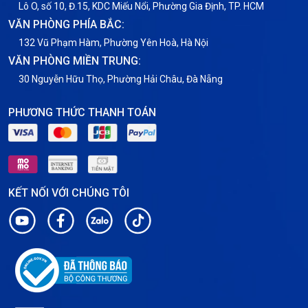
Tin tức
Lô O, số 10, Đ.15, KDC Miếu Nổi, Phường Gia Định, TP. HCM
VĂN PHÒNG PHÍA BẮC:
VNPT
132 Vũ Phạm Hàm, Phường Yên Hoà, Hà Nội
VĂN PHÒNG MIỀN TRUNG:
30 Nguyễn Hữu Thọ, Phường Hải Châu, Đà Nẵng
PHƯƠNG THỨC THANH TOÁN
KẾT NỐI VỚI CHÚNG TÔI