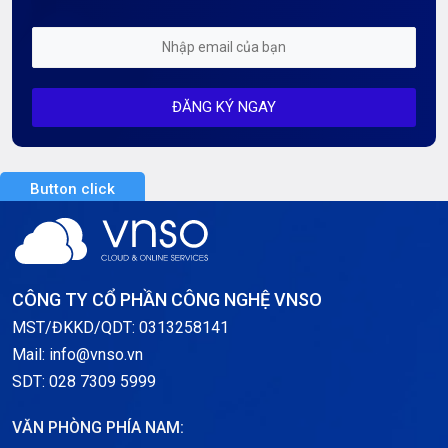
Kiến Thức CDN & Cloud Security
Mỗi tuần 01 Server
ĐĂNG KÝ NGAY
Server AI
Server Dedicated (Máy chủ riêng)
Button click
Server GPU
Server Windows
Storage
CÔNG TY CỔ PHẦN CÔNG NGHỆ VNSO
Thông báo
MST/ĐKKD/QDT: 0313258141
Mail: info@vnso.vn
Thông tin chung
SDT: 028 7309 5999
Thuê Chỗ Đặt Server
VĂN PHÒNG PHÍA NAM: