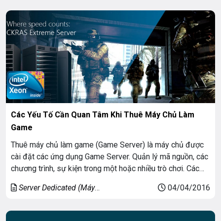
Các Yếu Tố Cần Quan Tâm Khi Thuê Máy Chủ Làm
Game
Thuê máy chủ làm game (Game Server) là máy chủ được
cài đặt các ứng dụng Game Server. Quản lý mã nguồn, các
chương trình, sự kiện trong một hoặc nhiều trò chơi. Các
máy chủ game có vai trò trung tâm xử lý, truyền tải và nhận
Server Dedicated (Máy
04/04/2016
dữ liệu. Cho phép người chơi game […]
chủ riêng)