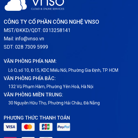
Server Windows
Storage
CÔNG TY CỔ PHẦN CÔNG NGHỆ VNSO
Thông báo
MST/ĐKKD/QDT: 0313258141
Mail: info@vnso.vn
Thông tin chung
SDT: 028 7309 5999
Thuê Chỗ Đặt Server
VĂN PHÒNG PHÍA NAM:
Tin tức
Lô O, số 10, Đ.15, KDC Miếu Nổi, Phường Gia Định, TP. HCM
VĂN PHÒNG PHÍA BẮC:
VNPT
132 Vũ Phạm Hàm, Phường Yên Hoà, Hà Nội
VĂN PHÒNG MIỀN TRUNG:
30 Nguyễn Hữu Thọ, Phường Hải Châu, Đà Nẵng
PHƯƠNG THỨC THANH TOÁN