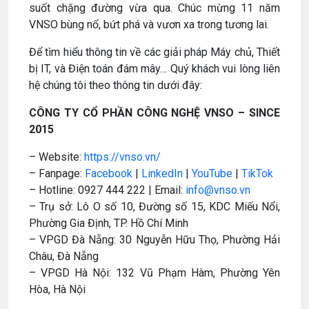
suốt chặng đường vừa qua. Chúc mừng 11 năm
VNSO bùng nổ, bứt phá và vươn xa trong tương lai.
Để tìm hiểu thông tin về các giải pháp Máy chủ, Thiết
bị IT, và Điện toán đám mây… Quý khách vui lòng liên
hệ chúng tôi theo thông tin dưới đây:
CÔNG TY CỔ PHẦN CÔNG NGHỆ VNSO – SINCE
2015
– Website:
https://vnso.vn/
– Fanpage:
Facebook
|
LinkedIn
|
YouTube
|
TikTok
– Hotline: 0927 444 222 | Email:
info@vnso.vn
– Trụ sở: Lô O số 10, Đường số 15, KDC Miếu Nổi,
Phường Gia Định, TP. Hồ Chí Minh
– VPGD Đà Nẵng: 30 Nguyễn Hữu Thọ, Phường Hải
Châu, Đà Nẵng
– VPGD Hà Nội: 132 Vũ Phạm Hàm, Phường Yên
Hòa, Hà Nội