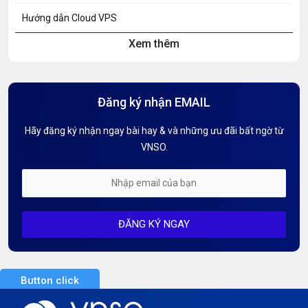
Hướng dẫn Cloud VPS
Xem thêm
Hướng dẫn Hosting
Hướng Dẫn Mail G Suite
Đăng ký nhận EMAIL
Hướng dẫn Tên miền
Hãy đăng ký nhận ngay bài hay & và những ưu đãi bất ngờ từ
Kiến thức AI
VNSO.
Kiến Thức CDN & Cloud Security
Mỗi tuần 01 Server
ĐĂNG KÝ NGAY
Server AI
Server Dedicated (Máy chủ riêng)
Button click
Server GPU