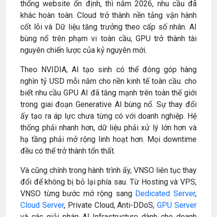
thống website ổn định, thì năm 2026, nhu cầu đã
khác hoàn toàn. Cloud trở thành nền tảng vận hành
cốt lõi và Dữ liệu tăng trưởng theo cấp số nhân. AI
bùng nổ trên phạm vi toàn cầu, GPU trở thành tài
nguyên chiến lược của kỷ nguyên mới.
Theo NVIDIA, AI tạo sinh có thể đóng góp hàng
nghìn tỷ USD mỗi năm cho nền kinh tế toàn cầu. cho
biết nhu cầu GPU AI đã tăng mạnh trên toàn thế giới
trong giai đoạn Generative AI bùng nổ. Sự thay đổi
ấy tạo ra áp lực chưa từng có với doanh nghiệp. Hệ
thống phải nhanh hơn, dữ liệu phải xử lý lớn hơn và
hạ tầng phải mở rộng linh hoạt hơn. Mọi downtime
đều có thể trở thành tổn thất.
Và cũng chính trong hành trình ấy, VNSO liên tục thay
đổi để không bị bỏ lại phía sau. Từ Hosting và VPS,
VNSO từng bước mở rộng sang
Dedicated Server
,
Cloud Server
, Private Cloud, Anti-DDoS,
GPU Server
và các giải pháp AI Infrastructure dành cho doanh