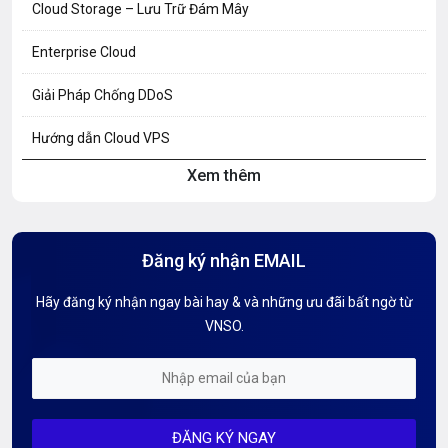
Cloud Storage – Lưu Trữ Đám Mây
Enterprise Cloud
Giải Pháp Chống DDoS
Hướng dẫn Cloud VPS
Xem thêm
Hướng dẫn Hosting
Hướng Dẫn Mail G Suite
Đăng ký nhận EMAIL
Hướng dẫn Tên miền
Hãy đăng ký nhận ngay bài hay & và những ưu đãi bất ngờ từ
Kiến thức AI
VNSO.
Kiến Thức CDN & Cloud Security
Mỗi tuần 01 Server
ĐĂNG KÝ NGAY
Server AI