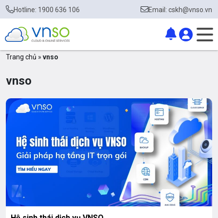
Hotline: 1900 636 106
Email: cskh@vnso.vn
Trang chủ
»
vnso
vnso
Hệ sinh thái dịch vụ VNSO