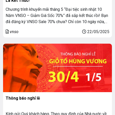
Là Kết Thúc!
Chương trình khuyến mãi tháng 5 “Đại tiệc sinh nhật 10
Năm VNSO – Giảm Giá Sốc 70%” đã sắp kết thúc rồi! Bạn
đã đăng ký VNSO Sale 70% chưa? Chỉ còn 10 ngày nữa,
nhanh tay đăng ký Cloud VPS, Cloud Storage, Anti-DDoS
vnso
22/05/2025
và Server tại VNSO! SINH NHẬT 10 NĂM TƯNG […]
Thông báo nghỉ lễ
Kính gửi Quý khách hàng, Theo quy định của Nhà nước về