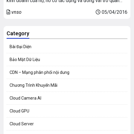
kinh doanh của họ, nó có tác dụng và đóng vai trò quan
trọng trong việc bảo mật và chống lại các rủi ro về dữ liệu
vnso
05/04/2016
hay bị tấn công.
Category
Bài Đại Diện
Bảo Mật Dữ Liệu
CDN – Mạng phân phối nội dung
Chương Trình Khuyến Mãi
Cloud Camera AI
Cloud GPU
Cloud Server