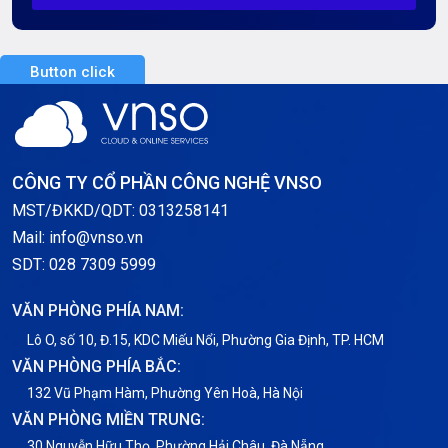
Server Dedicated (Máy chủ riêng)
Button click
Server GPU
Server Windows
Storage
CÔNG TY CỔ PHẦN CÔNG NGHỆ VNSO
Thông báo
MST/ĐKKD/QDT: 0313258141
Mail: info@vnso.vn
Thông tin chung
SDT: 028 7309 5999
Thuê Chỗ Đặt Server
VĂN PHÒNG PHÍA NAM:
Tin tức
Lô O, số 10, Đ.15, KDC Miếu Nổi, Phường Gia Định, TP. HCM
VĂN PHÒNG PHÍA BẮC:
VNPT
132 Vũ Phạm Hàm, Phường Yên Hoà, Hà Nội
VĂN PHÒNG MIỀN TRUNG:
30 Nguyễn Hữu Thọ, Phường Hải Châu, Đà Nẵng