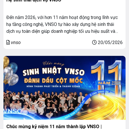
Đến năm 2026, với hơn 11 năm hoạt động trong lĩnh vực
hạ tầng công nghệ, VNSO tự hào xây dựng hệ sinh thái
dịch vụ toàn diện giúp doanh nghiệp tối ưu hiệu suất và
bảo mật dữ liệu. Hệ sinh thái của chúng tôi bao gồm: Hạ
vnso
20/05/2026
tầng máy chủ: Dedicated Server, Colocation, […]
Chúc mừng kỷ niệm 11 năm thành lập VNSO |