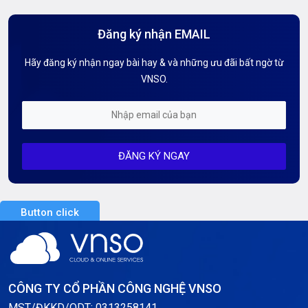
Hướng Dẫn Mail G Suite
Đăng ký nhận EMAIL
Hướng dẫn Tên miền
Hãy đăng ký nhận ngay bài hay & và những ưu đãi bất ngờ từ
Kiến thức AI
VNSO.
Kiến Thức CDN & Cloud Security
Mỗi tuần 01 Server
ĐĂNG KÝ NGAY
Server AI
Server Dedicated (Máy chủ riêng)
Button click
Server GPU
Server Windows
Storage
CÔNG TY CỔ PHẦN CÔNG NGHỆ VNSO
Thông báo
MST/ĐKKD/QDT: 0313258141