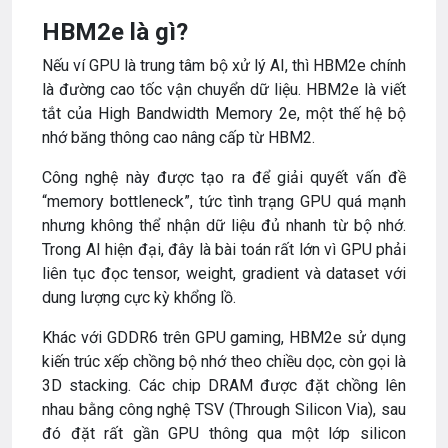
HBM2e là gì?
Nếu ví GPU là trung tâm bộ xử lý AI, thì HBM2e chính
là đường cao tốc vận chuyển dữ liệu. HBM2e là viết
tắt của High Bandwidth Memory 2e, một thế hệ bộ
nhớ băng thông cao nâng cấp từ HBM2.
Công nghệ này được tạo ra để giải quyết vấn đề
“memory bottleneck”, tức tình trạng GPU quá mạnh
nhưng không thể nhận dữ liệu đủ nhanh từ bộ nhớ.
Trong AI hiện đại, đây là bài toán rất lớn vì GPU phải
liên tục đọc tensor, weight, gradient và dataset với
dung lượng cực kỳ khổng lồ.
Khác với GDDR6 trên GPU gaming, HBM2e sử dụng
kiến trúc xếp chồng bộ nhớ theo chiều dọc, còn gọi là
3D stacking. Các chip DRAM được đặt chồng lên
nhau bằng công nghệ TSV (Through Silicon Via), sau
đó đặt rất gần GPU thông qua một lớp silicon