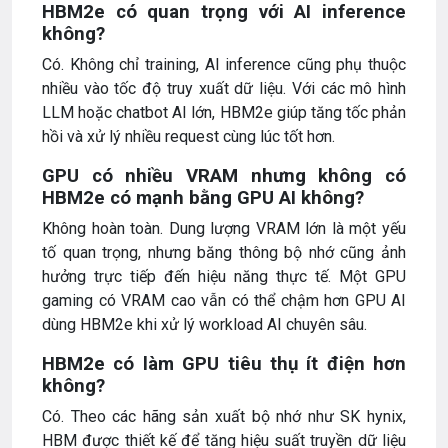
HBM2e có quan trọng với AI inference
không?
Có. Không chỉ training, AI inference cũng phụ thuộc
nhiều vào tốc độ truy xuất dữ liệu. Với các mô hình
LLM hoặc chatbot AI lớn, HBM2e giúp tăng tốc phản
hồi và xử lý nhiều request cùng lúc tốt hơn.
GPU có nhiều VRAM nhưng không có
HBM2e có mạnh bằng GPU AI không?
Không hoàn toàn. Dung lượng VRAM lớn là một yếu
tố quan trọng, nhưng băng thông bộ nhớ cũng ảnh
hưởng trực tiếp đến hiệu năng thực tế. Một GPU
gaming có VRAM cao vẫn có thể chậm hơn GPU AI
dùng HBM2e khi xử lý workload AI chuyên sâu.
HBM2e có làm GPU tiêu thụ ít điện hơn
không?
Có. Theo các hãng sản xuất bộ nhớ như SK hynix,
HBM được thiết kế để tăng hiệu suất truyền dữ liệu