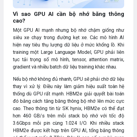
Vì sao GPU AI cần bộ nhớ băng thông
cao?
Một GPU AI mạnh nhưng bộ nhớ chậm giống như
siêu xe chạy trong đường kẹt xe. Các mô hình AI
hiện nay tiêu thụ lượng dữ liệu ở mức khổng lồ. Khi
training một Large Language Model, GPU phải liên
tục tải trọng số mô hình, tensor, attention matrix,
gradient và nhiều batch dữ liệu training khác nhau.
Nếu bộ nhớ không đủ nhanh, GPU sẽ phải chờ dữ liệu
thay vì xử lý. Điều này làm giảm hiệu suất toàn hệ
thống dù GPU rất mạnh. HBM2e giải quyết bài toán
đó bằng cách tăng băng thông bộ nhớ lên mức cực
cao. Theo thông tin từ SK hynix, HBM2e có thể đạt
hơn 460 GB/s trên mỗi stack bộ nhớ với tốc độ
3.6Gbps mỗi pin cùng 1.024 I/O. Khi nhiều stack
HBM2e được kết hợp trên GPU AI, tổng băng thông