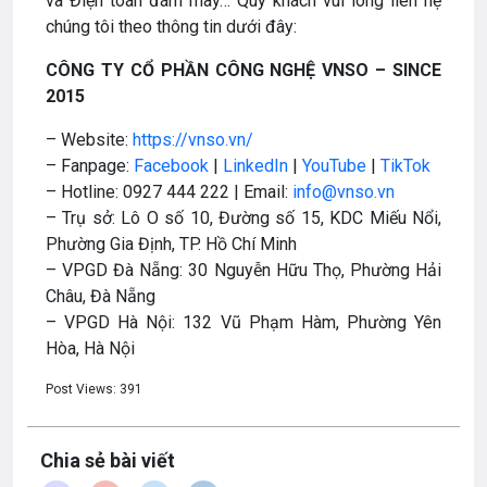
và Điện toán đám mây… Quý khách vui lòng liên hệ
chúng tôi theo thông tin dưới đây:
CÔNG TY CỔ PHẦN CÔNG NGHỆ VNSO – SINCE
2015
– Website:
https://vnso.vn/
– Fanpage:
Facebook
|
LinkedIn
|
YouTube
|
TikTok
– Hotline: 0927 444 222 | Email:
info@vnso.vn
– Trụ sở: Lô O số 10, Đường số 15, KDC Miếu Nổi,
Phường Gia Định, TP. Hồ Chí Minh
– VPGD Đà Nẵng: 30 Nguyễn Hữu Thọ, Phường Hải
Châu, Đà Nẵng
– VPGD Hà Nội: 132 Vũ Phạm Hàm, Phường Yên
Hòa, Hà Nội
Post Views:
391
Chia sẻ bài viết