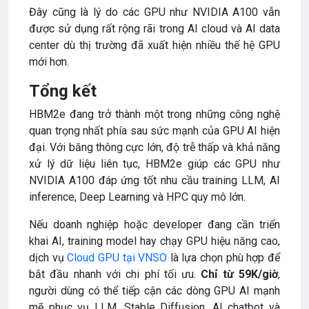
Đây cũng là lý do các GPU như NVIDIA A100 vẫn
được sử dụng rất rộng rãi trong AI cloud và AI data
center dù thị trường đã xuất hiện nhiều thế hệ GPU
mới hơn.
Tổng kết
HBM2e đang trở thành một trong những công nghệ
quan trọng nhất phía sau sức mạnh của GPU AI hiện
đại. Với băng thông cực lớn, độ trễ thấp và khả năng
xử lý dữ liệu liên tục, HBM2e giúp các GPU như
NVIDIA A100 đáp ứng tốt nhu cầu training LLM, AI
inference, Deep Learning và HPC quy mô lớn.
Nếu doanh nghiệp hoặc developer đang cần triển
khai AI, training model hay chạy GPU hiệu năng cao,
dịch vụ
Cloud GPU tại
VNSO
là lựa chọn phù hợp để
bắt đầu nhanh với chi phí tối ưu.
Chỉ từ 59K/giờ
,
người dùng có thể tiếp cận các dòng GPU AI mạnh
mẽ phục vụ LLM, Stable Diffusion, AI chatbot và