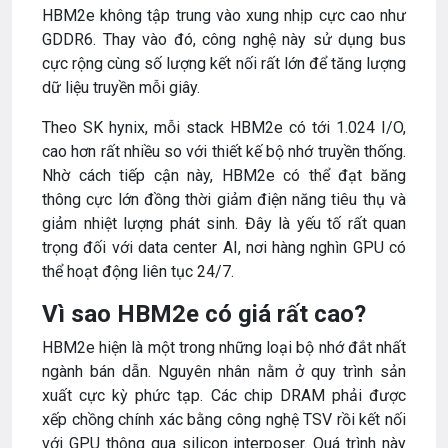
HBM2e không tập trung vào xung nhịp cực cao như
GDDR6. Thay vào đó, công nghệ này sử dụng bus
cực rộng cùng số lượng kết nối rất lớn để tăng lượng
dữ liệu truyền mỗi giây.
Theo SK hynix, mỗi stack HBM2e có tới 1.024 I/O,
cao hơn rất nhiều so với thiết kế bộ nhớ truyền thống.
Nhờ cách tiếp cận này, HBM2e có thể đạt băng
thông cực lớn đồng thời giảm điện năng tiêu thụ và
giảm nhiệt lượng phát sinh. Đây là yếu tố rất quan
trọng đối với data center AI, nơi hàng nghìn GPU có
thể hoạt động liên tục 24/7.
Vì sao HBM2e có giá rất cao?
HBM2e hiện là một trong những loại bộ nhớ đắt nhất
ngành bán dẫn. Nguyên nhân nằm ở quy trình sản
xuất cực kỳ phức tạp. Các chip DRAM phải được
xếp chồng chính xác bằng công nghệ TSV rồi kết nối
với GPU thông qua silicon interposer. Quá trình này