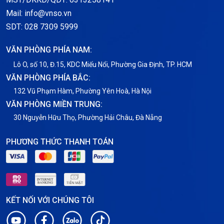
Mail: info@vnso.vn
Thông tin chung
SDT: 028 7309 5999
Thuê Chỗ Đặt Server
VĂN PHÒNG PHÍA NAM:
Tin tức
Lô O, số 10, Đ.15, KDC Miếu Nổi, Phường Gia Định, TP. HCM
VĂN PHÒNG PHÍA BẮC:
VNPT
132 Vũ Phạm Hàm, Phường Yên Hoà, Hà Nội
VĂN PHÒNG MIỀN TRUNG:
30 Nguyễn Hữu Thọ, Phường Hải Châu, Đà Nẵng
PHƯƠNG THỨC THANH TOÁN
KẾT NỐI VỚI CHÚNG TÔI