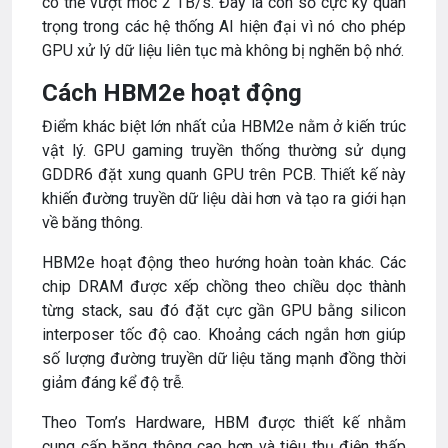
có thể vượt mốc 2 TB/s. Đây là con số cực kỳ quan
trọng trong các hệ thống AI hiện đại vì nó cho phép
GPU xử lý dữ liệu liên tục mà không bị nghẽn bộ nhớ.
Cách HBM2e hoạt động
Điểm khác biệt lớn nhất của HBM2e nằm ở kiến trúc
vật lý. GPU gaming truyền thống thường sử dụng
GDDR6 đặt xung quanh GPU trên PCB. Thiết kế này
khiến đường truyền dữ liệu dài hơn và tạo ra giới hạn
về băng thông.
HBM2e hoạt động theo hướng hoàn toàn khác. Các
chip DRAM được xếp chồng theo chiều dọc thành
từng stack, sau đó đặt cực gần GPU bằng silicon
interposer tốc độ cao. Khoảng cách ngắn hơn giúp
số lượng đường truyền dữ liệu tăng mạnh đồng thời
giảm đáng kể độ trễ.
Theo Tom’s Hardware, HBM được thiết kế nhằm
cung cấp băng thông cao hơn và tiêu thụ điện thấp