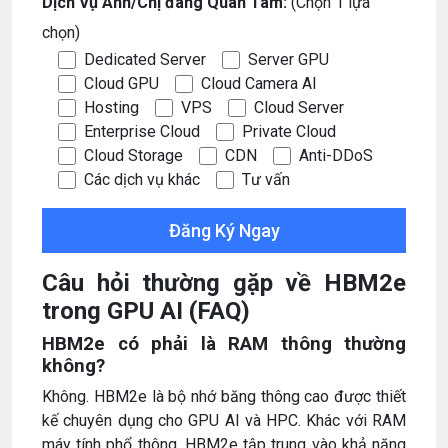
Dịch Vụ Anh/Chị đang Quan Tâm:
(Chọn 1 lựa
chọn)
Dedicated Server
Server GPU
Cloud GPU
Cloud Camera AI
Hosting
VPS
Cloud Server
Enterprise Cloud
Private Cloud
Cloud Storage
CDN
Anti-DDoS
Các dịch vụ khác
Tư vấn
Câu hỏi thường gặp về HBM2e
trong GPU AI (FAQ)
HBM2e có phải là RAM thông thường
không?
Không. HBM2e là bộ nhớ băng thông cao được thiết
kế chuyên dụng cho GPU AI và HPC. Khác với RAM
máy tính phổ thông, HBM2e tập trung vào khả năng