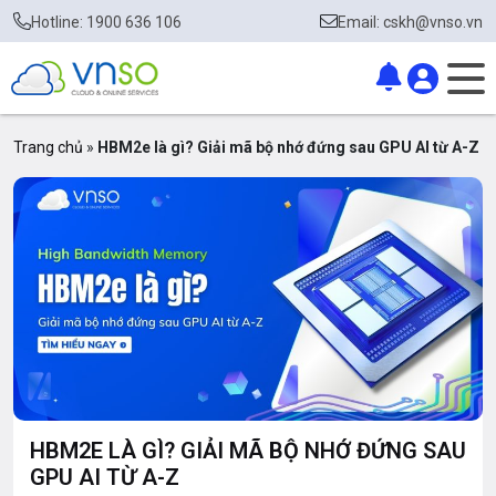
Hotline: 1900 636 106
Email: cskh@vnso.vn
Trang chủ
»
HBM2e là gì? Giải mã bộ nhớ đứng sau GPU AI từ A-Z
HBM2E LÀ GÌ? GIẢI MÃ BỘ NHỚ ĐỨNG SAU
GPU AI TỪ A-Z