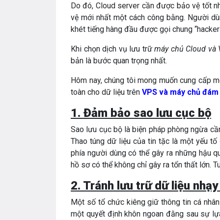
Do đó, Cloud server cần được bảo vệ tốt n
vệ mới nhất một cách công bằng. Người d
khét tiếng hàng đầu được gọi chung “hacker
Khi chọn dịch vụ lưu trữ
máy chủ Cloud và
bản là bước quan trọng nhất.
Hôm nay, chúng tôi mong muốn cung cấp mộ
toàn cho dữ liệu trên
VPS và máy chủ đám
1. Đảm bảo sao lưu cục bộ
Sao lưu cục bộ là biện pháp phòng ngừa cần
Thao túng dữ liệu của tin tặc là một yếu tố
phía người dùng có thể gây ra những hậu q
hồ sơ có thể không chỉ gây ra tổn thất lớn. T
2. Tránh lưu trữ dữ liệu nhạ
Một số tổ chức kiêng giữ thông tin cá nhâ
một quyết định khôn ngoan đằng sau sự lựa 