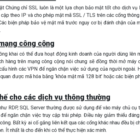
đặt Chứng chỉ SSL luôn là một lựa chọn bảo mật tốt cho dịch vụ 
uy cập theo IP và cho phép mật mã SSL / TLS trên các cổng thông 
a. Các biện pháp bảo vệ mật mã trước nguy cơ bị đánh chặn của 
.
p mạng công cộng
ông khai có thể đưa hoạt động kinh doanh của người dùng lên 
ách hàng trên mạng công cộng nói chung sẽ đồng thời mở máy 
h cấu hình các VPN để ngăn chặn việc sử dụng của người ngoài. 
 quan được mã hóa bằng ‘khóa mật mã 128 bit’ hoặc các biện p
thế cho các dịch vụ thông thường
 như RDP, SQL Server thường được sử dụng để vào máy chủ cụ t
để ngăn chặn việc truy cập trái phép. Điều này giảm thiểu đáng
 công. Bất kỳ ai cố gắng liên kết qua các cổng khác nhau đều bị c
. Ít nhất là cho đến khi có thể thực hiện xác minh.