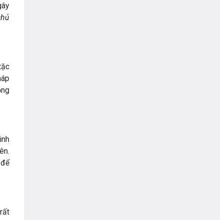
VNPT
gây
chủ
tặc
háp
ỏng
inh
ên.
 để
rất