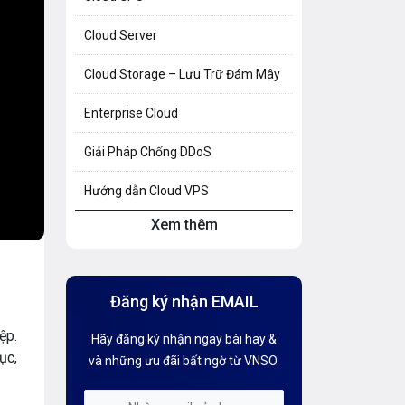
Cloud Server
Cloud Storage – Lưu Trữ Đám Mây
Enterprise Cloud
Giải Pháp Chống DDoS
Hướng dẫn Cloud VPS
Xem thêm
Hướng dẫn Hosting
Hướng Dẫn Mail G Suite
Đăng ký nhận EMAIL
Hướng dẫn Tên miền
ệp.
Hãy đăng ký nhận ngay bài hay &
Kiến thức AI
ục,
và những ưu đãi bất ngờ từ VNSO.
Kiến Thức CDN & Cloud Security