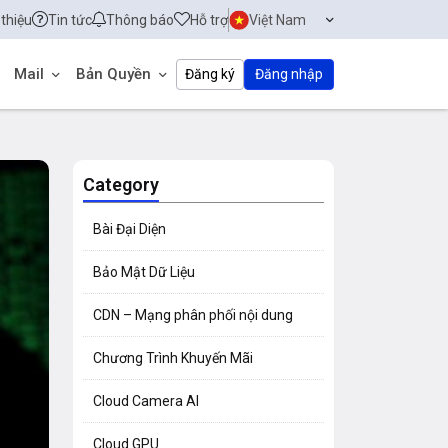
 thiệu
Tin tức
Thông báo
Hỗ trợ
Việt Nam
Mail
Bản Quyền
Đăng ký
Đăng nhập
Category
Bài Đại Diện
Bảo Mật Dữ Liệu
CDN – Mạng phân phối nội dung
Chương Trình Khuyến Mãi
Cloud Camera AI
Cloud GPU