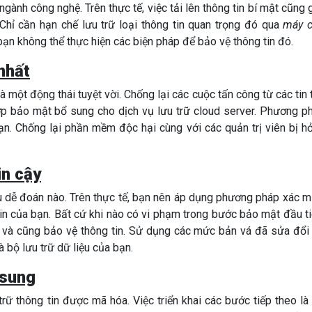
gành công nghệ. Trên thực tế, việc tải lên thông tin bí mật cũng 
 Chỉ cần hạn chế lưu trữ loại thông tin quan trọng đó qua
máy 
bạn không thể thực hiện các biện pháp để bảo vệ thông tin đó.
nhất
à một động thái tuyệt vời. Chống lại các cuộc tấn công từ các tin 
p bảo mật bổ sung cho dịch vụ lưu trữ cloud server. Phương p
ạn. Chống lại phần mềm độc hại cùng với các quản trị viên bị h
in cậy
u dễ đoán nào. Trên thực tế, bạn nên áp dụng phương pháp xác m
n của bạn. Bất cứ khi nào có vi phạm trong bước bảo mật đầu ti
n và cũng bảo vệ thông tin. Sử dụng các mức bản vá đã sửa đổi
 bộ lưu trữ dữ liệu của bạn.
 sung
trữ thông tin được mã hóa. Việc triển khai các bước tiếp theo là 