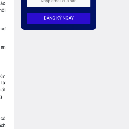
bảo
Mỗi tuần 01 Server
mồi
ĐĂNG KÝ NGAY
Server AI
 cơ
Server Dedicated (Máy chủ riêng)
Server GPU
 an
Server Windows
Storage
ây.
Thông báo
 từ
mất
Thông tin chung
g.
Thuê Chỗ Đặt Server
Tin tức
 có
ách