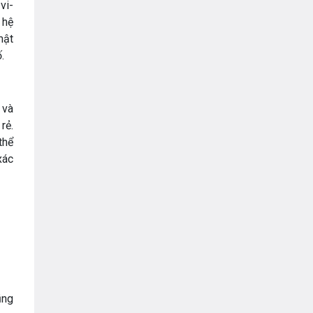
vi-
 hệ
mật
.
 và
rẻ.
thể
xác
ũng