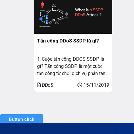
bất k
Tấn công DDoS SSDP là gì?
1. Cuộc tấn công DDOS SSDP là
gì? Tấn công SSDP là một cuộc
tấn công từ chối dịch vụ phân tán
DDOS dựa trên các phản ứng. Khai
DDoS
15/11/2019
thác các giao thức mạng UPnP để
gửi lưu lượng truy cập được
khuếch đại đến nạn nhân mục tiêu.
Áp đảo cơ sở hạ tầng […]
Button click