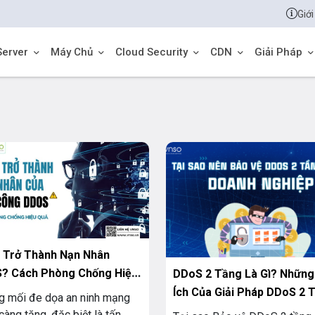
Giới
Server
Máy Chủ
Cloud Security
CDN
Giải Pháp
ễ Trở Thành Nạn Nhân
? Cách Phòng Chống Hiệu
DDoS 2 Tầng Là Gì? Những
Ích Của Giải Pháp DDoS 2 
 mối đe dọa an ninh mạng
càng tăng, đặc biệt là tấn