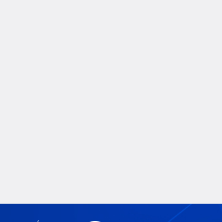
Tin tức
VNPT