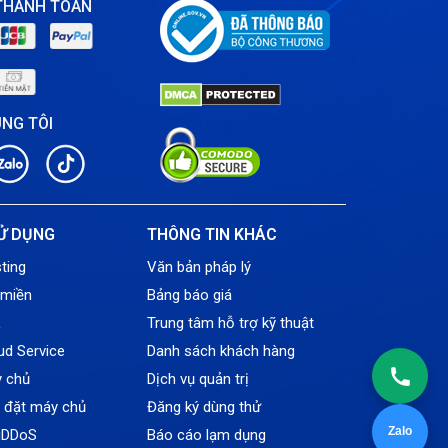
THANH TOÁN
ÚNG TÔI
Ử DỤNG
THÔNG TIN KHÁC
ting
Văn bản pháp lý
 miền
Bảng báo giá
L
Trung tâm hỗ trợ kỹ thuật
ud Service
Danh sách khách hàng
y chủ
Dịch vụ quản trị
ỗ đặt máy chủ
Đăng ký dùng thử
Zalo
tiDDoS
Báo cáo lạm dụng