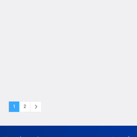
ỳ lĩnh vực nào trong […]
1
2