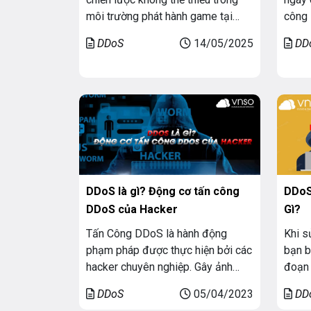
môi trường phát hành game tại
công 
Việt Nam – nơi cạnh tranh ngày
vào t
DDoS
14/05/2025
DD
càng khốc liệt và các cuộc tấn
một d
công mạng ngày càng tinh vi, khó
thể k
lường. Để giúp các nhà phát hành
hệ th
lựa chọn được giải pháp phù hợp
hoặc 
nhất, đội […]
[…]
DDoS là gì? Động cơ tấn công
DDoS
DDoS của Hacker
Gì?
Tấn Công DDoS là hành động
Khi s
phạm pháp được thực hiện bởi các
bạn b
hacker chuyên nghiệp. Gây ảnh
đoạn 
hưởng rất lớn đến doanh nghiệp
bạn. 
DDoS
05/04/2023
DD
của máy chủ bị tấn công. Mục đích
những