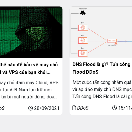
VNSO tìm hiểu nhé! DDoS Là
thể áp dụng cho bất kỳ tài n
DoS viết tắt của Distributed
mạng nào. Chẳng hạn như cơ
l of Service là một cuộc […]
hạ tầng hỗ trợ trang […]
DNS Flood là gì? Tấn công
thế nào để bảo vệ máy chủ
Flood DDoS
d và VPS của bạn khỏi
er?
Một cuộc tấn công nhằm quá 
máy chủ đám mây Cloud, VPS
và áp đảo máy chủ DNS mục 
r tại Việt Nam lưu trữ mọi
Tấn công DNS Flood là cái gì
 tin bí mật người dùng, doanh
DNS là các “danh bạ” điện tử
p. Có thể yêu cầu để thực
DDoS
15/11
oS
28/09/2021
Internet. Chúng là con đường
một chức năng hoặc quy trình
thông qua đó các thiết bị Inte
ống cho các lĩnh vực như kinh
có thể tra cứu các máy chủ w
, giáo dục, truyền thông. Hay
Cụ thể Internet.DNS flood là [