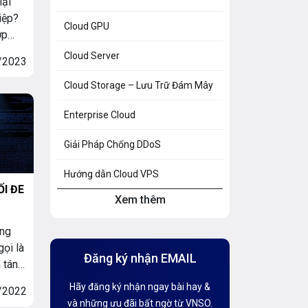
lại
iệp?
Cloud GPU
ợp
ám
Cloud Server
/2023
gành,
Cloud Storage – Lưu Trữ Đám Mây
 Bằng
Enterprise Cloud
, […]
Giải Pháp Chống DDoS
Hướng dẫn Cloud VPS
I ĐE
Xem thêm
Hướng dẫn Hosting
ông
Hướng Dẫn Mail G Suite
ọi là
Đăng ký nhận EMAIL
Hướng dẫn Tên miền
 tán
n
Hãy đăng ký nhận ngay bài hay &
/2022
Kiến thức AI
g cụ
và những ưu đãi bất ngờ từ VNSO.