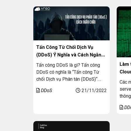
của các cuộc tấn công này là gì?
Cùng 
Cùng VNSO tìm hiểu nhé!
Gì? D
Denia
Tấn Công Từ Chối Dịch Vụ
(DDoS) Ý Nghĩa và Cách Ngăn
Chặn
Làm 
Tấn công DDoS là gì? Tấn công
Clou
DDoS có nghĩa là “Tấn công Từ
chối Dịch vụ Phân tán (DDoS)“.
Hack
Các 
Đây là tội phạm mạng trong đó kẻ
serve
DDoS
21/11/2022
tấn công làm tràn ngập máy chủ
thông
bằng lưu lượng truy cập internet
nghiệ
để ngăn người dùng truy cập các
DD
hiện 
trang web và dịch vụ trực tuyến […]
hệ th
doanh