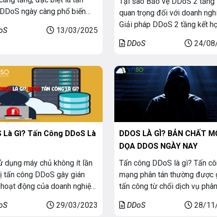
Tại sao Bảo vệ DDoS 2 tầng 
DDoS ngày càng phổ biến
quan trọng đối với doanh ngh
hời đại chuyển đổi số. Đây là
Giải pháp DDoS 2 tầng kết h
oS
13/03/2025
ạng tấn công nguy hiểm, có
bảo vệ tại chỗ và dựa trên đ
DDoS
24/08
hiến website, ứng dụng hoặc
mây là phương pháp hay nhất
ống trực tuyến bị gián đoạn
được các chuyên gia trong n
tê liệt hoàn toàn. Vậy những
bao gồm cả Gartner, đề xuất.
cách sử dụng cả hai giải pháp
 Là Gì? Tấn Công DDoS Là
DDOS LÀ GÌ? BẢN CHẤT MỐ
DỌA DDOS NGÀY NAY
ử dụng máy chủ không ít lần
Tấn công DDoS là gì? Tấn c
ị tấn công DDoS gây gián
mạng phân tán thường được g
hoạt động của doanh nghiệp
tấn công từ chối dịch vụ phân
Vậy DDoS là gì? mà gây ra
(DDoS). Kiểu tấn công này tậ
oS
29/03/2023
DDoS
28/11
 ảnh hưởng to lớn như vậy.
dụng các giới hạn dung lượn