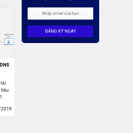
guyên
Kiến Thức CDN & Cloud Security
 sở
Mỗi tuần 01 Server
ĐĂNG KÝ NGAY
Server AI
Server Dedicated (Máy chủ riêng)
Server GPU
 DNS
Server Windows
Storage
tải
tiêu
Thông báo
?
 của
Thông tin chung
/2019
rnet
Thuê Chỗ Đặt Server
eb.
…]