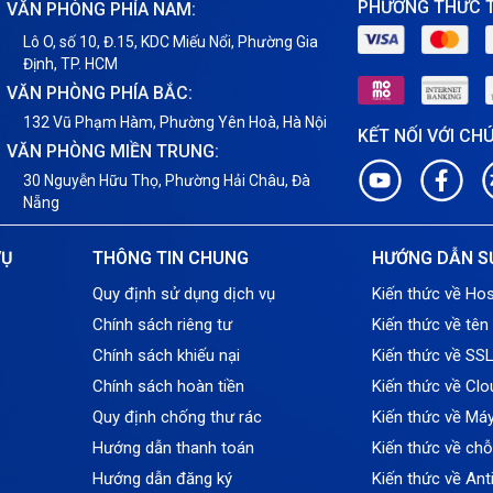
PHƯƠNG THỨC 
VĂN PHÒNG PHÍA NAM:
Lô O, số 10, Đ.15, KDC Miếu Nổi, Phường Gia
Định, TP. HCM
VĂN PHÒNG PHÍA BẮC:
132 Vũ Phạm Hàm, Phường Yên Hoà, Hà Nội
KẾT NỐI VỚI CH
VĂN PHÒNG MIỀN TRUNG:
30 Nguyễn Hữu Thọ, Phường Hải Châu, Đà
Nẵng
VỤ
THÔNG TIN CHUNG
HƯỚNG DẪN S
Quy định sử dụng dịch vụ
Kiến thức về Hos
Chính sách riêng tư
Kiến thức về tên
Chính sách khiếu nại
Kiến thức về SS
Chính sách hoàn tiền
Kiến thức về Clo
Quy định chống thư rác
Kiến thức về Má
Hướng dẫn thanh toán
Kiến thức về ch
Hướng dẫn đăng ký
Kiến thức về An