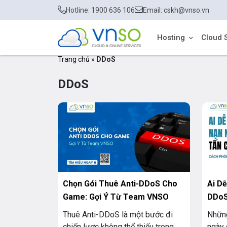
Hotline: 1900 636 106
Email: cskh@vnso.vn
Hosting
Cloud 
Trang chủ
»
DDoS
DDoS
Chọn Gói Thuê Anti-DDoS Cho
Ai D
Game: Gợi Ý Từ Team VNSO
DDoS
Quả
Thuê Anti-DDoS là một bước đi
Những
chiến lược không thể thiếu trong
ngày 