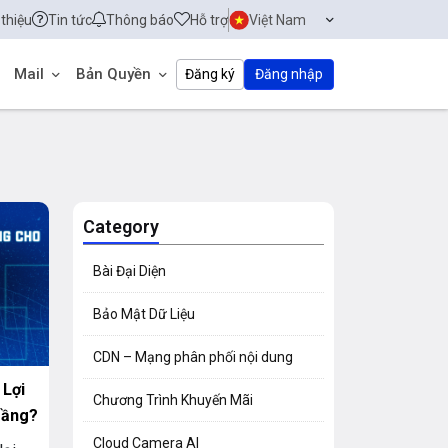
 thiệu
Tin tức
Thông báo
Hỗ trợ
Việt Nam
Mail
Bản Quyền
Đăng ký
Đăng nhập
Category
Bài Đại Diện
Bảo Mật Dữ Liệu
CDN – Mạng phân phối nội dung
 Lợi
Chương Trình Khuyến Mãi
Tầng?
Cloud Camera AI