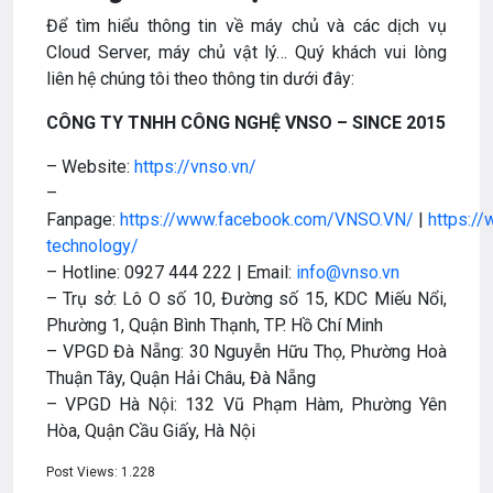
Để tìm hiểu thông tin về máy chủ và các dịch vụ
Cloud Server, máy chủ vật lý… Quý khách vui lòng
liên hệ chúng tôi theo thông tin dưới đây:
CÔNG TY TNHH CÔNG NGHỆ VNSO – SINCE 2015
– Website:
https://vnso.vn/
–
Fanpage:
https://www.facebook.com/VNSO.VN/
|
https:/
technology/
– Hotline: 0927 444 222 | Email:
info@vnso.vn
– Trụ sở: Lô O số 10, Đường số 15, KDC Miếu Nổi,
Phường 1, Quận Bình Thạnh, TP. Hồ Chí Minh
– VPGD Đà Nẵng: 30 Nguyễn Hữu Thọ, Phường Hoà
Thuận Tây, Quận Hải Châu, Đà Nẵng
– VPGD Hà Nội: 132 Vũ Phạm Hàm, Phường Yên
Hòa, Quận Cầu Giấy, Hà Nội
Post Views:
1.228