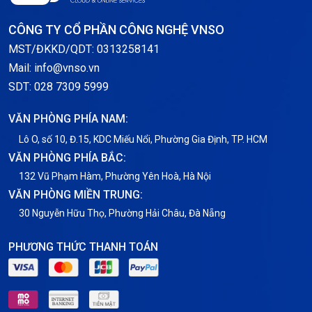
Storage
CÔNG TY CỔ PHẦN CÔNG NGHỆ VNSO
Thông báo
MST/ĐKKD/QDT: 0313258141
Mail: info@vnso.vn
Thông tin chung
SDT: 028 7309 5999
Thuê Chỗ Đặt Server
VĂN PHÒNG PHÍA NAM:
Tin tức
Lô O, số 10, Đ.15, KDC Miếu Nổi, Phường Gia Định, TP. HCM
VĂN PHÒNG PHÍA BẮC:
VNPT
132 Vũ Phạm Hàm, Phường Yên Hoà, Hà Nội
VĂN PHÒNG MIỀN TRUNG:
30 Nguyễn Hữu Thọ, Phường Hải Châu, Đà Nẵng
PHƯƠNG THỨC THANH TOÁN