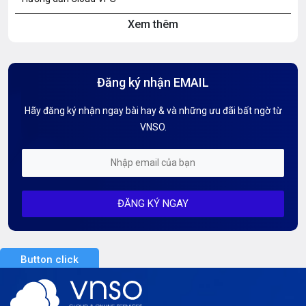
Xem thêm
Hướng dẫn Hosting
Hướng Dẫn Mail G Suite
Đăng ký nhận EMAIL
Hướng dẫn Tên miền
Hãy đăng ký nhận ngay bài hay & và những ưu đãi bất ngờ từ
Kiến thức AI
VNSO.
Kiến Thức CDN & Cloud Security
Mỗi tuần 01 Server
ĐĂNG KÝ NGAY
Server AI
Server Dedicated (Máy chủ riêng)
Button click
Server GPU
Server Windows