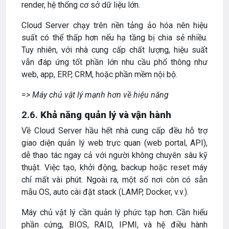
render, hệ thống cơ sở dữ liệu lớn.
Cloud Server chạy trên nền tảng ảo hóa nên hiệu
suất có thể thấp hơn nếu hạ tầng bị chia sẻ nhiều.
Tuy nhiên, với nhà cung cấp chất lượng, hiệu suất
vẫn đáp ứng tốt phần lớn nhu cầu phổ thông như
web, app, ERP, CRM, hoặc phần mềm nội bộ.
=> Máy chủ vật lý mạnh hơn về hiệu năng
2.6.
Khả năng quản lý và vận hành
Về Cloud Server hầu hết nhà cung cấp đều hỗ trợ
giao diện quản lý web trực quan (web portal, API),
dễ thao tác ngay cả với người không chuyên sâu kỹ
thuật. Việc tạo, khởi động, backup hoặc reset máy
chỉ mất vài phút. Ngoài ra, một số nơi còn có sẵn
mẫu OS, auto cài đặt stack (LAMP, Docker, v.v.).
Máy chủ vật lý cần quản lý phức tạp hơn. Cần hiểu
phần cứng, BIOS, RAID, IPMI, và hệ điều hành