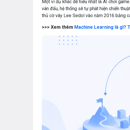
Một ví dụ khác dễ hiểu nhất là AI chơi game.
ván đấu, hệ thống sẽ tự phát hiện chiến thu
thủ cờ vây Lee Sedol vào năm 2016 bằng cá
>>> Xem thêm
Machine Learning là gì? T