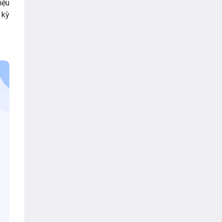
VNPT
iệu
 kỳ