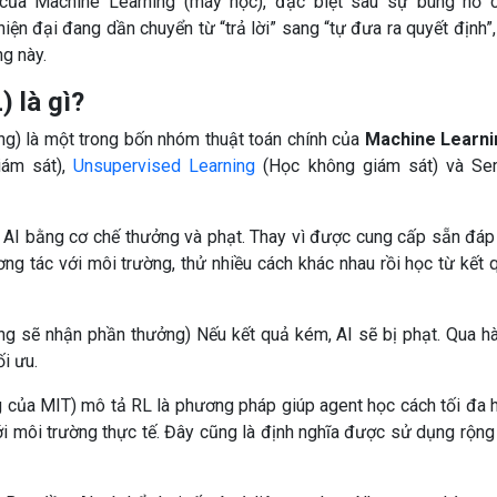
 của Machine Learning (máy học), đặc biệt sau sự bùng nổ 
hiện đại đang dần chuyển từ “trả lời” sang “tự đưa ra quyết định”,
g này.
 là gì?
g) là một trong bốn nhóm thuật toán chính của
Machine Learni
ám sát),
Unsupervised Learning
(Học không giám sát) và Se
AI bằng cơ chế thưởng và phạt. Thay vì được cung cấp sẵn đáp
ng tác với môi trường, thử nhiều cách khác nhau rồi học từ kết 
ống sẽ nhận phần thưởng) Nếu kết quả kém, AI sẽ bị phạt. Qua h
ối ưu.
g của MIT) mô tả RL là phương pháp giúp agent học cách tối đa 
i môi trường thực tế. Đây cũng là định nghĩa được sử dụng rộng 