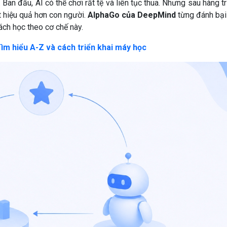
 Ban đầu, AI có thể chơi rất tệ và liên tục thua. Nhưng sau hàng tr
ật hiệu quả hơn con người.
AlphaGo của DeepMind
từng đánh bại
ch học theo cơ chế này.
ìm hiểu A-Z và cách triển khai máy học