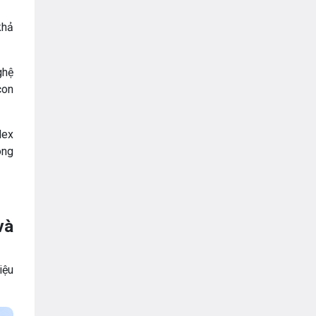
khả
ghệ
con
dex
ong
và
iệu