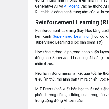
trong những nhánh phát triển nhanh nhất
Generative AI và
AI Agent
. Các hệ thống AI 
RL chính là công nghệ trung tâm của xu hướn
Reinforcement Learning (RL)
Reinforcement Learning (hay Học tăng cườn
bên cạnh
Supervised Learning
(Học có gi
supervised Learning (Học bán giám sát).
Học tăng cường là phương pháp huấn luyện 
đúng như Supervised Learning, AI sẽ tự tươ
nhận được.
Nếu hành động mang lại kết quả tốt, hệ th
triệu lần thử, mô hình dần tìm ra chiến lược t
MIT Press (nhà xuất bản học thuật nổi tiến
phần thưởng dài hạn thông qua tương tác vớ
trong cộng đồng AI toàn cầu.