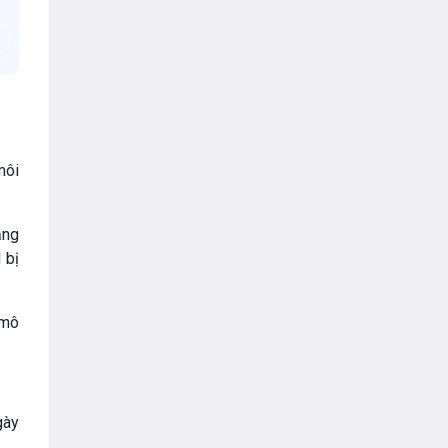
môi
ăng
 bị
 mô
gày