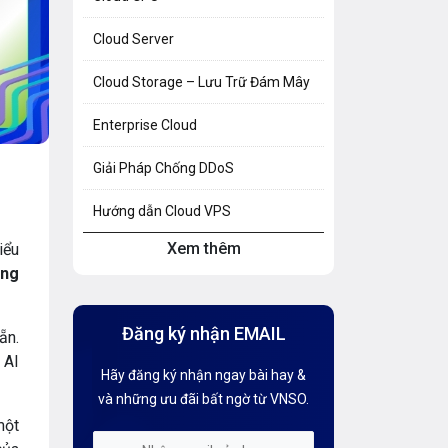
Cloud Server
Cloud Storage – Lưu Trữ Đám Mây
Enterprise Cloud
Giải Pháp Chống DDoS
Hướng dẫn Cloud VPS
Xem thêm
iểu
Hướng dẫn Hosting
ing
Hướng Dẫn Mail G Suite
Đăng ký nhận EMAIL
ẵn.
Hướng dẫn Tên miền
 AI
Hãy đăng ký nhận ngay bài hay &
Kiến thức AI
và những ưu đãi bất ngờ từ VNSO.
một
Kiến Thức CDN & Cloud Security