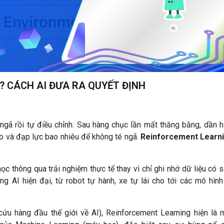
? CÁCH AI ĐƯA RA QUYẾT ĐỊNH
ngã rồi tự điều chỉnh. Sau hàng chục lần mất thăng bằng, dần h
sao và đạp lực bao nhiêu để không té ngã.
Reinforcement Learn
học thông qua trải nghiệm thực tế thay vì chỉ ghi nhớ dữ liệu có s
g AI hiện đại, từ robot tự hành, xe tự lái cho tới các mô hình
cứu hàng đầu thế giới về AI), Reinforcement Learning hiện là 