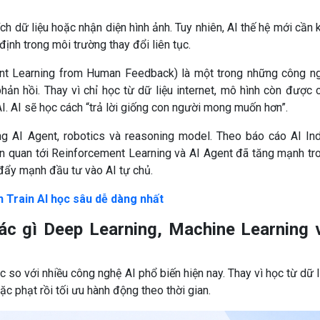
ích dữ liệu hoặc nhận diện hình ảnh. Tuy nhiên, AI thế hệ mới cần 
định trong môi trường thay đổi liên tục.
t Learning from Human Feedback) là một trong những công n
phản hồi. Thay vì chỉ học từ dữ liệu internet, mô hình còn được 
 AI. AI sẽ học cách “trả lời giống con người mong muốn hơn”.
g AI Agent, robotics và reasoning model. Theo báo cáo AI In
ên quan tới Reinforcement Learning và AI Agent đã tăng mạnh tr
đẩy mạnh đầu tư vào AI tự chủ.
 Train AI học sâu dễ dàng nhất
ác gì Deep Learning, Machine Learning 
 so với nhiều công nghệ AI phổ biến hiện nay. Thay vì học từ dữ l
c phạt rồi tối ưu hành động theo thời gian.