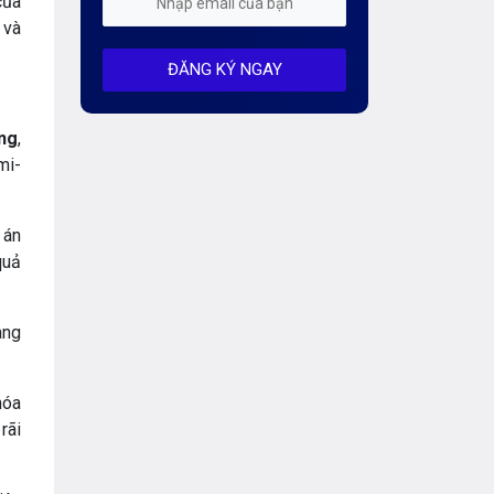
của
Mỗi tuần 01 Server
 và
ĐĂNG KÝ NGAY
Server AI
Server Dedicated (Máy chủ riêng)
ng
,
mi-
Server GPU
Server Windows
 án
Storage
quả
Thông báo
àng
Thông tin chung
hóa
Thuê Chỗ Đặt Server
rãi
Tin tức