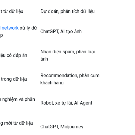
t từ dữ liệu
Dự đoán, phân tích dữ liệu
l network
xử lý dữ
ChatGPT, AI tạo ảnh
ạp
Nhận diện spam, phân loại
iệu có đáp án
ảnh
Recommendation, phân cụm
trong dữ liệu
khách hàng
ử nghiệm và phần
Robot, xe tự lái, AI Agent
g mới từ dữ liệu
ChatGPT, Midjourney