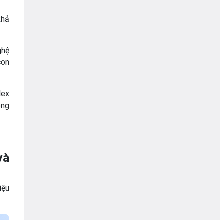
khả
ghệ
con
dex
ong
và
iệu