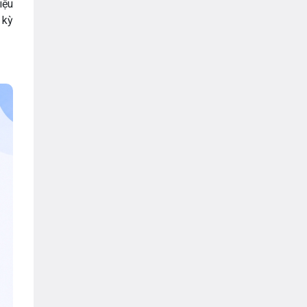
VNPT
iệu
 kỳ