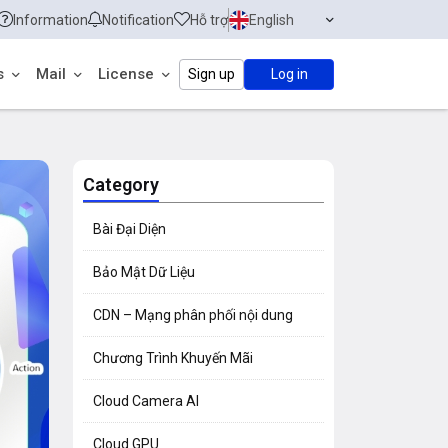
Information
Notification
Hỗ trợ
English
s
Mail
License
Sign up
Log in
Category
Bài Đại Diện
Bảo Mật Dữ Liệu
CDN – Mạng phân phối nội dung
Chương Trình Khuyến Mãi
Cloud Camera AI
Cloud GPU