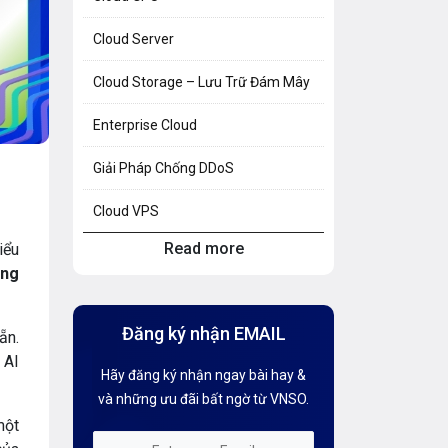
Cloud Server
Cloud Storage – Lưu Trữ Đám Mây
Enterprise Cloud
Giải Pháp Chống DDoS
Cloud VPS
Read more
iểu
Hosting Knowledge
ing
Hướng Dẫn Mail G Suite
Đăng ký nhận EMAIL
ẵn.
Hướng dẫn Tên miền
 AI
Hãy đăng ký nhận ngay bài hay &
Kiến thức AI
và những ưu đãi bất ngờ từ VNSO.
một
Kiến Thức CDN & Cloud Security