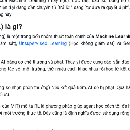
 của Machine Learning (máy học), đặc biệt sau sự bùng nổ 
hiện đại đang dần chuyển từ “trả lời” sang “tự đưa ra quyết định”,
g này.
 là gì?
g) là một trong bốn nhóm thuật toán chính của
Machine Learni
ám sát),
Unsupervised Learning
(Học không giám sát) và Se
AI bằng cơ chế thưởng và phạt. Thay vì được cung cấp sẵn đáp
ng tác với môi trường, thử nhiều cách khác nhau rồi học từ kết 
ống sẽ nhận phần thưởng) Nếu kết quả kém, AI sẽ bị phạt. Qua h
ối ưu.
g của MIT) mô tả RL là phương pháp giúp agent học cách tối đa 
i môi trường thực tế. Đây cũng là định nghĩa được sử dụng rộng 