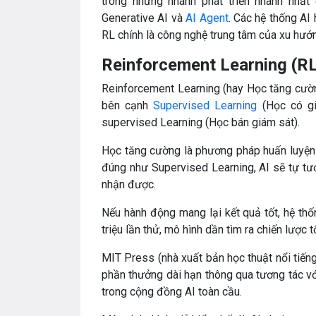
trong những nhánh phát triển nhanh nhất
Generative AI và
AI Agent
. Các hệ thống AI 
RL chính là công nghệ trung tâm của xu hướn
Reinforcement Learning (RL)
Reinforcement Learning (hay Học tăng cườn
bên cạnh
Supervised Learning
(Học có gi
supervised Learning (Học bán giám sát).
Học tăng cường là phương pháp huấn luyện 
đúng như Supervised Learning, AI sẽ tự tươ
nhận được.
Nếu hành động mang lại kết quả tốt, hệ th
triệu lần thử, mô hình dần tìm ra chiến lược t
MIT Press (nhà xuất bản học thuật nổi tiến
phần thưởng dài hạn thông qua tương tác vớ
trong cộng đồng AI toàn cầu.