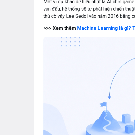
Một ví dụ khác dễ hiểu nhất là AI chơi game.
ván đấu, hệ thống sẽ tự phát hiện chiến thu
thủ cờ vây Lee Sedol vào năm 2016 bằng cá
>>> Xem thêm
Machine Learning là gì? T