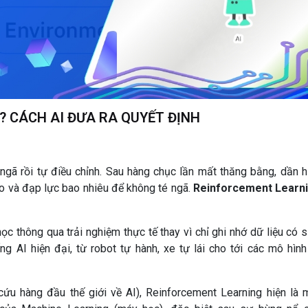
? CÁCH AI ĐƯA RA QUYẾT ĐỊNH
ngã rồi tự điều chỉnh. Sau hàng chục lần mất thăng bằng, dần h
sao và đạp lực bao nhiêu để không té ngã.
Reinforcement Learn
học thông qua trải nghiệm thực tế thay vì chỉ ghi nhớ dữ liệu có s
g AI hiện đại, từ robot tự hành, xe tự lái cho tới các mô hình
cứu hàng đầu thế giới về AI), Reinforcement Learning hiện là 