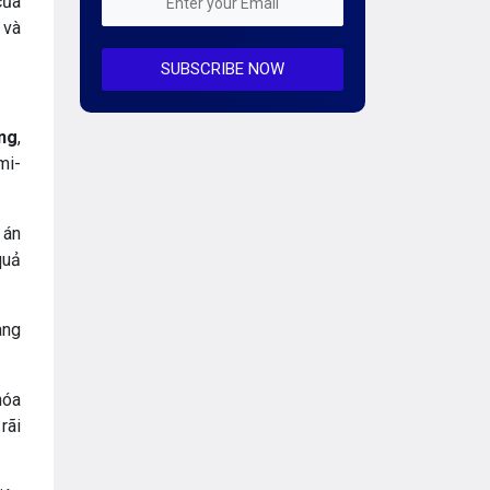
của
Mỗi tuần 01 Server
 và
SUBSCRIBE NOW
Server AI
Server Dedicated (Máy chủ riêng)
ng
,
mi-
Server GPU
Server Windows
 án
Storage
quả
Notification
àng
Thông tin chung
hóa
Thuê Chỗ Đặt Server
rãi
Tin tức