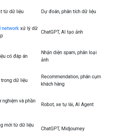
t từ dữ liệu
Dự đoán, phân tích dữ liệu
l network
xử lý dữ
ChatGPT, AI tạo ảnh
ạp
Nhận diện spam, phân loại
iệu có đáp án
ảnh
Recommendation, phân cụm
trong dữ liệu
khách hàng
ử nghiệm và phần
Robot, xe tự lái, AI Agent
g mới từ dữ liệu
ChatGPT, Midjourney