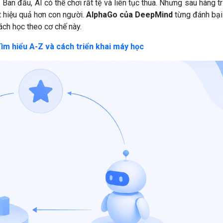
 Ban đầu, AI có thể chơi rất tệ và liên tục thua. Nhưng sau hàng tr
ật hiệu quả hơn con người.
AlphaGo của DeepMind
từng đánh bại
ch học theo cơ chế này.
ìm hiểu A-Z và cách triển khai máy học