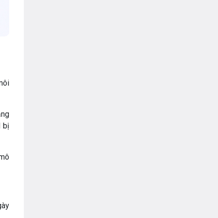
môi
ăng
 bị
 mô
gày