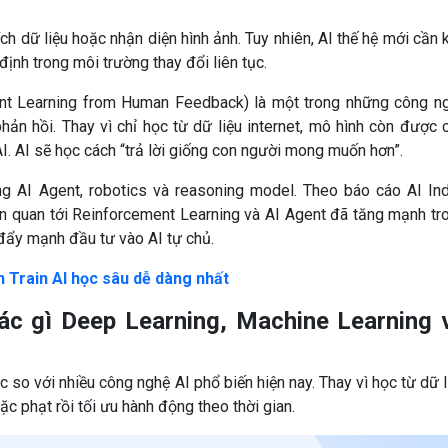
ích dữ liệu hoặc nhận diện hình ảnh. Tuy nhiên, AI thế hệ mới cần 
định trong môi trường thay đổi liên tục.
t Learning from Human Feedback) là một trong những công n
phản hồi. Thay vì chỉ học từ dữ liệu internet, mô hình còn được 
 AI. AI sẽ học cách “trả lời giống con người mong muốn hơn”.
g AI Agent, robotics và reasoning model. Theo báo cáo AI In
ên quan tới Reinforcement Learning và AI Agent đã tăng mạnh tr
đẩy mạnh đầu tư vào AI tự chủ.
 Train AI học sâu dễ dàng nhất
ác gì Deep Learning, Machine Learning 
 so với nhiều công nghệ AI phổ biến hiện nay. Thay vì học từ dữ l
c phạt rồi tối ưu hành động theo thời gian.