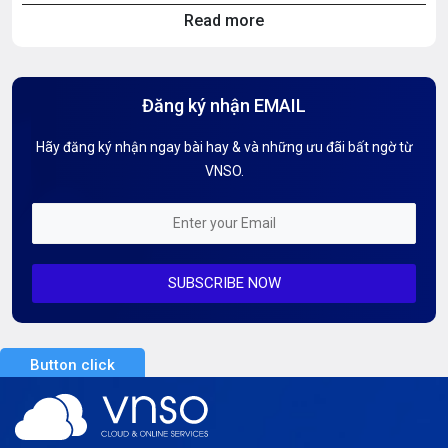
Read more
Hosting Knowledge
Hướng Dẫn Mail G Suite
Đăng ký nhận EMAIL
Hướng dẫn Tên miền
Hãy đăng ký nhận ngay bài hay & và những ưu đãi bất ngờ từ
Kiến thức AI
VNSO.
Kiến Thức CDN & Cloud Security
Mỗi tuần 01 Server
SUBSCRIBE NOW
Server AI
Server Dedicated (Máy chủ riêng)
Button click
Server GPU
Server Windows