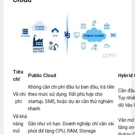
Tiêu
Public Cloud
Hybrid 
chí
Không cần chi phí đầu tư ban đầu, trả tiền
Cần đầu
Về chi
theo mức sử dụng. Rất phù hợp cho
Tuy nhiê
phí
startup, SME, hoặc dự án cần thử nghiệm
dữ liệu 
nhanh.
Về khả
Vẫn mở 
năng
Gần như vô hạn. Doanh nghiệp chỉ cần vài
tầng on
mở
phút để tăng CPU, RAM, Storage.
Public C