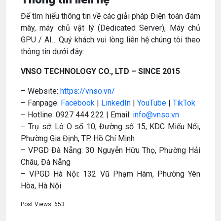
Để tìm hiểu thông tin về các giải pháp Điện toán đám
mây, máy chủ vật lý (Dedicated Server), Máy chủ
GPU / AI… Quý khách vui lòng liên hệ chúng tôi theo
thông tin dưới đây:
VNSO TECHNOLOGY CO., LTD – SINCE 2015
– Website:
https://vnso.vn/
– Fanpage:
Facebook
|
LinkedIn
|
YouTube
|
TikTok
– Hotline: 0927 444 222 | Email:
info@vnso.vn
– Trụ sở: Lô O số 10, Đường số 15, KDC Miếu Nổi,
Phường Gia Định, TP. Hồ Chí Minh
– VPGD Đà Nẵng: 30 Nguyễn Hữu Thọ, Phường Hải
Châu, Đà Nẵng
– VPGD Hà Nội: 132 Vũ Phạm Hàm, Phường Yên
Hòa, Hà Nội
Post Views:
653