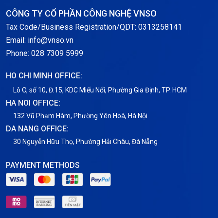
Storage
CÔNG TY CỔ PHẦN CÔNG NGHỆ VNSO
Notification
Tax Code/Business Registration/QDT: 0313258141
Email: info@vnso.vn
Thông tin chung
Phone: 028 7309 5999
Thuê Chỗ Đặt Server
HO CHI MINH OFFICE:
Tin tức
Lô O, số 10, Đ.15, KDC Miếu Nổi, Phường Gia Định, TP. HCM
HA NOI OFFICE:
VNPT
132 Vũ Phạm Hàm, Phường Yên Hoà, Hà Nội
DA NANG OFFICE:
30 Nguyễn Hữu Thọ, Phường Hải Châu, Đà Nẵng
PAYMENT METHODS