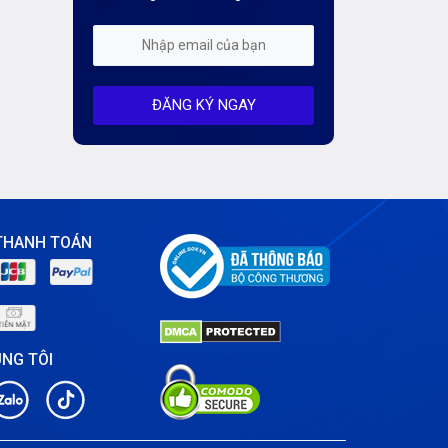
Kiến Thức CDN & Cloud Security
Mỗi tuần 01 Server
ĐĂNG KÝ NGAY
Server AI
Server Dedicated (Máy chủ riêng)
Server GPU
Server Windows
THANH TOÁN
Storage
Thông báo
ÚNG TÔI
Thông tin chung
Thuê Chỗ Đặt Server