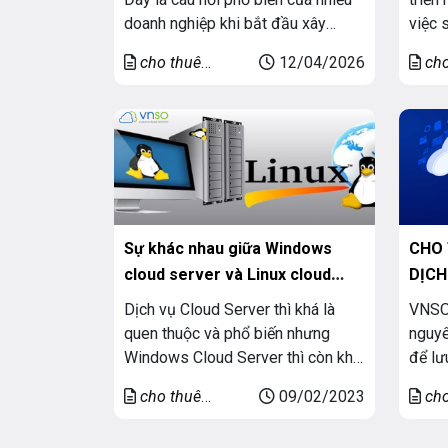
doanh nghiệp khi bắt đầu xây
việc 
dựng hệ thống hạ tầng CNTT.
lượng
cho thuê
12/04/2026
cho
Server Windows (Windows
cầu t
cloud server
cloud
Server) là một hệ điều hành máy
nghiệ
chủ, được thiết kế để quản lý
chúng
mạng, lưu trữ dữ liệu, vận hành
cho t
ứng dụng bảo mật cho […]
Sự khác nhau giữa Windows
CHO 
cloud server và Linux cloud
DỊCH
server
Dịch vụ Cloud Server thì khá là
VNSO 
quen thuộc và phổ biến nhưng
nguyê
Windows Cloud Server thì còn khá
để lư
lạ lẫm với nhiều người. Hôm nay,
chọn 
cho thuê
09/02/2023
cho
Công Nghệ VNSO sẽ giúp bạn hiểu
kích 
cloud server
cloud
rõ tất cả những vấn đề liên quan
hành.