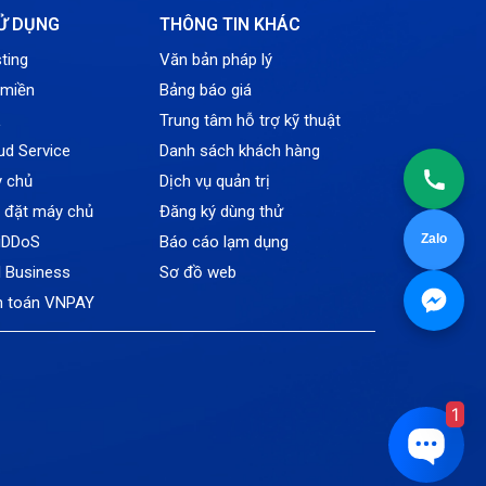
Tin tức
Ử DỤNG
THÔNG TIN KHÁC
VNPT
ting
Văn bản pháp lý
 miền
Bảng báo giá
L
Trung tâm hỗ trợ kỹ thuật
ud Service
Danh sách khách hàng
y chủ
Dịch vụ quản trị
ỗ đặt máy chủ
Đăng ký dùng thử
Zalo
tiDDoS
Báo cáo lạm dụng
l Business
Sơ đồ web
h toán VNPAY
1