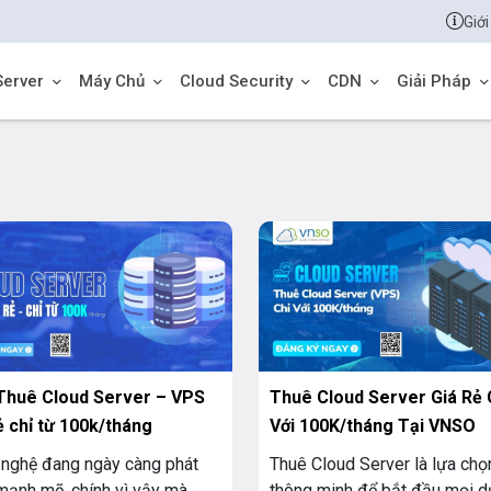
Giới
Server
Máy Chủ
Cloud Security
CDN
Giải Pháp
Thuê Cloud Server – VPS
Thuê Cloud Server Giá Rẻ 
ẻ chỉ từ 100k/tháng
Với 100K/tháng Tại VNSO
nghệ đang ngày càng phát
Thuê Cloud Server là lựa chọ
 mạnh mẽ, chính vì vậy mà
thông minh để bắt đầu mọi d