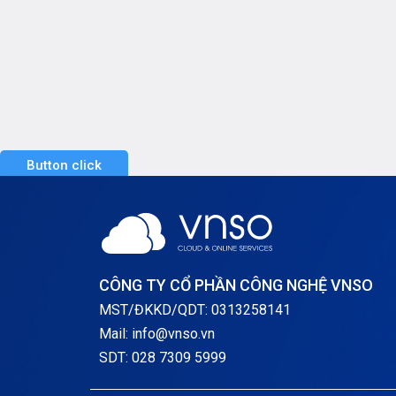
đến Windows Cloud Server nhé!
được
Khái niệm về Windows Cloud
hoặc 
Server Windows Cloud Server là
[…]
Button click
CÔNG TY CỔ PHẦN CÔNG NGHỆ VNSO
MST/ĐKKD/QDT: 0313258141
Mail: info@vnso.vn
SDT: 028 7309 5999