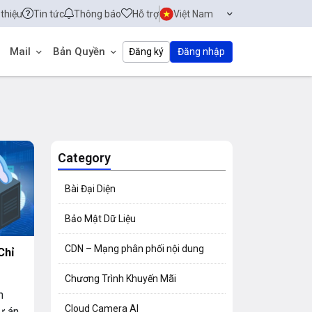
 thiệu
Tin tức
Thông báo
Hỗ trợ
Việt Nam
Mail
Bản Quyền
Đăng ký
Đăng nhập
Category
Bài Đại Diện
Bảo Mật Dữ Liệu
CDN – Mạng phân phối nội dung
Chỉ
Chương Trình Khuyến Mãi
n
Cloud Camera AI
ự án.