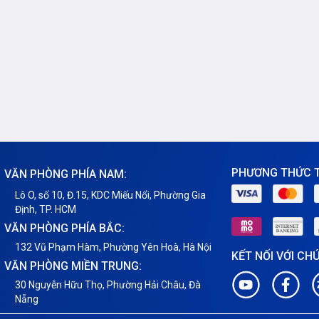
 xây dựng trên Windows
Linux.
PHƯƠNG THỨC 
VĂN PHÒNG PHÍA NAM:
Lô O, số 10, Đ.15, KDC Miếu Nổi, Phường Gia
Định, TP. HCM
VĂN PHÒNG PHÍA BẮC:
132 Vũ Phạm Hàm, Phường Yên Hoà, Hà Nội
KẾT NỐI VỚI CH
VĂN PHÒNG MIỀN TRUNG:
30 Nguyễn Hữu Thọ, Phường Hải Châu, Đà
Nẵng