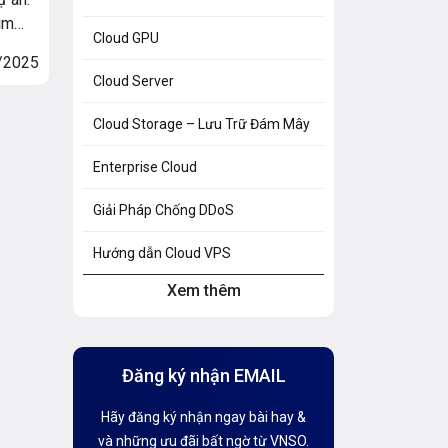
ìm
Cloud GPU
/2025
Cloud Server
hể sở
hàng
Cloud Storage – Lưu Trữ Đám Mây
 Dùng
Enterprise Cloud
Giải Pháp Chống DDoS
Hướng dẫn Cloud VPS
Xem thêm
Hướng dẫn Hosting
Hướng Dẫn Mail G Suite
Đăng ký nhận EMAIL
Hướng dẫn Tên miền
Hãy đăng ký nhận ngay bài hay &
Kiến thức AI
và những ưu đãi bất ngờ từ VNSO.