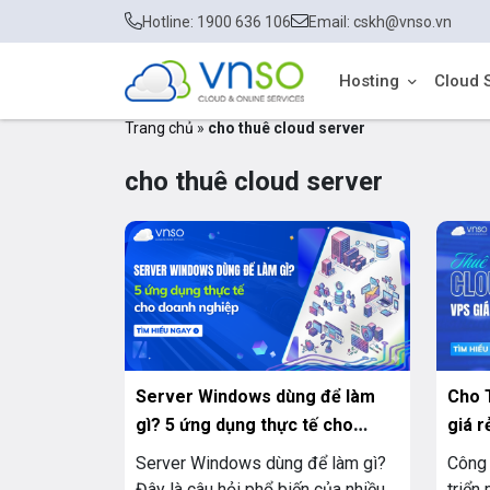
Hotline: 1900 636 106
Email: cskh@vnso.vn
Hosting
Cloud 
Trang chủ
»
cho thuê cloud server
cho thuê cloud server
Server Windows dùng để làm
Cho 
gì? 5 ứng dụng thực tế cho
giá r
doanh nghiệp
Server Windows dùng để làm gì?
Công 
Đây là câu hỏi phổ biến của nhiều
triển