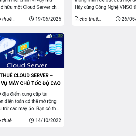
sở hữu một Cloud Server chất
Hãy cùng Công Nghệ VNSO t
 cao với chi phí hợp lý là nhu
hiểu về dịch vụ Cloud Server
 thuê
19/06/2025
cho thuê
26/05
hiết yếu của nhiều doanh
(Cloud VPS) Giá Rẻ, chỉ với
 server
cloud server
p và cá nhân. Tại VNSO,
100.000 VNĐ/tháng bạn có t
 tôi tự hào cung cấp dịch vụ
hữu Máy chủ ảo chất lượng 
huê Cloud Server và thuê […]
đầu Việt Nam vào năm 2025:
thử miễn phí 3 […]
THUÊ CLOUD SERVER –
 VỤ MÁY CHỦ TỐC ĐỘ CAO
địa điểm cung cấp tài
n điện toán có thể mở rộng
u trữ các máy ảo. Bạn có thể
số lõi, dung lượng bộ nhớ,
 thuê
14/10/2022
thước và số lượng đĩa, hệ điều
 server
 Máy chủ đám mây ảo có thể