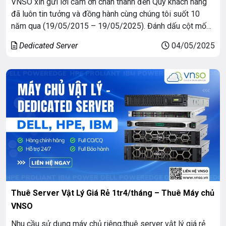
VNSO xin gửi lời cảm ơn chân thành đến Quý khách hàng
đã luôn tin tưởng và đồng hành cùng chúng tôi suốt 10
năm qua (19/05/2015 – 19/05/2025). Đánh dấu cột mốc
đáng nhớ này, chúng tôi trân trọng dành tặng chương trình
Dedicated Server
04/05/2025
khuyến mãi tháng 5 “Đại tiệc sinh nhật 10 Năm VNSO […]
Thuê Server Vật Lý Giá Rẻ 1tr4/tháng – Thuê Máy chủ
VNSO
Nhu cầu sử dụng máy chủ riêng,thuê server vật lý giá rẻ