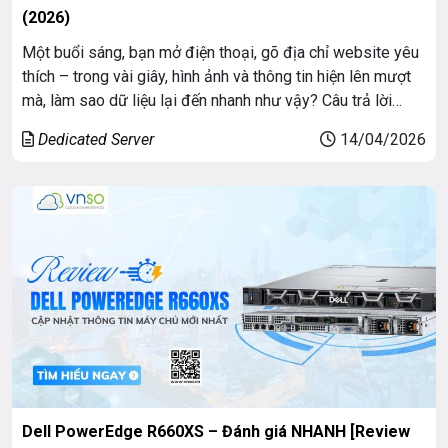
(2026)
Một buổi sáng, bạn mở điện thoại, gõ địa chỉ website yêu
thích – trong vài giây, hình ảnh và thông tin hiện lên mượt
mà, làm sao dữ liệu lại đến nhanh như vậy? Câu trả lời
chính là Hệ thống Server (Máy chủ) vận hành trong các
Dedicated Server
14/04/2026
trung tâm dữ liệu (datacenter) Server […]
Dell PowerEdge R660XS – Đánh giá NHANH [Review