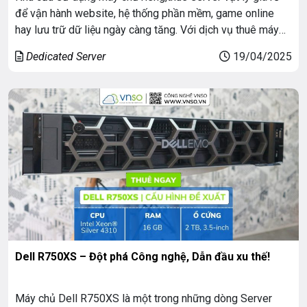
để vận hành website, hệ thống phần mềm, game online
hay lưu trữ dữ liệu ngày càng tăng. Với dịch vụ thuê máy
chủ vật lý tại VNSO, bạn có thể sở hữu một máy chủ mạnh
Dedicated Server
19/04/2025
mẽ, độc lập với chi phí […]
Dell R750XS – Đột phá Công nghệ, Dẫn đầu xu thế!
Máy chủ Dell R750XS là một trong những dòng Server