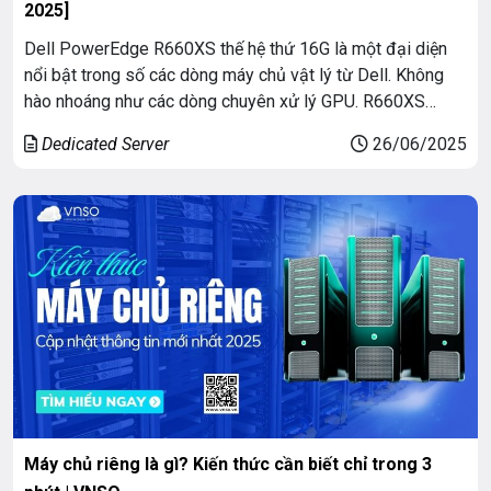
2025]
Dell PowerEdge R660XS thế hệ thứ 16G là một đại diện
nổi bật trong số các dòng máy chủ vật lý từ Dell. Không
hào nhoáng như các dòng chuyên xử lý GPU. R660XS
hướng đến sự cân bằng giữa hiệu năng, mật độ phần cứng
Dedicated Server
26/06/2025
và khả năng triển khai linh hoạt. Hãy cùng […]
Máy chủ riêng là gì? Kiến thức cần biết chỉ trong 3