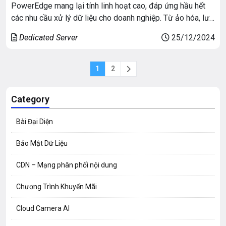
PowerEdge mang lại tính linh hoạt cao, đáp ứng hầu hết
các nhu cầu xử lý dữ liệu cho doanh nghiệp. Từ ảo hóa, lưu
trữ đám mây đến quản lý dữ liệu, Dell R750xs là một nền
Dedicated Server
25/12/2024
tảng linh hoạt có khả năng xử […]
1
2
Category
Bài Đại Diện
Bảo Mật Dữ Liệu
CDN – Mạng phân phối nội dung
Chương Trình Khuyến Mãi
Cloud Camera AI