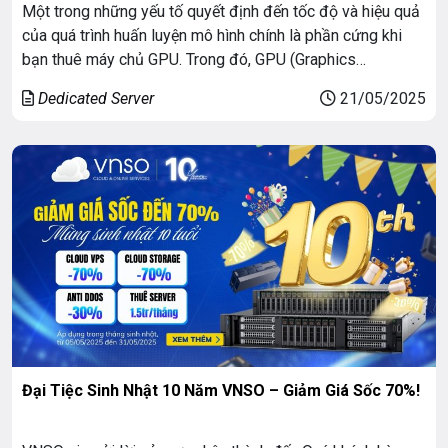
Một trong những yếu tố quyết định đến tốc độ và hiệu quả
của quá trình huấn luyện mô hình chính là phần cứng khi
bạn thuê máy chủ GPU. Trong đó, GPU (Graphics
Processing Unit) đã trở thành lựa chọn gần như mặc định
Dedicated Server
21/05/2025
để huấn luyện các mô hình học sâu, thay vì […]
Đại Tiệc Sinh Nhật 10 Năm VNSO – Giảm Giá Sốc 70%!