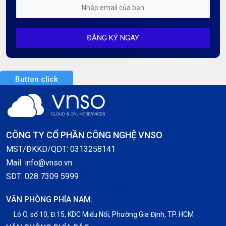
Mỗi tuần 01 Server
ĐĂNG KÝ NGAY
Server AI
Server Dedicated (Máy chủ riêng)
Button click
Server GPU
Server Windows
Storage
CÔNG TY CỔ PHẦN CÔNG NGHỆ VNSO
Thông báo
MST/ĐKKD/QDT: 0313258141
Mail: info@vnso.vn
Thông tin chung
SDT: 028 7309 5999
Thuê Chỗ Đặt Server
VĂN PHÒNG PHÍA NAM:
Tin tức
Lô O, số 10, Đ.15, KDC Miếu Nổi, Phường Gia Định, TP. HCM