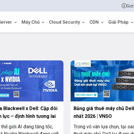
Giới
Server
Máy Chủ
Cloud Security
CDN
Giải Pháp
a Blackwell x Dell: Cặp đôi
Bảng giá thuê máy chủ Dell
 lực – định hình tương lai
nhất 2026 | VNSO
 thế giới AI đang tăng tốc,
Trong vô vàn lựa chọn, tại sa
và Nvidia Blackwell đang viết
thuê máy chủ Dell lại được 