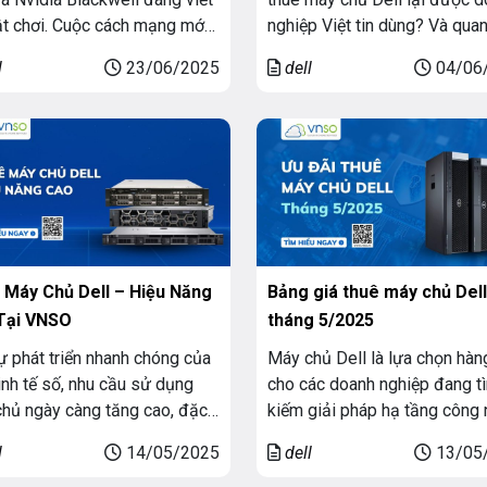
uật chơi. Cuộc cách mạng mới
nghiệp Việt tin dùng? Và qua
diễn ra mang tên “động cơ trí
trọng hơn: năm 2026, giá thu
l
23/06/2025
dell
04/06
hân tạo”. Sự kết hợp giữa máy
chủ Dell tại Việt Nam là bao 
iệu năng cao của Dell và GPU
chọn gói nào là tối ưu? Bài vi
well từ Nvidia là bước nhảy
đưa ra bảng giá cụ thể mà cò
ề công nghệ, mở […]
giúp bạn hiểu […]
 Máy Chủ Dell – Hiệu Năng
Bảng giá thuê máy chủ Dell
Tại VNSO
tháng 5/2025
ự phát triển nhanh chóng của
Máy chủ Dell là lựa chọn hàn
inh tế số, nhu cầu sử dụng
cho các doanh nghiệp đang t
hủ ngày càng tăng cao, đặc
kiếm giải pháp hạ tầng công
với các doanh nghiệp vận hành
ổn định, hiệu năng cao và có
l
14/05/2025
dell
13/05
ống phần mềm, website, lưu
năng mở rộng linh hoạt. Nhằ