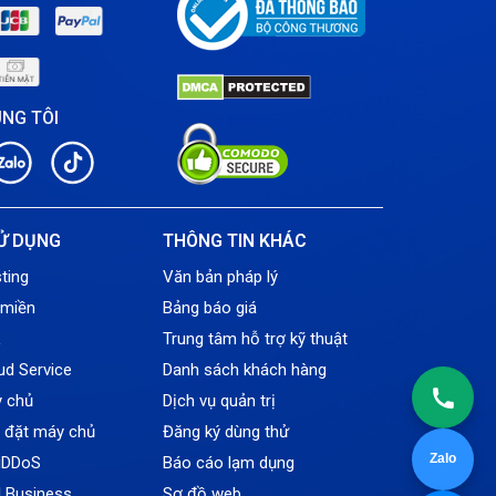
Tin tức
VNPT
ÚNG TÔI
Ử DỤNG
THÔNG TIN KHÁC
ting
Văn bản pháp lý
 miền
Bảng báo giá
L
Trung tâm hỗ trợ kỹ thuật
ud Service
Danh sách khách hàng
y chủ
Dịch vụ quản trị
ỗ đặt máy chủ
Đăng ký dùng thử
Zalo
tiDDoS
Báo cáo lạm dụng
l Business
Sơ đồ web