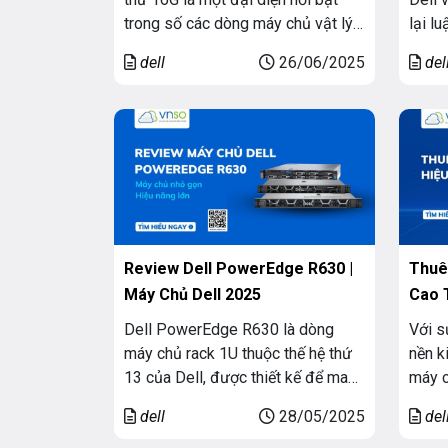
trong số các dòng máy chủ vật lý
lại l
từ Dell. Không hào nhoáng như các
đang 
dell
26/06/2025
del
dòng chuyên xử lý GPU. R660XS
tuệ n
hướng đến sự cân bằng giữa hiệu
chủ h
năng, mật độ phần cứng và khả
Black
năng triển khai linh hoạt. Hãy cùng
vọt v
[…]
Review Dell PowerEdge R630 |
Thuê
Máy Chủ Dell 2025
Cao 
Dell PowerEdge R630 là dòng
Với s
máy chủ rack 1U thuộc thế hệ thứ
nền k
13 của Dell, được thiết kế để mang
máy c
lại hiệu năng vượt trội trong một
biệt 
dell
28/05/2025
del
không gian nhỏ gọn. Với khả năng
hệ th