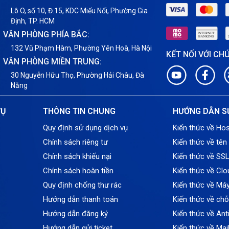
Lô O, số 10, Đ.15, KDC Miếu Nổi, Phường Gia
Định, TP. HCM
VĂN PHÒNG PHÍA BẮC:
132 Vũ Phạm Hàm, Phường Yên Hoà, Hà Nội
KẾT NỐI VỚI CH
VĂN PHÒNG MIỀN TRUNG:
30 Nguyễn Hữu Thọ, Phường Hải Châu, Đà
Nẵng
VỤ
THÔNG TIN CHUNG
HƯỚNG DẪN S
Quy định sử dụng dịch vụ
Kiến thức về Hos
Chính sách riêng tư
Kiến thức về tên
Chính sách khiếu nại
Kiến thức về SS
Chính sách hoàn tiền
Kiến thức về Clo
Quy định chống thư rác
Kiến thức về Má
Hướng dẫn thanh toán
Kiến thức về ch
Hướng dẫn đăng ký
Kiến thức về An
Hướng dẫn gửi ticket
Kiến thức về Mai