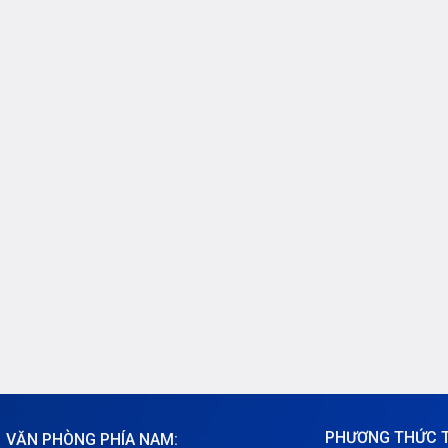
ữ liệu lớn hoặc phát triển các
trợ khách hàng tiết kiệm chi p
ụng. Thuê máy chủ Dell là
đầu tư, VNSO triển khai chư
ựa chọn thông minh […]
trình ưu đãi cực kỳ hấp […]
PHƯƠNG THỨC 
VĂN PHÒNG PHÍA NAM: