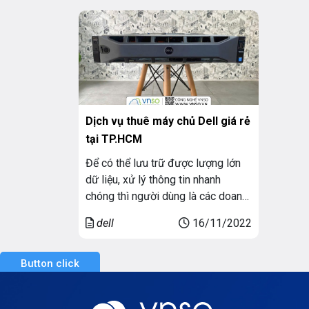
hỗ trợ tới 2 CPU Intel Xeon, bộ nhớ
trữ d
RAM lên đến 1.5TB cùng nhiều tính
ứng d
năng quản lý từ […]
một l
Dịch vụ thuê máy chủ Dell giá rẻ
tại TP.HCM
Để có thể lưu trữ được lượng lớn
dữ liệu, xử lý thông tin nhanh
chóng thì người dùng là các doanh
nghiệp, công ty lựa chọn máy chủ
dell
16/11/2022
ảo làm giải pháp thông minh của
mình. Tuy nhiên, chi phí đầu tư và
bảo trì, bảo dưỡng những chiếc
Button click
máy chủ lại khá tốn […]