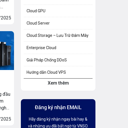
n
Cloud GPU
ê máy
/2025
nhiêu,
Cloud Server
ết
n
Cloud Storage – Lưu Trữ Đám Mây
Enterprise Cloud
Giải Pháp Chống DDoS
Hướng dẫn Cloud VPS
Xem thêm
Hướng dẫn Hosting
g đầu
Hướng Dẫn Mail G Suite
ìm
Đăng ký nhận EMAIL
 nghệ
Hướng dẫn Tên miền
 khả
/2025
Hãy đăng ký nhận ngay bài hay &
m hỗ
Kiến thức AI
và những ưu đãi bất ngờ từ VNSO.