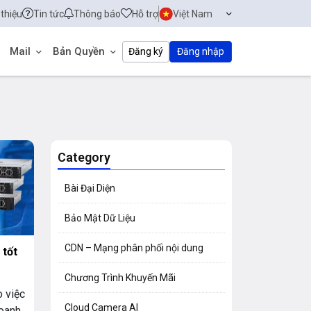
 thiệu
Tin tức
Thông báo
Hỗ trợ
Việt Nam
Mail
Bản Quyền
Đăng ký
Đăng nhập
Category
Bài Đại Diện
Bảo Mật Dữ Liệu
CDN – Mạng phân phối nội dung
 tốt
Chương Trình Khuyến Mãi
o việc
Cloud Camera AI
doanh