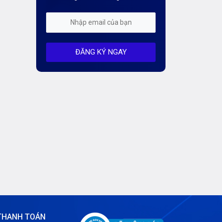
hí
Kiến Thức CDN & Cloud Security
ơng
Mỗi tuần 01 Server
ĐĂNG KÝ NGAY
Server AI
Server Dedicated (Máy chủ riêng)
Server GPU
Server Windows
Storage
Thông báo
Thông tin chung
Thuê Chỗ Đặt Server
THANH TOÁN