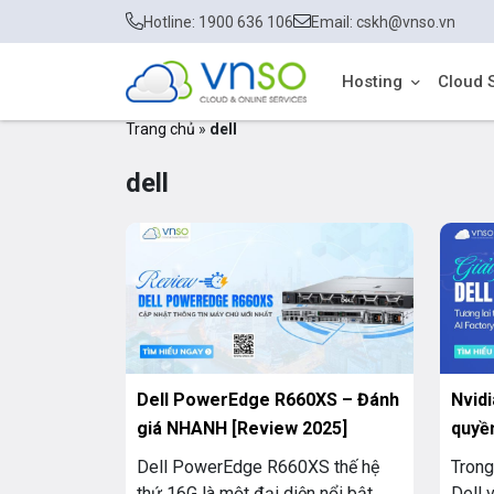
Hotline: 1900 636 106
Email: cskh@vnso.vn
Hosting
Cloud 
Trang chủ
»
dell
dell
Dell PowerEdge R660XS – Đánh
Nvidi
giá NHANH [Review 2025]
quyền
Dell PowerEdge R660XS thế hệ
Trong
thứ 16G là một đại diện nổi bật
Dell 