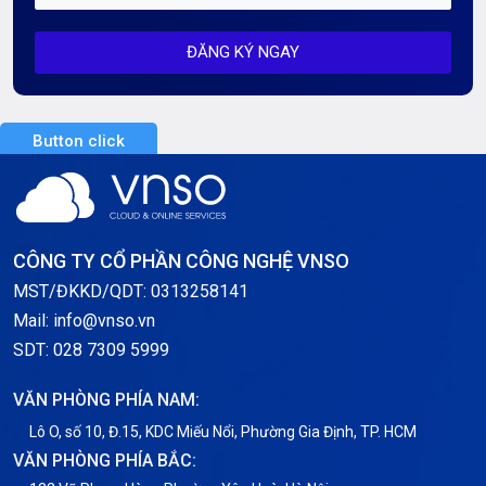
Mỗi tuần 01 Server
ĐĂNG KÝ NGAY
Server AI
Server Dedicated (Máy chủ riêng)
Button click
Server GPU
Server Windows
Storage
CÔNG TY CỔ PHẦN CÔNG NGHỆ VNSO
Thông báo
MST/ĐKKD/QDT: 0313258141
Mail: info@vnso.vn
Thông tin chung
SDT: 028 7309 5999
Thuê Chỗ Đặt Server
VĂN PHÒNG PHÍA NAM:
Tin tức
Lô O, số 10, Đ.15, KDC Miếu Nổi, Phường Gia Định, TP. HCM
VĂN PHÒNG PHÍA BẮC:
VNPT