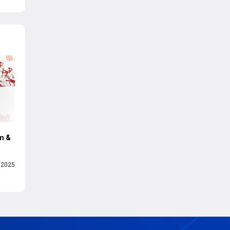
am &
/2025