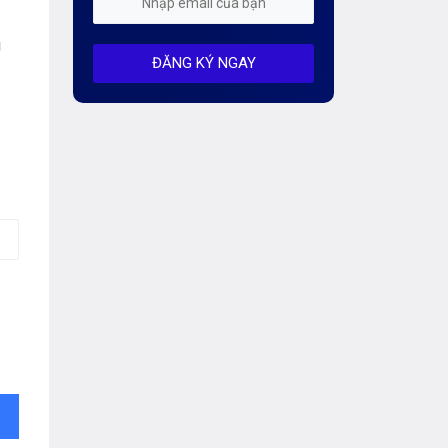
Mỗi tuần 01 Server
i
ĐĂNG KÝ NGAY
Server AI
Server Dedicated (Máy chủ riêng)
Server GPU
Server Windows
Storage
Thông báo
Thông tin chung
Thuê Chỗ Đặt Server
Tin tức