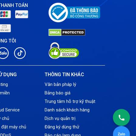
THANH TOÁN
ÚNG TÔI
Ử DỤNG
THÔNG TIN KHÁC
ting
Văn bản pháp lý
 miền
Bảng báo giá
L
Trung tâm hỗ trợ kỹ thuật
ud Service
Danh sách khách hàng
y chủ
Dịch vụ quản trị
ỗ đặt máy chủ
Đăng ký dùng thử
Zalo
tiDDoS
Báo cáo lạm dụng