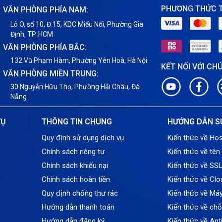
PHƯƠNG THỨC 
VĂN PHÒNG PHÍA NAM:
Lô O, số 10, Đ.15, KDC Miếu Nổi, Phường Gia
Định, TP. HCM
VĂN PHÒNG PHÍA BẮC:
132 Vũ Phạm Hàm, Phường Yên Hoà, Hà Nội
KẾT NỐI VỚI CH
VĂN PHÒNG MIỀN TRUNG:
30 Nguyễn Hữu Thọ, Phường Hải Châu, Đà
Nẵng
VỤ
THÔNG TIN CHUNG
HƯỚNG DẪN S
Quy định sử dụng dịch vụ
Kiến thức về Hos
Chính sách riêng tư
Kiến thức về tên
Chính sách khiếu nại
Kiến thức về SS
Chính sách hoàn tiền
Kiến thức về Clo
Quy định chống thư rác
Kiến thức về Má
Hướng dẫn thanh toán
Kiến thức về ch
Hướng dẫn đăng ký
Kiến thức về An