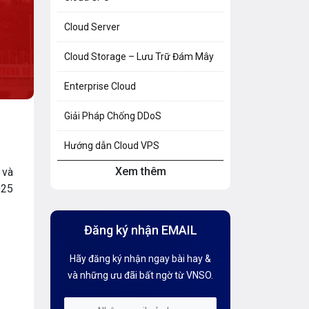
Cloud Server
Cloud Storage – Lưu Trữ Đám Mây
Enterprise Cloud
Giải Pháp Chống DDoS
Hướng dẫn Cloud VPS
Xem thêm
 và
Hướng dẫn Hosting
025
Hướng Dẫn Mail G Suite
Đăng ký nhận EMAIL
Hướng dẫn Tên miền
Hãy đăng ký nhận ngay bài hay &
Kiến thức AI
và những ưu đãi bất ngờ từ VNSO.
Kiến Thức CDN & Cloud Security