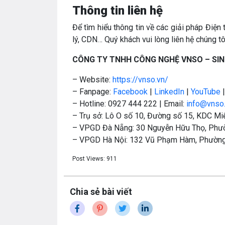
Thông tin liên hệ
Để tìm hiểu thông tin về các giải pháp Điệ
lý, CDN… Quý khách vui lòng liên hệ chúng tô
CÔNG TY TNHH CÔNG NGHỆ VNSO – SIN
– Website:
https://vnso.vn/
– Fanpage:
Facebook
|
LinkedIn
|
YouTube
– Hotline: 0927 444 222 | Email:
info@vnso
– Trụ sở: Lô O số 10, Đường số 15, KDC Miế
– VPGD Đà Nẵng: 30 Nguyễn Hữu Thọ, Phườ
– VPGD Hà Nội: 132 Vũ Phạm Hàm, Phường
Post Views:
911
Chia sẻ bài viết