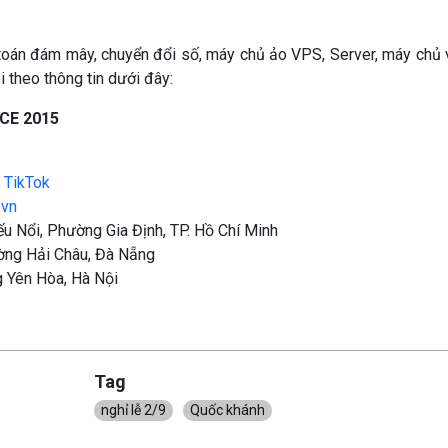
n toán đám mây, chuyển đổi số, máy chủ ảo VPS, Server, máy chủ 
i theo thông tin dưới đây:
CE 2015
|
TikTok
.vn
u Nổi, Phường Gia Định, TP. Hồ Chí Minh
ng Hải Châu, Đà Nẵng
 Yên Hòa, Hà Nội
Tag
nghỉ lễ 2/9
Quốc khánh