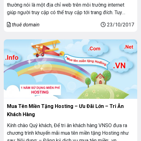
thường nói là một địa chỉ web trên môi trường internet
giúp người truy cập có thể truy cập tới trang đích. Tuy
nhiên có một điều không phải ai cũng để ý tới đó là sự
thuê domain
23/10/2017
khác biệt giữa tiên miền có […]
Mua Tên Miền Tặng Hosting – Ưu Đãi Lớn – Tri Ân
Khách Hàng
Kính chào Quý khách, Để tri ân khách hàng VNSO đưa ra
chương trình khuyến mãi mua tên miền tặng Hosting như
sau: Nội dung: – Đăng ký dịch vụ mua tên miền: .vn,