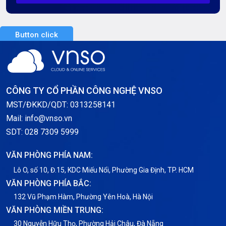
Server Dedicated (Máy chủ riêng)
Button click
Server GPU
Server Windows
Storage
CÔNG TY CỔ PHẦN CÔNG NGHỆ VNSO
Thông báo
MST/ĐKKD/QDT: 0313258141
Mail: info@vnso.vn
Thông tin chung
SDT: 028 7309 5999
Thuê Chỗ Đặt Server
VĂN PHÒNG PHÍA NAM:
Tin tức
Lô O, số 10, Đ.15, KDC Miếu Nổi, Phường Gia Định, TP. HCM
VĂN PHÒNG PHÍA BẮC:
VNPT
132 Vũ Phạm Hàm, Phường Yên Hoà, Hà Nội
VĂN PHÒNG MIỀN TRUNG:
30 Nguyễn Hữu Thọ, Phường Hải Châu, Đà Nẵng