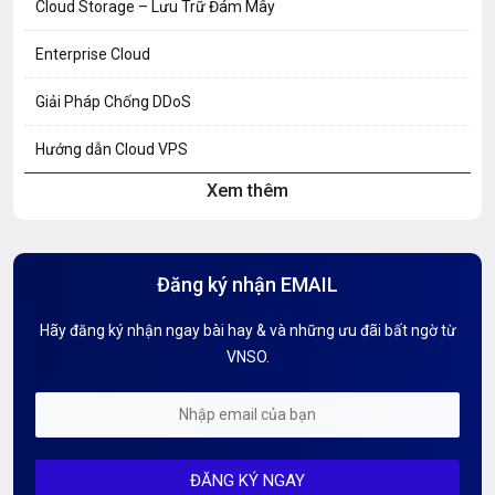
Cloud Storage – Lưu Trữ Đám Mây
Enterprise Cloud
Giải Pháp Chống DDoS
Hướng dẫn Cloud VPS
Xem thêm
Hướng dẫn Hosting
Hướng Dẫn Mail G Suite
Đăng ký nhận EMAIL
Hướng dẫn Tên miền
Hãy đăng ký nhận ngay bài hay & và những ưu đãi bất ngờ từ
Kiến thức AI
VNSO.
Kiến Thức CDN & Cloud Security
Mỗi tuần 01 Server
ĐĂNG KÝ NGAY
Server AI