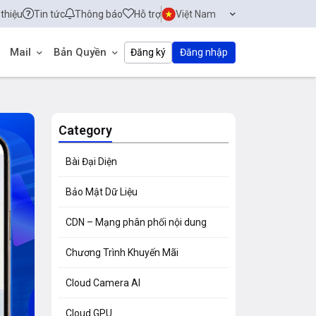
 thiệu
Tin tức
Thông báo
Hỗ trợ
Việt Nam
Mail
Bản Quyền
Đăng ký
Đăng nhập
Category
Bài Đại Diện
Bảo Mật Dữ Liệu
CDN – Mạng phân phối nội dung
Chương Trình Khuyến Mãi
Cloud Camera AI
Cloud GPU