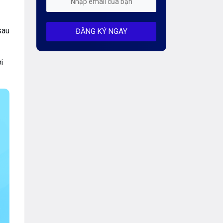
Mỗi tuần 01 Server
sau
ĐĂNG KÝ NGAY
Server AI
Server Dedicated (Máy chủ riêng)
i
Server GPU
Server Windows
Storage
Thông báo
Thông tin chung
Thuê Chỗ Đặt Server
Tin tức