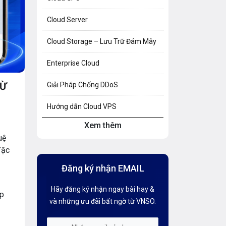
Cloud Server
Cloud Storage – Lưu Trữ Đám Mây
Enterprise Cloud
TỪ
Giải Pháp Chống DDoS
Hướng dẫn Cloud VPS
Xem thêm
Hướng dẫn Hosting
uệ
đặc
Hướng Dẫn Mail G Suite
Đăng ký nhận EMAIL
Hướng dẫn Tên miền
Hãy đăng ký nhận ngay bài hay &
Kiến thức AI
ệp
và những ưu đãi bất ngờ từ VNSO.
Kiến Thức CDN & Cloud Security