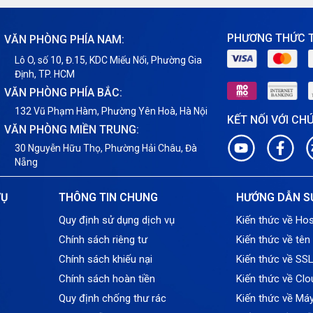
PHƯƠNG THỨC 
VĂN PHÒNG PHÍA NAM:
Lô O, số 10, Đ.15, KDC Miếu Nổi, Phường Gia
Định, TP. HCM
VĂN PHÒNG PHÍA BẮC:
132 Vũ Phạm Hàm, Phường Yên Hoà, Hà Nội
KẾT NỐI VỚI CH
VĂN PHÒNG MIỀN TRUNG:
30 Nguyễn Hữu Thọ, Phường Hải Châu, Đà
Nẵng
VỤ
THÔNG TIN CHUNG
HƯỚNG DẪN S
Quy định sử dụng dịch vụ
Kiến thức về Hos
Chính sách riêng tư
Kiến thức về tên
Chính sách khiếu nại
Kiến thức về SS
Chính sách hoàn tiền
Kiến thức về Clo
Quy định chống thư rác
Kiến thức về Má