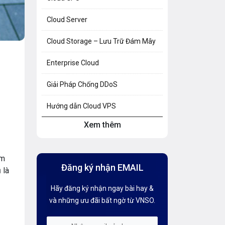
Cloud Server
Cloud Storage – Lưu Trữ Đám Mây
Enterprise Cloud
Giải Pháp Chống DDoS
Hướng dẫn Cloud VPS
Xem thêm
Hướng dẫn Hosting
Hướng Dẫn Mail G Suite
ảm
Đăng ký nhận EMAIL
 là
Hướng dẫn Tên miền
Hãy đăng ký nhận ngay bài hay &
Kiến thức AI
và những ưu đãi bất ngờ từ VNSO.
Kiến Thức CDN & Cloud Security