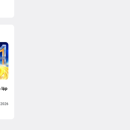
VNPT
 lập
/2026