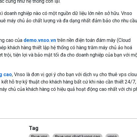
ác cũng như hệ thống còn lại.
kì doanh nghiệp nào có một nguồn dữ liệu lớn nên sở hữu. Vnso
huê máy chủ ảo chất lượng và đa dạng nhất đảm bảo cho nhu cầ
ng cao của
demo.vnso.vn
trên nền điện toán đám mây (Cloud
phép khách hàng thiết lập hệ thống có hàng trăm máy chủ ảo hoá
t trội, tiện lợi và bảo mật tối đa cho doanh nghiệp của bạn với m
g cao
, Vnso là đơn vị gợi ý cho bạn với dịch vụ cho thuê vps clo
m kết hỗ trợ kỹ thuật cho khách hàng bất cứ khi nào cần thiết 24/7,
y chủ của khách hàng có hiệu quả hoạt động cao nhất với chi p
Tag
thue vps
thue vps chat luong cao
vnso