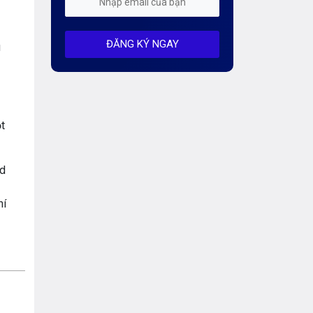
Mỗi tuần 01 Server
ĐĂNG KÝ NGAY
Server AI
u
Server Dedicated (Máy chủ riêng)
Server GPU
ột
Server Windows
Storage
ud
Thông báo
hí
Thông tin chung
Thuê Chỗ Đặt Server
Tin tức