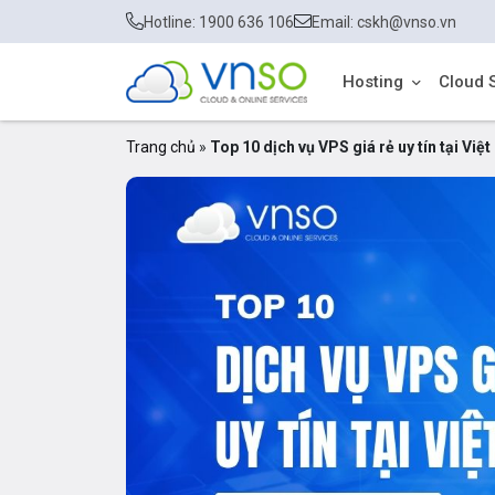
Hotline: 1900 636 106
Email: cskh@vnso.vn
Hosting
Cloud 
Trang chủ
»
Top 10 dịch vụ VPS giá rẻ uy tín tại Vi