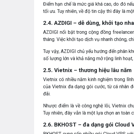
Điểm hạn chế là mức giá khá cao, do đó nếu
tối ưu. Tuy nhiên, về độ tin cậy thì đây là 
2.4. AZDIGI – dễ dùng, khởi tạo nh
AZDIGI nổi bật trong cộng đồng freelancer
tháng. Việc khởi tạo dịch vụ nhanh chóng, chỉ 
Tuy vậy, AZDIGI chủ yếu hướng đến phân kh
số lượng lớn và khả năng mở rộng linh hoạt,
2.5. Vietnix – thương hiệu lâu năm
Vietnix có nhiều năm kinh nghiệm trong lĩn
của Vietnix đa dạng gói cước, từ cá nhân đ
đãi.
Nhược điểm là về công nghệ lõi, Vietnix ch
Tuy nhiên, đây vẫn là một lựa chọn an toàn c
2.6. BKHOST – đa dạng gói Cloud 
BKHOST cung cấp nhiều gói Cloud VPS với m