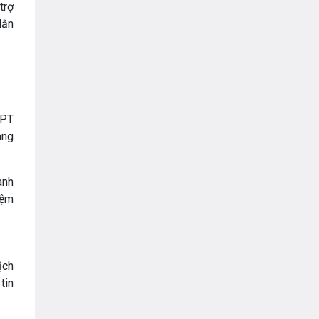
trợ
lẫn
FPT
ang
anh
iệm
ịch
tin