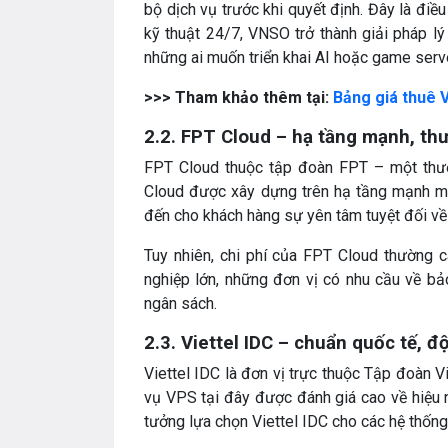
bộ dịch vụ trước khi quyết định. Đây là điề
kỹ thuật 24/7, VNSO trở thành giải pháp l
những ai muốn triển khai AI hoặc game serve
>>> Tham khảo thêm tại:
Bảng giá thuê 
2.2. FPT Cloud – hạ tầng mạnh, th
FPT Cloud thuộc tập đoàn FPT – một thươ
Cloud được xây dựng trên hạ tầng mạnh mẽ
đến cho khách hàng sự yên tâm tuyệt đối về
Tuy nhiên, chi phí của FPT Cloud thường 
nghiệp lớn, những đơn vị có nhu cầu về bả
ngân sách.
2.3. Viettel IDC – chuẩn quốc tế, độ
Viettel IDC là đơn vị trực thuộc Tập đoàn Vi
vụ VPS tại đây được đánh giá cao về hiệu n
tưởng lựa chọn Viettel IDC cho các hệ thống