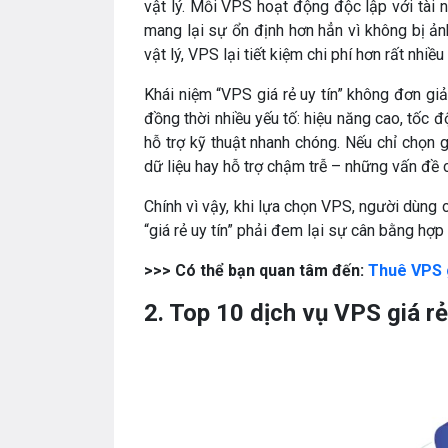
vật lý. Mỗi VPS hoạt động độc lập với tài 
mang lại sự ổn định hơn hẳn vì không bị ả
vật lý, VPS lại tiết kiệm chi phí hơn rất n
Khái niệm “VPS giá rẻ uy tín” không đơn giả
đồng thời nhiều yếu tố: hiệu năng cao, tốc đ
hỗ trợ kỹ thuật nhanh chóng. Nếu chỉ chọn 
dữ liệu hay hỗ trợ chậm trễ – những vấn đề c
Chính vì vậy, khi lựa chọn VPS, người dùng
“giá rẻ uy tín” phải đem lại sự cân bằng hợp 
>>> Có thể bạn quan tâm đến:
Thuê VPS 
2. Top 10 dịch vụ VPS giá rẻ