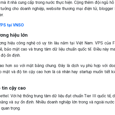
u mà ít nhà cung cấp trong nước thực hiện. Cộng thêm đội ngũ hỗ 
ý tưởng cho doanh nghiệp, website thương mại điện tử, blogger 
r.
VPS tại VNSO
ương hiệu lớn
ng hiệu công nghệ có uy tín lâu năm tại Việt Nam. VPS của 
, bảo mật cao và trung tâm dữ liệu chuẩn quốc tế. Điều này m
 độ ổn định.
cao hơn so với mặt bằng chung. Đây là dịch vụ phù hợp với do
o mật và độ tin cậy cao hơn là cá nhân hay startup muốn tiết k
 tin cậy cao
ettel. Với hệ thống trung tâm dữ liệu đạt chuẩn Tier III quốc tế, d
ăng và sự ổn định. Nhiều doanh nghiệp lớn trong và ngoài nước 
 quan trọng.