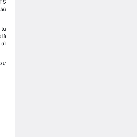
VNPT
VPS
chủ
 tụ
 là
mất
 sự