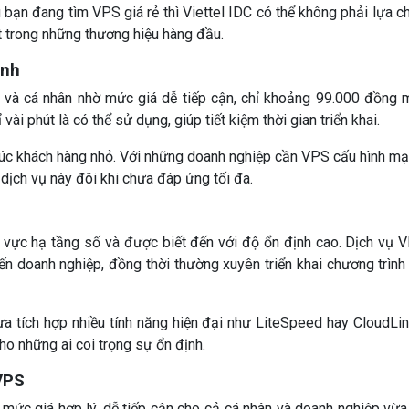
 bạn đang tìm VPS giá rẻ thì Viettel IDC có thể không phải lựa c
một trong những thương hiệu hàng đầu.
anh
 và cá nhân nhờ mức giá dễ tiếp cận, chỉ khoảng 99.000 đồng 
vài phút là có thể sử dụng, giúp tiết kiệm thời gian triển khai.
úc khách hàng nhỏ. Với những doanh nghiệp cần VPS cấu hình mạ
 dịch vụ này đôi khi chưa đáp ứng tối đa.
h vực hạ tầng số và được biết đến với độ ổn định cao. Dịch vụ 
ến doanh nghiệp, đồng thời thường xuyên triển khai chương trình
ưa tích hợp nhiều tính năng hiện đại như LiteSpeed hay CloudLin
ho những ai coi trọng sự ổn định.
VPS
ức giá hợp lý, dễ tiếp cận cho cả cá nhân và doanh nghiệp vừa