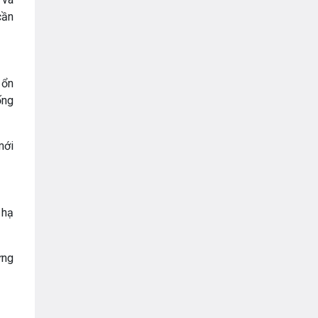
cần
 ổn
ống
mới
 hạ
ững