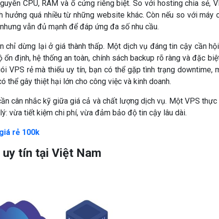
nguyên CPU, RAM và ổ cứng riêng biệt. So với hosting chia sẻ, 
nh hưởng quá nhiều từ những website khác. Còn nếu so với máy 
hiều nhưng vẫn đủ mạnh để đáp ứng đa số nhu cầu.
n chỉ dừng lại ở giá thành thấp. Một dịch vụ đáng tin cậy cần hội
ộ ổn định, hệ thống an toàn, chính sách backup rõ ràng và đặc biệt
gói VPS rẻ mà thiếu uy tín, bạn có thể gặp tình trạng downtime, 
ó thể gây thiệt hại lớn cho công việc và kinh doanh.
 cần cân nhắc kỹ giữa giá cả và chất lượng dịch vụ. Một VPS thực
lý: vừa tiết kiệm chi phí, vừa đảm bảo độ tin cậy lâu dài.
giá rẻ 100k
 uy tín tại Việt Nam