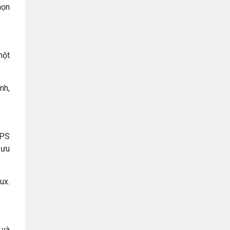
họn
một
nh,
VPS
 ưu
ux.
 và