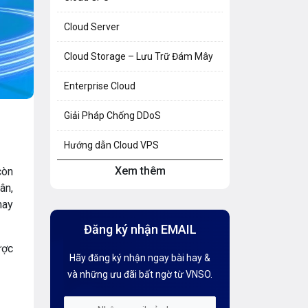
Cloud Server
Cloud Storage – Lưu Trữ Đám Mây
Enterprise Cloud
Giải Pháp Chống DDoS
Hướng dẫn Cloud VPS
Xem thêm
còn
Hướng dẫn Hosting
ân,
hay
Hướng Dẫn Mail G Suite
Đăng ký nhận EMAIL
Hướng dẫn Tên miền
ược
Hãy đăng ký nhận ngay bài hay &
Kiến thức AI
và những ưu đãi bất ngờ từ VNSO.
Kiến Thức CDN & Cloud Security