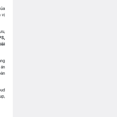
của
 vị
ưu,
PS,
iải
áng
 án
oàn
oud
up,