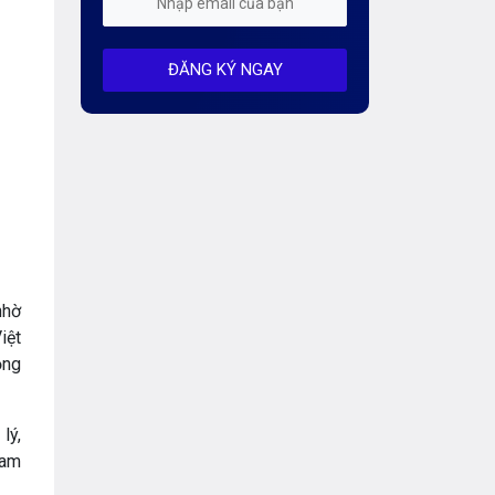
Mỗi tuần 01 Server
ĐĂNG KÝ NGAY
Server AI
Server Dedicated (Máy chủ riêng)
Server GPU
Server Windows
Storage
Thông báo
nhờ
iệt
Thông tin chung
ộng
Thuê Chỗ Đặt Server
lý,
Tin tức
Nam