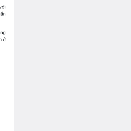
với
uẩn
ồng
m ở