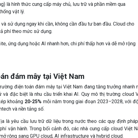
g) là hình thức cung cấp máy chủ, lưu trữ và phần mềm qua
thống vật lý.
e và sử dụng ngay khi cần, không cần đầu tư ban đầu. Cloud cho
trả phí theo mức sử dụng.
ite, ứng dụng hoặc AI nhanh hơn, chi phí thấp hơn và dễ mở rộng
oán đám mây tại Việt Nam
 trường điện toán đám mây tại Việt Nam đang tăng trưởng nhanh 
 và đặc biệt là nhu cầu triển khai AI. Quy mô thị trường cloud V
 kép khoảng
20-25%
mỗi năm trong giai đoạn 2023–2028, với đ
ntech và nền tảng số.
ịa là yêu cầu lưu trữ dữ liệu trong nước theo các quy định pháp 
 phí vận hành. Trong bối cảnh đó, các nhà cung cấp cloud Việt 
mở rộng sang GPU cloud, AI infrastructure và hybrid cloud.