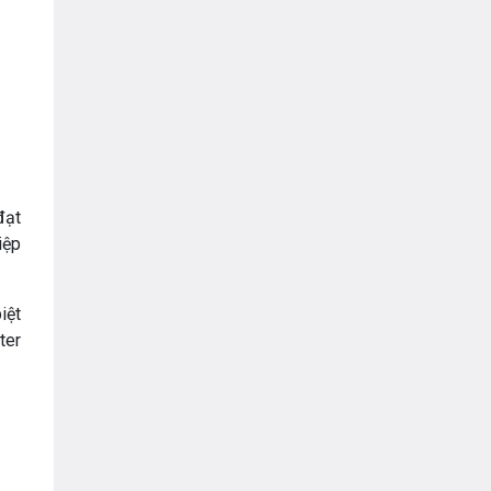
đạt
iệp
iệt
ter