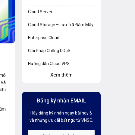
Cloud Server
Cloud Storage – Lưu Trữ Đám Mây
Enterprise Cloud
Giải Pháp Chống DDoS
Hướng dẫn Cloud VPS
Xem thêm
 mô
Hướng dẫn Hosting
 và
chi
Hướng Dẫn Mail G Suite
Đăng ký nhận EMAIL
Hướng dẫn Tên miền
làm
Hãy đăng ký nhận ngay bài hay &
Kiến thức AI
và những ưu đãi bất ngờ từ VNSO.
Kiến Thức CDN & Cloud Security