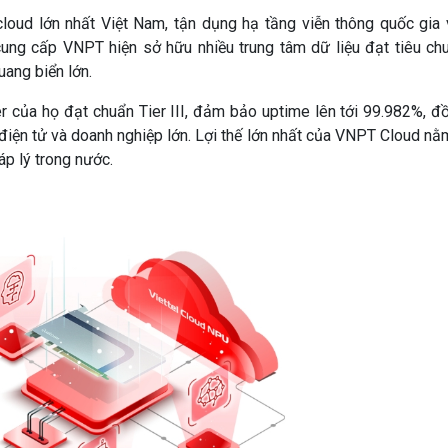
oud lớn nhất Việt Nam, tận dụng hạ tầng viễn thông quốc gia 
ng cấp VNPT hiện sở hữu nhiều trung tâm dữ liệu đạt tiêu ch
uang biển lớn.
r của họ đạt chuẩn Tier III, đảm bảo uptime lên tới 99.982%, đ
ủ điện tử và doanh nghiệp lớn. Lợi thế lớn nhất của VNPT Cloud nằ
p lý trong nước.