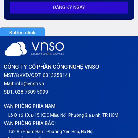
ĐĂNG KÝ NGAY
Server AI
Server Dedicated (Máy chủ riêng)
Button click
Server GPU
Server Windows
Storage
CÔNG TY CỔ PHẦN CÔNG NGHỆ VNSO
Thông báo
MST/ĐKKD/QDT: 0313258141
Mail: info@vnso.vn
Thông tin chung
SDT: 028 7309 5999
Thuê Chỗ Đặt Server
VĂN PHÒNG PHÍA NAM:
Tin tức
Lô O, số 10, Đ.15, KDC Miếu Nổi, Phường Gia Định, TP. HCM
VĂN PHÒNG PHÍA BẮC:
VNPT
132 Vũ Phạm Hàm, Phường Yên Hoà, Hà Nội