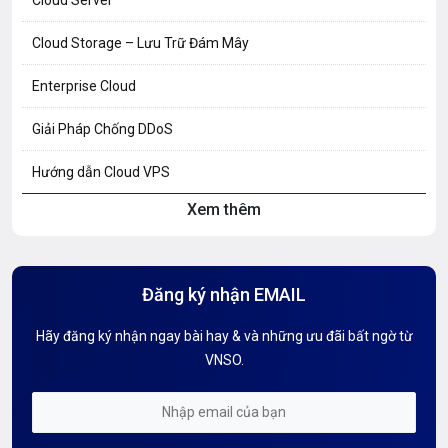
Cloud Server
Cloud Storage – Lưu Trữ Đám Mây
Enterprise Cloud
Giải Pháp Chống DDoS
Hướng dẫn Cloud VPS
Xem thêm
Hướng dẫn Hosting
Hướng Dẫn Mail G Suite
Đăng ký nhận EMAIL
Hướng dẫn Tên miền
Hãy đăng ký nhận ngay bài hay & và những ưu đãi bất ngờ từ
Kiến thức AI
VNSO.
Kiến Thức CDN & Cloud Security
Mỗi tuần 01 Server