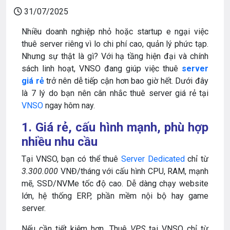
31/07/2025
Nhiều doanh nghiệp nhỏ hoặc startup e ngại việc
thuê server riêng vì lo chi phí cao, quản lý phức tạp.
Nhưng sự thật là gì? Với hạ tầng hiện đại và chính
sách linh hoạt, VNSO đang giúp việc thuê
server
giá rẻ
trở nên dễ tiếp cận hơn bao giờ hết. Dưới đây
là 7 lý do bạn nên cân nhắc thuê server giá rẻ tại
VNSO
ngay hôm nay.
1. Giá rẻ, cấu hình mạnh, phù hợp
nhiều nhu cầu
Tại VNSO, bạn có thể thuê
Server Dedicated
chỉ từ
3.300.000
VNĐ/tháng với cấu hình CPU, RAM, mạnh
mẽ, SSD/NVMe tốc độ cao. Dễ dàng chạy website
lớn, hệ thống ERP, phần mềm nội bộ hay game
server.
Nếu cần tiết kiệm hơn, Thuê
VPS
tại VNSO chỉ từ