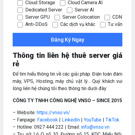
Cloud Storage
Cloud Camera AI
Dedicated Server
Server AI
Server GPU
Server Colocation
CDN
Anti-DDoS
Các dịch vụ khác
Tư vấn
Thông tin liên hệ thuê server giá
rẻ
Để tìm hiểu thông tin về các giải pháp: Điện toán đám
mây, VPS, Hosting, máy chủ vật lý… Quý khách vui
lòng liên hệ chúng tôi theo thông tin dưới đây:
CÔNG TY TNHH CÔNG NGHỆ VNSO – SINCE 2015
– Website:
https://vnso.vn/
– Fanpage:
Facebook
|
LinkedIn
|
YouTube
|
TikTok
– Hotline: 0927 444 222 | Email:
info@vnso.vn
– Trụ sở: Lô O số 10, Đường số 15, KDC Miếu Nổi,