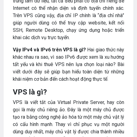
trung tâm dữ liệu, tất cả đều phải có địa chỉ riêng để
Internet có thể nhận diện và định tuyến chính xác.
Trên VPS cũng vậy, địa chỉ IP chính là “địa chỉ nhà”
giúp người dùng có thể truy cập website, kết nối
SSH, Remote Desktop, chạy ứng dụng hoặc triển
khai các dịch vụ trực tuyến.
Vậy IPv4 và IPv6 trên VPS là gì?
Hai giao thức này
khác nhau ra sao, vì sao IPv6 được xem là xu hướng
tất yếu và khi thuê VPS nên lựa chọn loại nào? Bài
viết dưới đây sẽ giúp bạn hiểu toàn diện từ những
khái niệm cơ bản đến cách hoạt động thực tế.
VPS là gì?
VPS là viết tắt của Virtual Private Server, hay còn
gọi là máy chủ riêng ảo. Đây là một máy chủ được
tạo ra bằng công nghệ ảo hóa từ một máy chủ vật lý
có cấu hình mạnh. Thay vì chỉ phục vụ một người
dùng duy nhất, máy chủ vật lý được chia thành nhiều