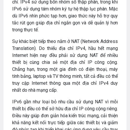
chỉ. IPv4 sử dụng bốn nhóm số thập phân, trong khi
IPv6 sử dụng tám nhóm ký tự hệ thập lục phân. Mặc
dù IPv6 nhìn phức tạp hơn, giao thức này hỗ trợ quy
tắc rút gọn giúp địa chỉ ngắn gọn và dễ quản lý hơn
trong thực tế.
Sự khác biệt tiếp theo nằm ở NAT (Network Address
Translation). Do thiếu địa chỉ IPv4, hầu hết mạng
Internet hiện nay đều phải sử dụng NAT để nhiều
thiết bị cùng chia sẻ một địa chỉ IP công cộng.
Chẳng hạn, trong một gia đình có điện thoại, máy
tính bảng, laptop và TV thông minh, tất cả đều có thể
truy cập Internet thông qua một địa chỉ IPv4 duy
nhất do nhà mạng cấp.
IPv6 gần như loại bỏ nhu cầu sử dụng NAT vì mỗi
thiết bị đều có thể sở hữu địa chỉ IP công cộng riêng.
Điều này giúp đơn giản hóa kiến trúc mạng, cải thiện
khả năng kết nối trực tiếp giữa các thiết bị và giảm
độ phức tạp khi triển khai các ứng dụng yêu cầu truy