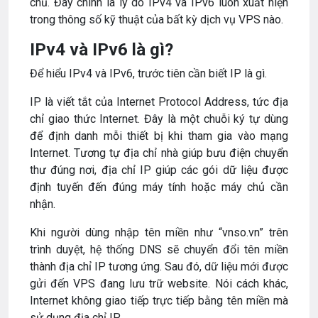
chủ. Đây chính là lý do IPv4 và IPv6 luôn xuất hiện
trong thông số kỹ thuật của bất kỳ dịch vụ VPS nào.
IPv4 và IPv6 là gì?
Để hiểu IPv4 và IPv6, trước tiên cần biết IP là gì.
IP là viết tắt của Internet Protocol Address, tức địa
chỉ giao thức Internet. Đây là một chuỗi ký tự dùng
để định danh mỗi thiết bị khi tham gia vào mạng
Internet. Tương tự địa chỉ nhà giúp bưu điện chuyển
thư đúng nơi, địa chỉ IP giúp các gói dữ liệu được
định tuyến đến đúng máy tính hoặc máy chủ cần
nhận.
Khi người dùng nhập tên miền như “vnso.vn” trên
trình duyệt, hệ thống DNS sẽ chuyển đổi tên miền
thành địa chỉ IP tương ứng. Sau đó, dữ liệu mới được
gửi đến VPS đang lưu trữ website. Nói cách khác,
Internet không giao tiếp trực tiếp bằng tên miền mà
sử dụng địa chỉ IP.