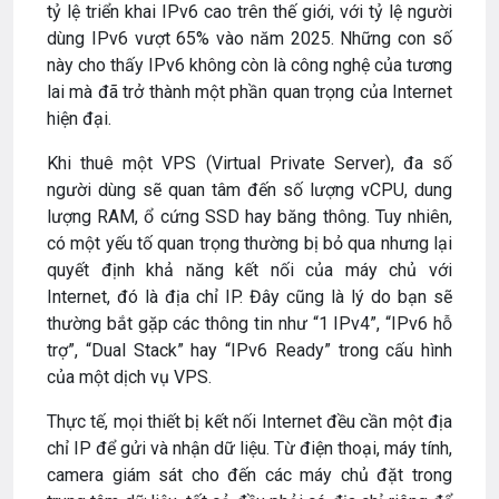
tỷ lệ triển khai IPv6 cao trên thế giới, với tỷ lệ người
dùng IPv6 vượt 65% vào năm 2025. Những con số
này cho thấy IPv6 không còn là công nghệ của tương
lai mà đã trở thành một phần quan trọng của Internet
hiện đại.
Khi thuê một VPS (Virtual Private Server), đa số
người dùng sẽ quan tâm đến số lượng vCPU, dung
lượng RAM, ổ cứng SSD hay băng thông. Tuy nhiên,
có một yếu tố quan trọng thường bị bỏ qua nhưng lại
quyết định khả năng kết nối của máy chủ với
Internet, đó là địa chỉ IP. Đây cũng là lý do bạn sẽ
thường bắt gặp các thông tin như “1 IPv4”, “IPv6 hỗ
trợ”, “Dual Stack” hay “IPv6 Ready” trong cấu hình
của một dịch vụ VPS.
Thực tế, mọi thiết bị kết nối Internet đều cần một địa
chỉ IP để gửi và nhận dữ liệu. Từ điện thoại, máy tính,
camera giám sát cho đến các máy chủ đặt trong