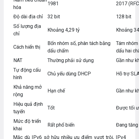
1981
2017 (RFC 
hóa
Độ dài địa chỉ
32 bit
128 bit
Số lượng địa
Khoảng 4,29 tỷ
Khoảng 34
chỉ
Bốn nhóm số, phân tách bằng
Tám nhóm k
Cách hiển thị
dấu chấm
dấu hai c
NAT
Thường phải sử dụng
Gần như k
Tự động cấu
Chủ yếu dùng DHCP
Hỗ trợ SL
hình
Khả năng mở
Hạn chế
Gần như kh
rộng
Hiệu quả định
Tốt
Được tối ư
tuyến
Mức độ triển
Rất phổ biến
Đang tăng 
khai
Mặc dù IPv6 sở hữu nhiều ưu điểm vượt trội, IPv4