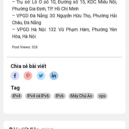
– Trụ sở: Lô O số 10, Đường số 15, KDC Miếu Nổi,
Phường Gia Định, TP. Hồ Chí Minh
– VPGD Đà Nẵng: 30 Nguyễn Hữu Thọ, Phường Hải
Châu, Đà Nẵng
– VPGD Hà Nội: 132 Vũ Phạm Hàm, Phường Yên
Hòa, Hà Nội
Post Views:
326
Chia sẻ bài viết
Tag
IPv4
IPv4 và IPv6
IPv6
Máy Chủ Ảo
vps