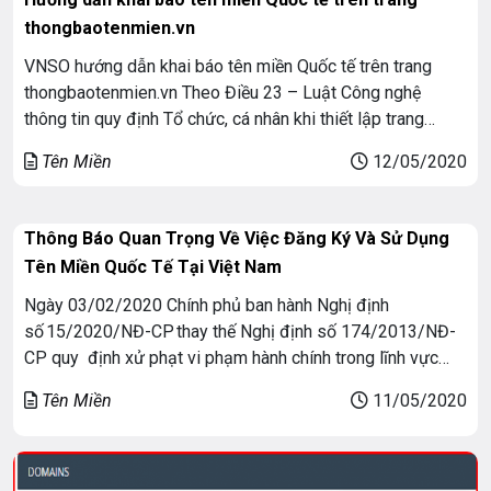
thongbaotenmien.vn
VNSO hướng dẫn khai báo tên miền Quốc tế trên trang
thongbaotenmien.vn Theo Điều 23 – Luật Công nghệ
thông tin quy định Tổ chức, cá nhân khi thiết lập trang
thông tin điện tử không sử dụng tên miền Quốc gia Việt
Tên Miền
12/05/2020
Nam “.vn” phải thông báo trên môi trường mạng với Bộ
Bưu […]
Thông Báo Quan Trọng Về Việc Đăng Ký Và Sử Dụng
Tên Miền Quốc Tế Tại Việt Nam
Ngày 03/02/2020 Chính phủ ban hành Nghị định
số 15/2020/NĐ-CP thay thế Nghị định số 174/2013/NĐ-
CP quy định xử phạt vi phạm hành chính trong lĩnh vực
bưu chính, viễn thông, tần số vô tuyến điện, công nghệ
Tên Miền
11/05/2020
thông tin và giao dịch điện tử. Nghị định đã có hiệu lực thi
hành kể từ ngày 15/4/2020. Thông […]