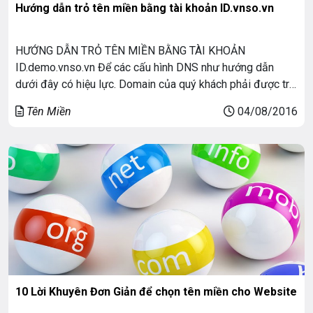
Hướng dẫn trỏ tên miền bằng tài khoản ID.vnso.vn
HƯỚNG DẪN TRỎ TÊN MIỀN BẰNG TÀI KHOẢN
ID.demo.vnso.vn Để các cấu hình DNS như hướng dẫn
dưới đây có hiệu lực. Domain của quý khách phải được trỏ
về các nameserver: ns1.demo.vnso.vn, ns2.demo.vnso.vn .
Tên Miền
04/08/2016
Các bạn có thể kiểm tra các nameserver đã được trỏ chính
xác chưa tại: http://www.intodns.com/
10 Lời Khuyên Đơn Giản để chọn tên miền cho Website