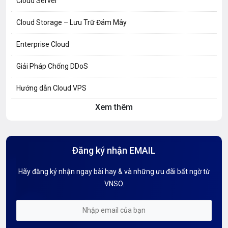
Cloud Server
Cloud Storage – Lưu Trữ Đám Mây
Enterprise Cloud
Giải Pháp Chống DDoS
Hướng dẫn Cloud VPS
Xem thêm
Hướng dẫn Hosting
Hướng Dẫn Mail G Suite
Đăng ký nhận EMAIL
Hướng dẫn Tên miền
Hãy đăng ký nhận ngay bài hay & và những ưu đãi bất ngờ từ
Kiến thức AI
VNSO.
Kiến Thức CDN & Cloud Security
Mỗi tuần 01 Server