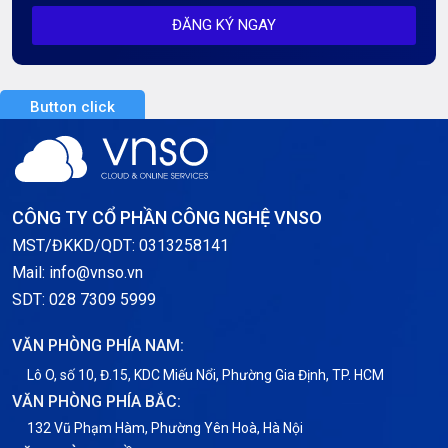
ĐĂNG KÝ NGAY
Server AI
Server Dedicated (Máy chủ riêng)
Button click
Server GPU
Server Windows
Storage
CÔNG TY CỔ PHẦN CÔNG NGHỆ VNSO
Thông báo
MST/ĐKKD/QDT: 0313258141
Mail: info@vnso.vn
Thông tin chung
SDT: 028 7309 5999
Thuê Chỗ Đặt Server
VĂN PHÒNG PHÍA NAM:
Tin tức
Lô O, số 10, Đ.15, KDC Miếu Nổi, Phường Gia Định, TP. HCM
VĂN PHÒNG PHÍA BẮC:
VNPT
132 Vũ Phạm Hàm, Phường Yên Hoà, Hà Nội