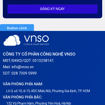
ĐĂNG KÝ NGAY
Server AI
Server Dedicated (Máy chủ riêng)
Button click
Server GPU
Server Windows
Storage
CÔNG TY CỔ PHẦN CÔNG NGHỆ VNSO
Thông báo
MST/ĐKKD/QDT: 0313258141
Mail: info@vnso.vn
Thông tin chung
SDT: 028 7309 5999
Thuê Chỗ Đặt Server
VĂN PHÒNG PHÍA NAM:
Tin tức
Lô O, số 10, Đ.15, KDC Miếu Nổi, Phường Gia Định, TP. HCM
VĂN PHÒNG PHÍA BẮC:
VNPT
132 Vũ Phạm Hàm, Phường Yên Hoà, Hà Nội