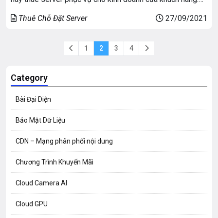
VNSO sẽ đề cập đến những tính năng nổi trội của dòng
Thuê Chỗ Đặt Server
27/09/2021
server Dell PowerEdge R720.
1
2
3
4
Category
Bài Đại Diện
Bảo Mật Dữ Liệu
CDN – Mạng phân phối nội dung
Chương Trình Khuyến Mãi
Cloud Camera AI
Cloud GPU