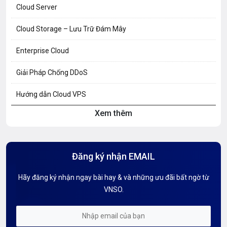
Cloud Server
Cloud Storage – Lưu Trữ Đám Mây
Enterprise Cloud
Giải Pháp Chống DDoS
Hướng dẫn Cloud VPS
Xem thêm
Hướng dẫn Hosting
Hướng Dẫn Mail G Suite
Đăng ký nhận EMAIL
Hướng dẫn Tên miền
Hãy đăng ký nhận ngay bài hay & và những ưu đãi bất ngờ từ
Kiến thức AI
VNSO.
Kiến Thức CDN & Cloud Security
Mỗi tuần 01 Server