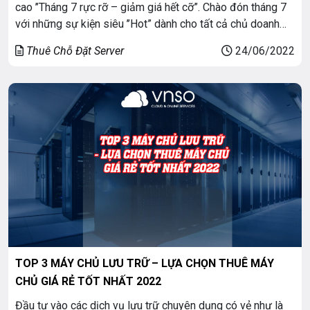
cao ’’Tháng 7 rực rỡ – giảm giá hết cỡ”. Chào đón tháng 7
với những sự kiện siêu ’’Hot” dành cho tất cả chủ doanh
nghiệp. Bứt phá tăng đơn và bùng nổ doanh số, VNSO xin
Thuê Chỗ Đặt Server
24/06/2022
gửi đến khách […]
TOP 3 MÁY CHỦ LƯU TRỮ – LỰA CHỌN THUÊ MÁY
CHỦ GIÁ RẺ TỐT NHẤT 2022
Đầu tư vào các dịch vụ lưu trữ chuyên dụng có vẻ như là