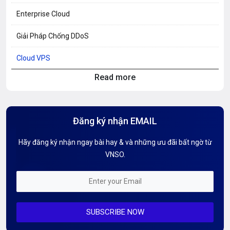
Enterprise Cloud
Giải Pháp Chống DDoS
Cloud VPS
Read more
Hosting Knowledge
Hướng Dẫn Mail G Suite
Đăng ký nhận EMAIL
Hướng dẫn Tên miền
Hãy đăng ký nhận ngay bài hay & và những ưu đãi bất ngờ từ
Kiến thức AI
VNSO.
Kiến Thức CDN & Cloud Security
Mỗi tuần 01 Server
SUBSCRIBE NOW
Server AI