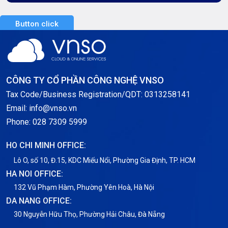
Server Dedicated (Máy chủ riêng)
Button click
Server GPU
Server Windows
Storage
CÔNG TY CỔ PHẦN CÔNG NGHỆ VNSO
Notification
Tax Code/Business Registration/QDT: 0313258141
Email: info@vnso.vn
Thông tin chung
Phone: 028 7309 5999
Thuê Chỗ Đặt Server
HO CHI MINH OFFICE:
Tin tức
Lô O, số 10, Đ.15, KDC Miếu Nổi, Phường Gia Định, TP. HCM
HA NOI OFFICE:
VNPT
132 Vũ Phạm Hàm, Phường Yên Hoà, Hà Nội
DA NANG OFFICE:
30 Nguyễn Hữu Thọ, Phường Hải Châu, Đà Nẵng