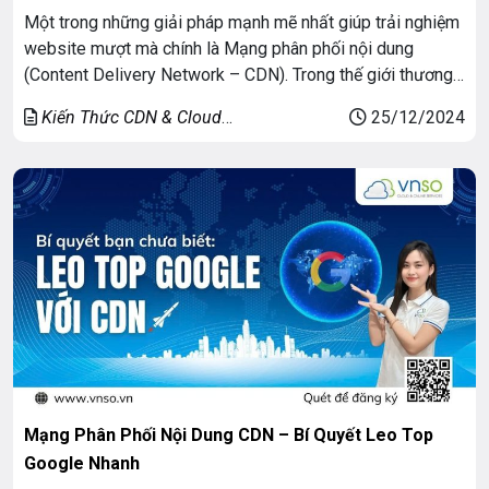
Một trong những giải pháp mạnh mẽ nhất giúp trải nghiệm
website mượt mà chính là Mạng phân phối nội dung
(Content Delivery Network – CDN). Trong thế giới thương
mại điện tử ngày nay, việc cung cấp một trải nghiệm người
Kiến Thức CDN & Cloud
25/12/2024
dùng mượt mà, nhanh chóng và an toàn là yếu tố then chốt
Security
[…]
Mạng Phân Phối Nội Dung CDN – Bí Quyết Leo Top
Google Nhanh