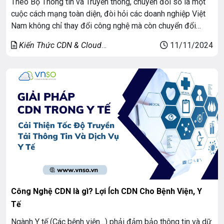
Theo Bộ Thông tin và Truyền thông, chuyển đổi số là một
cuộc cách mạng toàn diện, đòi hỏi các doanh nghiệp Việt
Nam không chỉ thay đổi công nghệ mà còn chuyển đổi
sang mô hình điện toán đám mây riêng tư hay đám mây
Kiến Thức CDN & Cloud
11/11/2024
riêng (Private Cloud). Nó đóng vai trò chủ đạo, […]
Security
Công Nghệ CDN là gì? Lợi Ích CDN Cho Bệnh Viện, Y
Tế
Ngành Y tế (Các bệnh viện…) phải đảm bảo thông tin và dữ