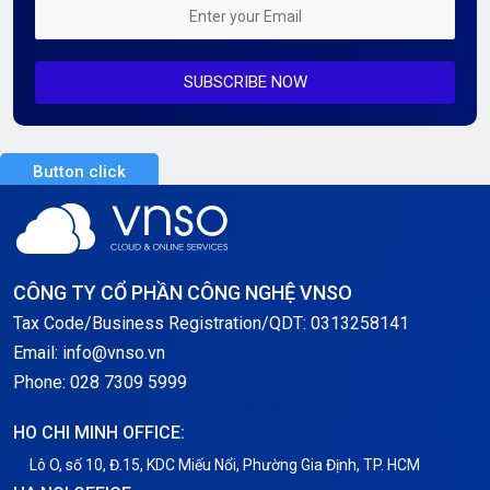
Mỗi tuần 01 Server
SUBSCRIBE NOW
Server AI
Server Dedicated (Máy chủ riêng)
Button click
Server GPU
Server Windows
Storage
CÔNG TY CỔ PHẦN CÔNG NGHỆ VNSO
Notification
Tax Code/Business Registration/QDT: 0313258141
Email: info@vnso.vn
Thông tin chung
Phone: 028 7309 5999
Thuê Chỗ Đặt Server
HO CHI MINH OFFICE:
Tin tức
Lô O, số 10, Đ.15, KDC Miếu Nổi, Phường Gia Định, TP. HCM