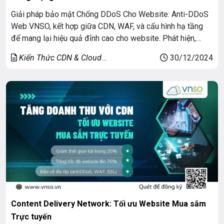
Giải pháp bảo mật Chống DDoS Cho Website: Anti-DDoS
Web VNSO, kết hợp giữa CDN, WAF, và cấu hình hạ tầng
để mang lại hiệu quả đỉnh cao cho website. Phát hiện,
phân loại và giảm thiểu mọi cuộc tấn công, tự tin kinh
Kiến Thức CDN & Cloud
30/12/2024
doanh và đầu tư trong thời đại chuyển đổi số! Dễ […]
Security
Content Delivery Network: Tối ưu Website Mua sắm
Trực tuyến