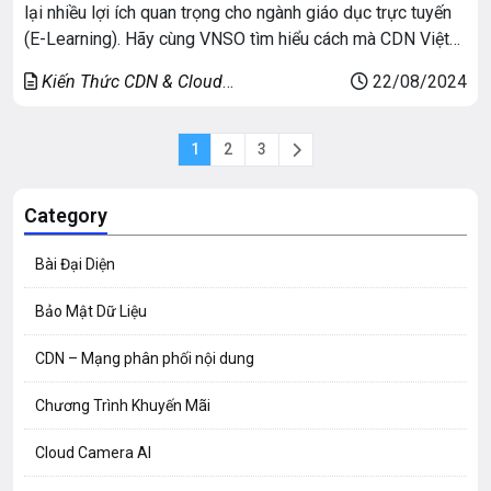
lại nhiều lợi ích quan trọng cho ngành giáo dục trực tuyến
(E-Learning). Hãy cùng VNSO tìm hiểu cách mà CDN Việt
Nam có thể nâng cao chất lượng giáo dục trực tuyến và lý
Kiến Thức CDN & Cloud
22/08/2024
do tại sao các cơ sở giáo dục nên xem xét sử […]
Security
1
2
3
Category
Bài Đại Diện
Bảo Mật Dữ Liệu
CDN – Mạng phân phối nội dung
Chương Trình Khuyến Mãi
Cloud Camera AI