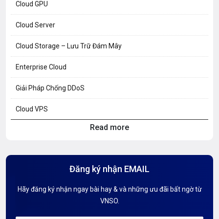
Cloud GPU
Cloud Server
Cloud Storage – Lưu Trữ Đám Mây
Enterprise Cloud
Giải Pháp Chống DDoS
Cloud VPS
Read more
Hosting Knowledge
Hướng Dẫn Mail G Suite
Đăng ký nhận EMAIL
Hướng dẫn Tên miền
Hãy đăng ký nhận ngay bài hay & và những ưu đãi bất ngờ từ
Kiến thức AI
VNSO.
Kiến Thức CDN & Cloud Security