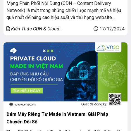
Mạng Phân Phối Nội Dung (CDN – Content Delivery
Network) là một trong những chiến lược mạnh mẽ và hiệu
quả nhất để nâng cao hiệu suất và thứ hạng website.
Trong thế giới cạnh tranh gay gắt của marketing trực tuyến,
Kiến Thức CDN & Cloud
17/12/2024
việc tối ưu hóa website để đạt được vị trí cao trên Google
Security
[…]
Đám Mây Riêng Tư Made In Vietnam: Giải Pháp
Chuyển Đổi Số