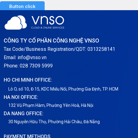
Button click
Server GPU
Server Windows
Storage
CÔNG TY CỔ PHẦN CÔNG NGHỆ VNSO
Notification
Tax Code/Business Registration/QDT: 0313258141
Email: info@vnso.vn
Thông tin chung
Phone: 028 7309 5999
Thuê Chỗ Đặt Server
HO CHI MINH OFFICE:
Tin tức
Lô O, số 10, Đ.15, KDC Miếu Nổi, Phường Gia Định, TP. HCM
HA NOI OFFICE:
VNPT
132 Vũ Phạm Hàm, Phường Yên Hoà, Hà Nội
DA NANG OFFICE:
30 Nguyễn Hữu Thọ, Phường Hải Châu, Đà Nẵng
PAYMENT METHODS