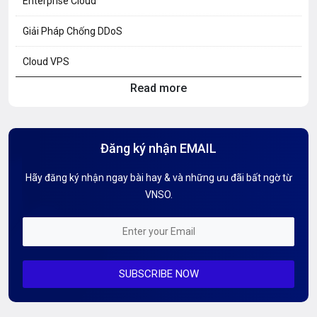
Enterprise Cloud
Giải Pháp Chống DDoS
Cloud VPS
Read more
Hosting Knowledge
Hướng Dẫn Mail G Suite
Đăng ký nhận EMAIL
Hướng dẫn Tên miền
Hãy đăng ký nhận ngay bài hay & và những ưu đãi bất ngờ từ
Kiến thức AI
VNSO.
Kiến Thức CDN & Cloud Security
Mỗi tuần 01 Server
SUBSCRIBE NOW
Server AI
Server Dedicated (Máy chủ riêng)