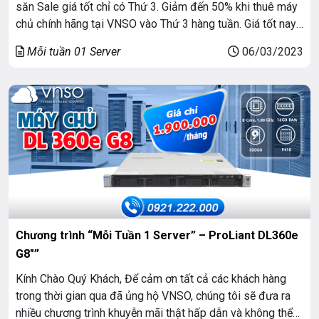
săn Sale giá tốt chỉ có Thứ 3. Giảm đến 50% khi thuê máy
chủ chính hãng tại VNSO vào Thứ 3 hàng tuần. Giá tốt nay
còn tốt hơn vào khung giờ vàng. Cấu hình: ProLiant
Mỗi tuần 01 Server
06/03/2023
DL380p Gen8 (24 base 2.5) BASE: 24 […]
Chương trình “Mỗi Tuần 1 Server” – ProLiant DL360e
G8″”
Kính Chào Quý Khách, Để cảm ơn tất cả các khách hàng
trong thời gian qua đã ủng hộ VNSO, chúng tôi sẽ đưa ra
nhiều chương trình khuyễn mãi thật hấp dẫn và không thể