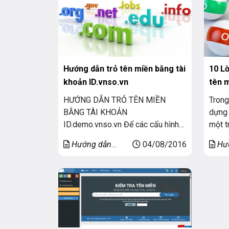
dịch vụ của VNSO. Để tri ân khách
nhiều
hàng, VNSO mừng sinh nhật 3
TÊN 
tuổi tung ra […]
10 L
Hướng dẫn trỏ tên miền bằng tài
tên 
khoản ID.vnso.vn
Trong
HƯỚNG DẪN TRỎ TÊN MIỀN
dựng 
BẰNG TÀI KHOẢN
một t
ID.demo.vnso.vn Để các cấu hình
và đó
DNS như hướng dẫn dưới đây có
Hư
Hướng dẫn
04/08/2016
hưởng
hiệu lực. Domain của quý khách
Tên 
Tên miền
websi
phải được trỏ về các nameserver:
thể l
ns1.demo.vnso.vn,
sau đ
ns2.demo.vnso.vn . Các bạn có thể
kiểm tra các nameserver đã được
trỏ chính xác chưa tại:
http://www.intodns.com/