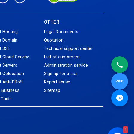
L
OTHER
t Hosting
Legal Documents
t Domain
Quotation
t SSL
Technical support center
 Cloud Service
List of customers
 Servers
Administration service
 Colocation
Sign up for a trial
Zalo
t Anti-DDoS
Report abuse
l Business
Sitemap
Guide
1