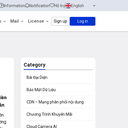
Information
Notification
Hỗ trợ
English
s
Mail
License
Sign up
Log in
Category
Bài Đại Diện
Bảo Mật Dữ Liệu
iền
CDN – Mạng phân phối nội dung
ẫn
Chương Trình Khuyến Mãi
ền
ường
Cloud Camera AI