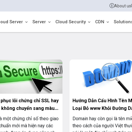
About us
loud Server
Server
Cloud Security
CDN
Solution
phục lỗi chứng chỉ SSL hay
Hướng Dẫn Cấu Hình Tên M
s không chuyển sang màu
Loại Bỏ www Khỏi Đường D
à một chứng chỉ số theo giao
Domain hay còn gọi là tên mi
chuẩn mới mà hiện nay các
theo cách của người Việt th