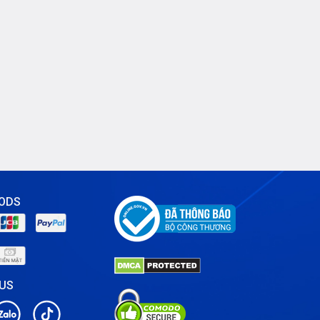
Tin tức
VNPT
ODS
 US