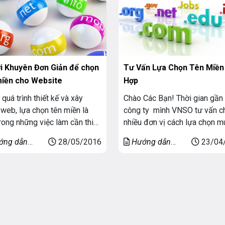
 ưu đãi hấp dẫn: ĐĂNG KÝ
MIỀN GIÁ SỐC.
ời Khuyên Đơn Giản để chọn
Tư Vấn Lựa Chọn Tên Miền
miền cho Website
Hợp
 quá trình thiết kế và xây
Chào Các Bạn! Thời gian gần
web, lựa chọn tên miền là
công ty mình VNSO tư vấn ch
rong những việc làm cần thiết
nhiều đơn vị cách lựa chọn m
ng vai trò quan trọng, ảnh
miền. Hôm nay mình sẽ tổng 
ớng dẫn
28/05/2016
Hướng dẫn
23/04
 đến mức độ hiệu quả của
lại các cách chọn và đăng ký
miền
Tên miền
te sau này. Để giúp bạn có
miền nhé:
ựa chọn một tên miền phù hợp,
ây là 10 Lời Khuyên Đơn […]