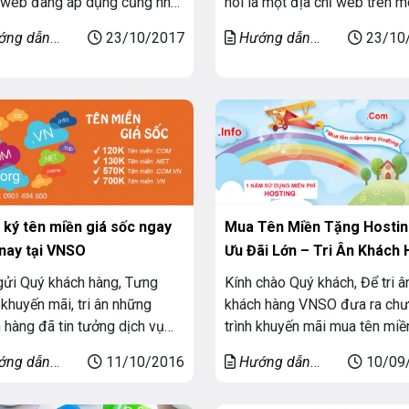
 web đang áp dụng cũng như
nói là một địa chỉ web trên m
êu chuẩn chung mới của thế
trường internet giúp người tr
ớng dẫn
23/10/2017
Hướng dẫn
23/10
thay cho http thông thường.
có thể truy cập tới trang đích.
miền
Tên miền
iao thức này thì khi truy cập
nhiên có một điều không phải
te của bạn sẽ chuyển sang
cũng để ý tới đó là sự khác b
anh. Ví dụ:
giữa tiên miền có […]
:demo.vnso.vn
 ký tên miền giá sốc ngay
Mua Tên Miền Tặng Hostin
nay tại VNSO
Ưu Đãi Lớn – Tri Ân Khách
gửi Quý khách hàng, Tưng
Kính chào Quý khách, Để tri â
khuyến mãi, tri ân những
khách hàng VNSO đưa ra ch
 hàng đã tin tưởng dịch vụ
trình khuyến mãi mua tên miề
VNSO. Chúng tôi mong muốn
tặng Hosting như sau: Nội du
ớng dẫn
11/10/2016
Hướng dẫn
10/09
ến những món quà có giá trị,
Đăng ký dịch vụ mua tên miền:
miền
Tên miền
chương trình khuyến mãi với
com.vn, .com, .net, .org, .Info.