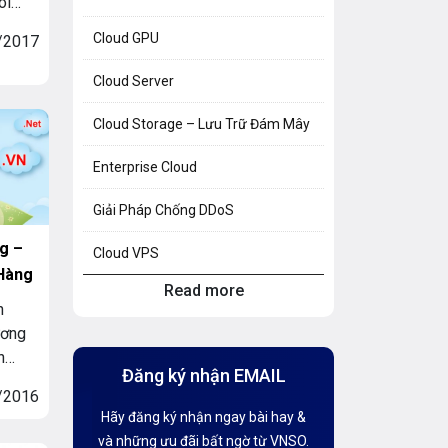
ôi
uy cập
Cloud GPU
/2017
 Tuy
 ai
Cloud Server
iệt
Cloud Storage – Lưu Trữ Đám Mây
Enterprise Cloud
Giải Pháp Chống DDoS
g –
Cloud VPS
 Hàng
Read more
Hosting Knowledge
n
ương
Hướng Dẫn Mail G Suite
n
Đăng ký nhận EMAIL
ng: –
Hướng dẫn Tên miền
/2016
 .vn,
Hãy đăng ký nhận ngay bài hay &
Kiến thức AI
và những ưu đãi bất ngờ từ VNSO.