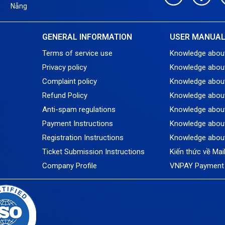
Nẵng
GENERAL INFORMATION
USER MANUA
Terms of service use
Knowledge abou
Privacy policy
Knowledge abou
Complaint policy
Knowledge abou
Refund Policy
Knowledge about
Anti-spam regulations
Knowledge about
Payment Instructions
Knowledge about
Registration Instructions
Knowledge abou
Ticket Submission Instructions
Kiến thức về Mai
Company Profile
VNPAY Payment 