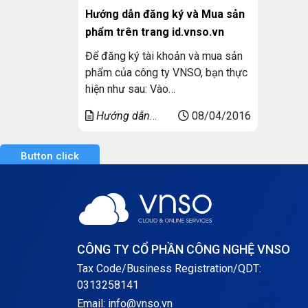
Hướng dẫn đăng ký và Mua sản
phẩm trên trang id.vnso.vn
Để đăng ký tài khoản và mua sản
phẩm của công ty VNSO, bạn thực
hiện như sau: Vào
trang https://id.vnso.vn như hình:
Hướng dẫn
08/04/2016
Tên miền
Button click
CÔNG TY CỔ PHẦN CÔNG NGHỆ VNSO
Tax Code/Business Registration/QDT:
0313258141
Email: info@vnso.vn