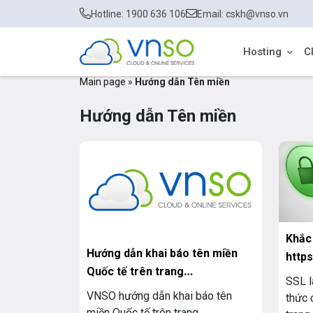
Hotline: 1900 636 106
Email: cskh@vnso.vn
Hosting
C
Main page
»
Hướng dẫn Tên miền
Hướng dẫn Tên miền
Khắc 
Hướng dẫn khai báo tên miền
http
Quốc tế trên trang
xanh
SSL l
thongbaotenmien.vn
VNSO hướng dẫn khai báo tên
thức 
miền Quốc tế trên trang