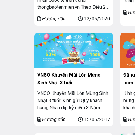
trang
thongbaotenmien.vn Theo Điều 23
là ti
Hư
– Luật Công nghệ thông tin quy
giới 
Hướng dẫn
12/05/2020
Tên 
định Tổ chức, cá nhân khi thiết lập
Với g
Tên miền
trang thông tin điện tử không sử
websi
dụng tên miền Quốc gia Việt Nam
màu x
“.vn” phải thông báo trên môi
https
trường mạng với Bộ Bưu […]
VNSO Khuyến Mãi Lớn Mừng
Đăng
Sinh Nhật 3 tuổi
hôm 
VNSO Khuyến Mãi Lớn Mừng Sinh
Kính 
Nhật 3 tuổi: Kính gửi Quý khách
bừng 
hàng, Nhân dịp kỷ niệm 3 Năm
khách
ngày thành lập, VNSO xin trân
của 
Hướng dẫn
15/05/2017
Hư
trọng gửi đến quý khách hàng lời
đem đ
Tên miền
Tên 
cảm ơn đã quan tâm và sử dụng
bằng 