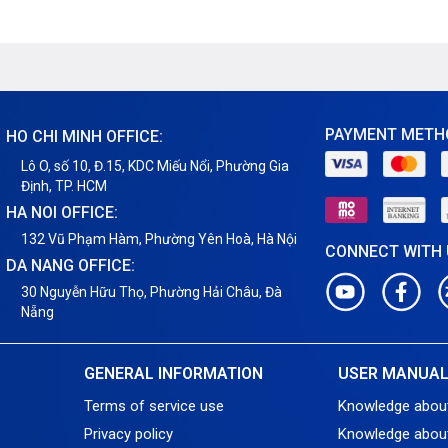
Mãi
PAYMENT METH
HO CHI MINH OFFICE:
Lô O, số 10, Đ.15, KDC Miếu Nổi, Phường Gia
Định, TP. HCM
HA NOI OFFICE:
132 Vũ Phạm Hàm, Phường Yên Hoà, Hà Nội
CONNECT WITH
DA NANG OFFICE:
30 Nguyễn Hữu Thọ, Phường Hải Châu, Đà
Nẵng
GENERAL INFORMATION
USER MANUA
Terms of service use
Knowledge abou
Privacy policy
Knowledge abou