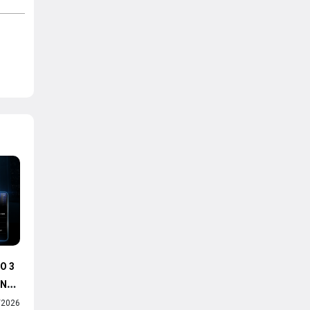
VNPT
O 3
ÌNH
/2026