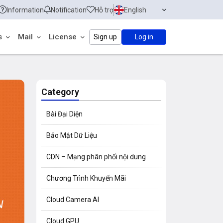
Information
Notification
Hỗ trợ
English
s
Mail
License
Sign up
Log in
Category
Bài Đại Diện
Bảo Mật Dữ Liệu
CDN – Mạng phân phối nội dung
Chương Trình Khuyến Mãi
Cloud Camera AI
Cloud GPU