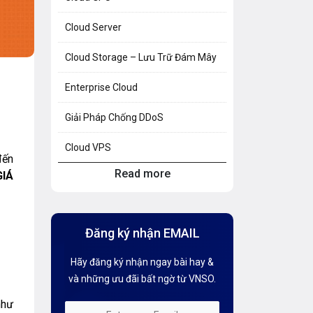
Cloud Server
Cloud Storage – Lưu Trữ Đám Mây
Enterprise Cloud
Giải Pháp Chống DDoS
Cloud VPS
đến
Read more
GIÁ
Hosting Knowledge
Hướng Dẫn Mail G Suite
Đăng ký nhận EMAIL
Hướng dẫn Tên miền
Hãy đăng ký nhận ngay bài hay &
Kiến thức AI
và những ưu đãi bất ngờ từ VNSO.
Kiến Thức CDN & Cloud Security
như