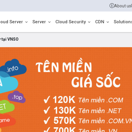
About us
loud Server
Server
Cloud Security
CDN
Solution
y tại VNSO