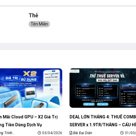
Thẻ
Tên Miền
 Mãi Cloud GPU – X2 Giá Trị
DEAL LỚN THÁNG 4: THUÊ COMB
ng Tiền Dùng Dịch Vụ
SERVER x 1.9TR/THÁNG – CẤU H
KHỦNG
g Trình
03/04/2026
Bài Đại Diện
31/03