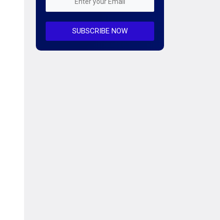
Mỗi tuần 01 Server
SUBSCRIBE NOW
Server AI
Server Dedicated (Máy chủ riêng)
Server GPU
Server Windows
Storage
Notification
Thông tin chung
Thuê Chỗ Đặt Server
Tin tức