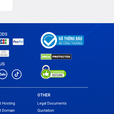
ODS
 US
L
OTHER
t Hosting
Legal Documents
t Domain
Quotation