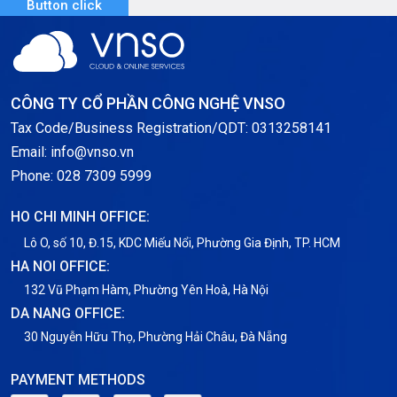
Button click
Server GPU
Server Windows
Storage
CÔNG TY CỔ PHẦN CÔNG NGHỆ VNSO
Notification
Tax Code/Business Registration/QDT: 0313258141
Email: info@vnso.vn
Thông tin chung
Phone: 028 7309 5999
Thuê Chỗ Đặt Server
HO CHI MINH OFFICE:
Tin tức
Lô O, số 10, Đ.15, KDC Miếu Nổi, Phường Gia Định, TP. HCM
HA NOI OFFICE:
VNPT
132 Vũ Phạm Hàm, Phường Yên Hoà, Hà Nội
DA NANG OFFICE:
30 Nguyễn Hữu Thọ, Phường Hải Châu, Đà Nẵng
PAYMENT METHODS