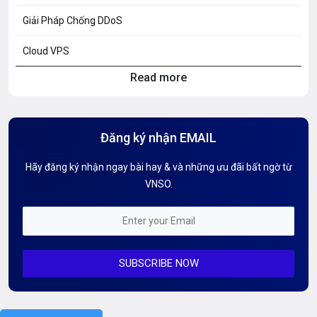
Giải Pháp Chống DDoS
Cloud VPS
Read more
Hosting Knowledge
Hướng Dẫn Mail G Suite
Đăng ký nhận EMAIL
Hướng dẫn Tên miền
Hãy đăng ký nhận ngay bài hay & và những ưu đãi bất ngờ từ
Kiến thức AI
VNSO.
Kiến Thức CDN & Cloud Security
Mỗi tuần 01 Server
SUBSCRIBE NOW
Server AI
Server Dedicated (Máy chủ riêng)