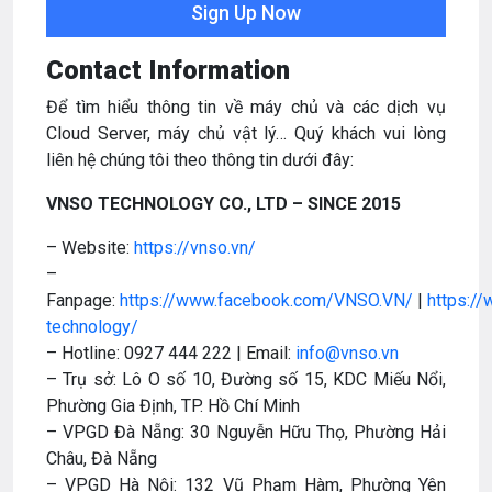
Contact Information
Để tìm hiểu thông tin về máy chủ và các dịch vụ
Cloud Server, máy chủ vật lý… Quý khách vui lòng
liên hệ chúng tôi theo thông tin dưới đây:
VNSO TECHNOLOGY CO., LTD – SINCE 2015
– Website:
https://vnso.vn/
–
Fanpage:
https://www.facebook.com/VNSO.VN/
|
https:/
technology/
– Hotline: 0927 444 222 | Email:
info@vnso.vn
– Trụ sở: Lô O số 10, Đường số 15, KDC Miếu Nổi,
Phường Gia Định, TP. Hồ Chí Minh
– VPGD Đà Nẵng: 30 Nguyễn Hữu Thọ, Phường Hải
Châu, Đà Nẵng
– VPGD Hà Nội: 132 Vũ Phạm Hàm, Phường Yên