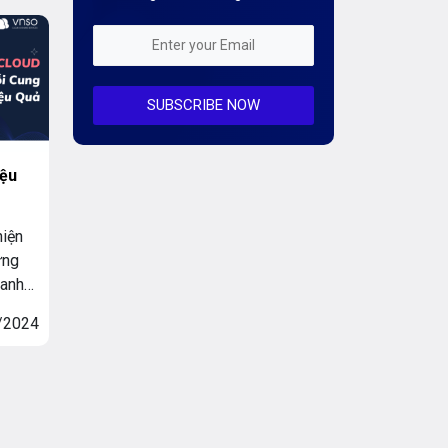
huận.
Kiến Thức CDN & Cloud Security
mượt
Mỗi tuần 01 Server
SUBSCRIBE NOW
Server AI
Server Dedicated (Máy chủ riêng)
iệu
Server GPU
hiện
Server Windows
ứng
Storage
ranh
sự
Notification
/2024
 toán
 Cloud
Thông tin chung
nghiệp
[…]
Thuê Chỗ Đặt Server