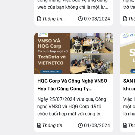
web của bạn không chỉ là một lựa
trở t
chọn mà là một nhu cầu thiết yếu.
hàng 
Thông tin
07/08/2024
Thô
Web Application Firewall hoặc còn
Việc 
chung
chun
được gọi là Tường lửa ứng dụng
dữ li
Web (WAF) chính là giải pháp tối
xây d
ưu để bảo vệ ứng […]
mà cò
HQG Corp Và Công Nghệ VNSO
SAN l
Hợp Tác Cùng Công Ty
khi 
TechData Và VIETNETCO
Ngày 25/07/2024 vừa qua, Công
Việc 
nghệ VNSO và HQG Corp đã tổ
một c
chức buổi họp mặt với công ty
là nh
TechData và VIETNETCO để giới
doanh
Thông tin
01/08/2024
Thô
thiệu và chia sẻ, trao đổi về các
pháp 
chung
chun