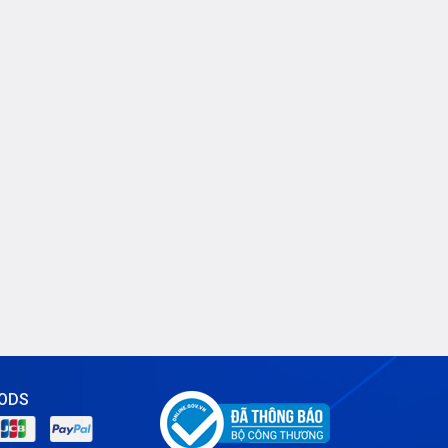
Tin tức
VNPT
ODS