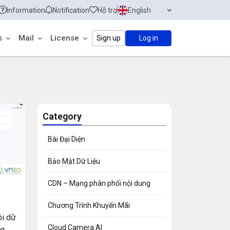
Information
Notification
Hỗ trợ
English
s
Mail
License
Sign up
Log in
Category
Bài Đại Diện
Bảo Mật Dữ Liệu
CDN – Mạng phân phối nội dung
Chương Trình Khuyến Mãi
ồi dữ
Cloud Camera AI
ng