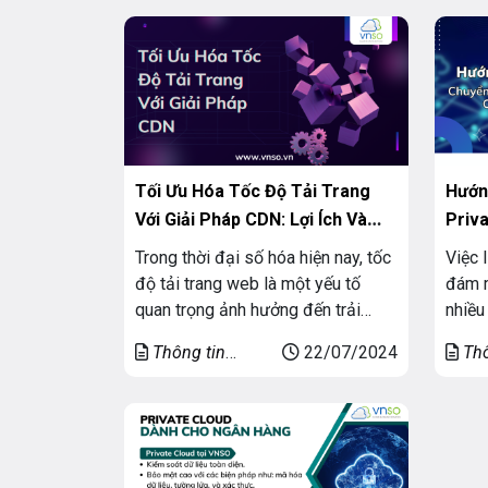
thiết bị và giải pháp lưu trữ và
nay c
backup hàng đầu của HPE, Dell và
Netwo
NetApp. Đồng thời, các giải pháp
VNSO 
bảo mật […]
điểm 
Tối Ưu Hóa Tốc Độ Tải Trang
Hướn
Với Giải Pháp CDN: Lợi Ích Và
Priv
Cách Triển Khai
Nghi
Trong thời đại số hóa hiện nay, tốc
Việc 
độ tải trang web là một yếu tố
đám m
quan trọng ảnh hưởng đến trải
nhiều
nghiệm người dùng và thứ hạng
nghiệ
Thông tin
22/07/2024
Thô
SEO. Một trong những giải pháp
Priva
chung
chun
hiệu quả để tối ưu hóa tốc độ tải
càng 
trang là sử dụng CDN (Content
phổ b
Delivery Network). Bài viết này sẽ
nghiệ
[…]