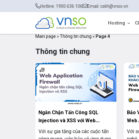
Hotline: 1900 636 106
Email: cskh@vnso.vn
Hosting
C
Main page
»
Thông tin chung
»
Page 4
Thông tin chung
Ngăn Chặn Tấn Công SQL
Bảo 
Injection và XSS với Web
Web A
Application Firewall
Với sự gia tăng của các cuộc tấn
Với s
công mạng, việc bảo vệ ứng dụng
nghệ,