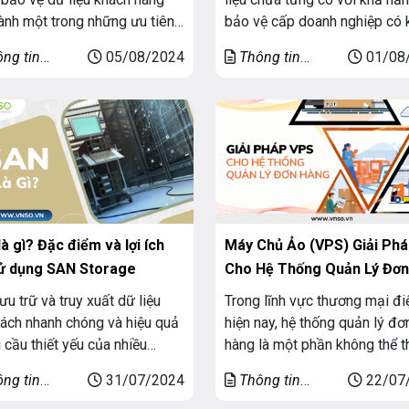
hành một trong những ưu tiên
bảo vệ cấp doanh nghiệp có 
đầu của các doanh nghiệp.
năng khôi phục chi tiết và dị
ng tin
05/08/2024
Thông tin
01/08
bảo vệ thông tin cá nhân và
sao lưu đám mây cho khối l
g
chung
ệu nhạy cảm không chỉ giúp
công việc Microsoft 365 của
ựng lòng tin với khách hàng
Hãy cùng VNSO tìm hiểu khả
n đáp ứng các quy […]
mà hệ thống IBM Storage ma
à gì? Đặc điểm và lợi ích
Máy Chủ Ảo (VPS) Giải Phá
sử dụng SAN Storage
Cho Hệ Thống Quản Lý Đơn
Hàng
lưu trữ và truy xuất dữ liệu
Trong lĩnh vực thương mại đi
ách nhanh chóng và hiệu quả
hiện nay, hệ thống quản lý đơ
u cầu thiết yếu của nhiều
hàng là một phần không thể t
 nghiệp hiện nay. Một giải
được trong kinh doanh. Hệ t
ng tin
31/07/2024
Thông tin
22/07
lưu trữ được ưa chuộng hiện
quản lý giúp tăng hiệu quả b
g
chung