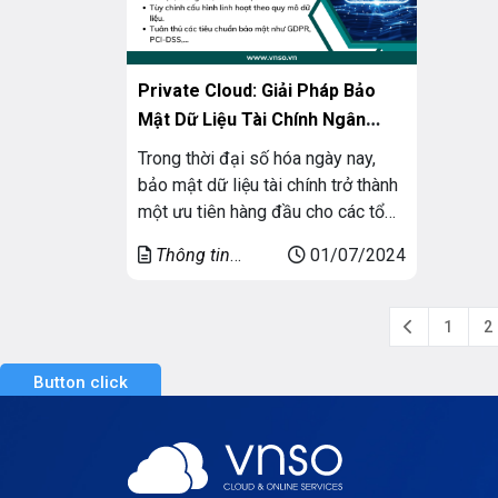
Private Cloud: Giải Pháp Bảo
Mật Dữ Liệu Tài Chính Ngân
Hàng
Trong thời đại số hóa ngày nay,
bảo mật dữ liệu tài chính trở thành
một ưu tiên hàng đầu cho các tổ
chức tài chính, đặc biệt là ngân
Thông tin
01/07/2024
hàng. Dữ liệu tài chính không chỉ
chung
chứa thông tin nhạy cảm về khách
hàng mà còn là tài sản quý giá cần
1
2
được bảo […]
Button click