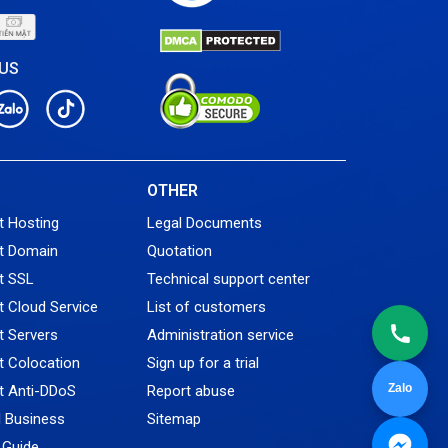
 US
L
OTHER
t Hosting
Legal Documents
t Domain
Quotation
t SSL
Technical support center
 Cloud Service
List of customers
 Servers
Administration service
 Colocation
Sign up for a trial
Zalo
t Anti-DDoS
Report abuse
l Business
Sitemap
Guide