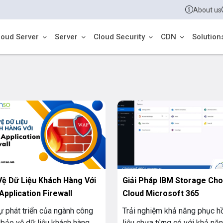
About us
loud Server
Server
Cloud Security
CDN
Solution
Vệ Dữ Liệu Khách Hàng Với
Giải Pháp IBM Storage Cho
pplication Firewall
Cloud Microsoft 365
ự phát triển của ngành công
Trải nghiệm khả năng phục h
 bảo vệ dữ liệu khách hàng
liệu chưa từng có với khả nă