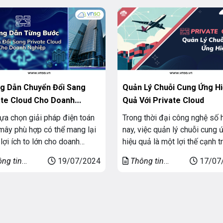
hính là SAN (Storage Area
hàng, tăng doanh thu và lợi n
rk). Hãy cùng Công Nghệ
Để hệ thống này hoạt động 
tìm hiểu về SAN, những đặc
mà và ổn định bạn sẽ cần […]
nổi […]
g Dẫn Chuyển Đổi Sang
Quản Lý Chuỗi Cung Ứng H
ate Cloud Cho Doanh
Quả Với Private Cloud
ệp
lựa chọn giải pháp điện toán
Trong thời đại công nghệ số 
ây phù hợp có thể mang lại
nay, việc quản lý chuỗi cung 
 lợi ích to lớn cho doanh
hiệu quả là một lợi thế cạnh t
p. Trong số các lựa chọn này,
cho nhiều doanh nghiệp. Với 
ng tin
19/07/2024
Thông tin
17/07
te Cloud doanh nghiệp ngày
xuất hiện của công nghệ điện
g
chung
trở thành một sự lựa chọn
đám mây, đặc biệt là Private
iến. Nhất là đối với các doanh
(đám mây riêng), các doanh 
p cần kiểm soát tốt về […]
đang tận dụng cơ hội này để 