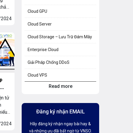
khả
Cloud GPU
ch vụ
/2024
ượng
Cloud Server
 bạn.
 năng
Cloud Storage – Lưu Trữ Đám Mây
ng […]
Enterprise Cloud
Giải Pháp Chống DDoS
Cloud VPS
p
Read more
Hosting Knowledge
ện tử
Hướng Dẫn Mail G Suite
n
Đăng ký nhận EMAIL
hiếu
Hướng dẫn Tên miền
hống
/2024
Hãy đăng ký nhận ngay bài hay &
án
Kiến thức AI
và những ưu đãi bất ngờ từ VNSO.