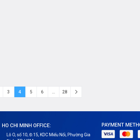
3
4
5
6
…
28
PAYMENT METH
HO CHI MINH OFFICE:
Lô O, số 10, Đ.15, KDC Miếu Nổi, Phường Gia