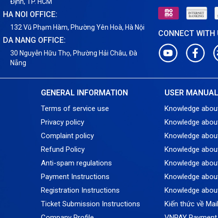
Định, TP. HCM
HA NOI OFFICE:
132 Vũ Phạm Hàm, Phường Yên Hoà, Hà Nội
CONNECT WITH
DA NANG OFFICE:
30 Nguyễn Hữu Thọ, Phường Hải Châu, Đà
Nẵng
GENERAL INFORMATION
USER MANUA
Terms of service use
Knowledge abou
Privacy policy
Knowledge abou
Complaint policy
Knowledge abou
Refund Policy
Knowledge about
Anti-spam regulations
Knowledge about
Payment Instructions
Knowledge about
Registration Instructions
Knowledge abou
Ticket Submission Instructions
Kiến thức về Mai
Company Profile
VNPAY Payment 