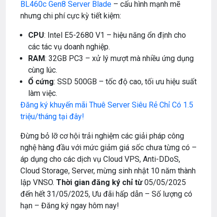
BL460c Gen8 Server Blade
– cấu hình mạnh mẽ
nhưng chi phí cực kỳ tiết kiệm:
CPU
: Intel E5-2680 V1 – hiệu năng ổn định cho
các tác vụ doanh nghiệp.
RAM
: 32GB PC3 – xử lý mượt mà nhiều ứng dụng
cùng lúc.
Ổ cứng
: SSD 500GB – tốc độ cao, tối ưu hiệu suất
làm việc.
Đăng ký khuyến mãi Thuê Server Siêu Rẻ Chỉ Có 1.5
triệu/tháng tại đây!
Đừng bỏ lỡ cơ hội trải nghiệm các giải pháp công
nghệ hàng đầu với mức giảm giá sốc chưa từng có –
áp dụng cho các dịch vụ Cloud VPS, Anti-DDoS,
Cloud Storage, Server, mừng sinh nhật 10 năm thành
lập VNSO.
Thời gian đăng ký chỉ từ
05/05/2025
đến hết 31/05/2025, Ưu đãi hấp dẫn – Số lượng có
hạn – Đăng ký ngay hôm nay!