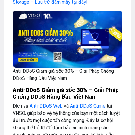
Storage – Lưu trữ đám mây tại đây!
Anti-DDoS Giảm giá sốc 30% – Giải Pháp Chống
DDoS Hàng Đầu Việt Nam
Anti-DDoS G
iảm giá sốc
30% –
Giải Pháp
Chống DDoS Hàng Đầu Việt Nam
Dịch vụ
Anti-DDoS Web
và
Anti-DDoS Game
tại
VNSO, giúp bảo vệ hệ thống của bạn một cách tuyệt
đối trước mọi cuộc tấn công mạng. Đây là cơ hội
không thể bỏ lỡ để đảm bảo an ninh mạng cho
doanh nghiệp với mức giá ưu đãi cực kỳ hấp dẫn.