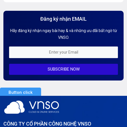
Hướng Dẫn Mail G Suite
Đăng ký nhận EMAIL
Hướng dẫn Tên miền
Hãy đăng ký nhận ngay bài hay & và những ưu đãi bất ngờ từ
Kiến thức AI
VNSO.
Kiến Thức CDN & Cloud Security
Mỗi tuần 01 Server
SUBSCRIBE NOW
Server AI
Server Dedicated (Máy chủ riêng)
Button click
Server GPU
Server Windows
Storage
CÔNG TY CỔ PHẦN CÔNG NGHỆ VNSO