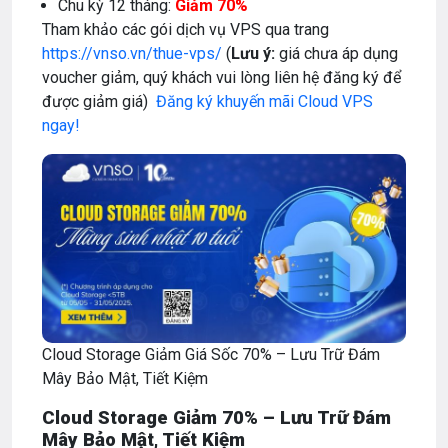
Chu kỳ 12 tháng:
Giảm 70%
Tham khảo các gói dịch vụ VPS qua trang
https://vnso.vn/thue-vps/
(
Lưu ý:
giá chưa áp dụng
voucher giảm, quý khách vui lòng liên hệ đăng ký để
được giảm giá)
Đăng ký khuyến mãi Cloud VPS
ngay!
Cloud Storage Giảm Giá Sốc 70% – Lưu Trữ Đám
Mây Bảo Mật, Tiết Kiệm
Cloud Storage Giảm 70% – Lưu Trữ Đám
Mây Bảo Mật, Tiết Kiệm