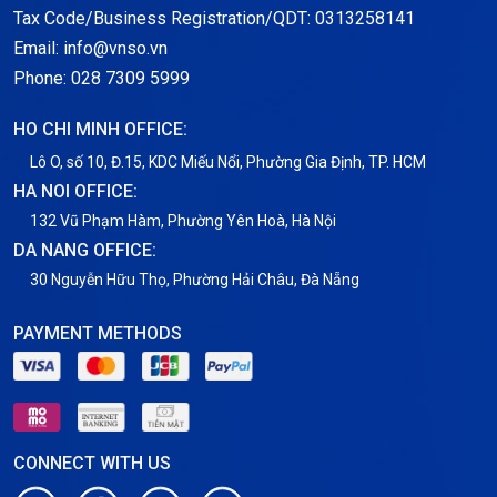
Notification
Tax Code/Business Registration/QDT: 0313258141
Email: info@vnso.vn
Thông tin chung
Phone: 028 7309 5999
Thuê Chỗ Đặt Server
HO CHI MINH OFFICE:
Tin tức
Lô O, số 10, Đ.15, KDC Miếu Nổi, Phường Gia Định, TP. HCM
HA NOI OFFICE:
VNPT
132 Vũ Phạm Hàm, Phường Yên Hoà, Hà Nội
DA NANG OFFICE:
30 Nguyễn Hữu Thọ, Phường Hải Châu, Đà Nẵng
PAYMENT METHODS
CONNECT WITH US