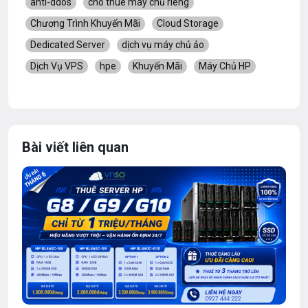
anti-ddos
cho thuê máy chủ riêng
Chương Trình Khuyến Mãi
Cloud Storage
Dedicated Server
dịch vụ máy chủ ảo
Dịch Vụ VPS
hpe
Khuyến Mãi
Máy Chủ HP
Bài viết liên quan