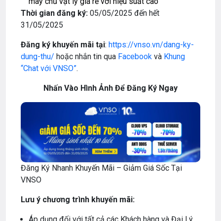
máy chủ vật lý giá rẻ với hiệu suất cao
Thời gian đăng ký:
05/05/2025 đến hết
31/05/2025
Đăng ký khuyến mãi tại
:
https://vnso.vn/dang-ky-
dung-thu/
hoặc nhắn tin qua
Facebook
và
Khung
“Chat với VNSO”
.
Nhấn Vào Hình Ảnh Để Đăng Ký Ngay
Đăng Ký Nhanh Khuyến Mãi – Giảm Giá Sốc Tại
VNSO
Lưu ý chương trình khuyến mãi:
Áp dụng đối với tất cả các Khách hàng và Đại Lý