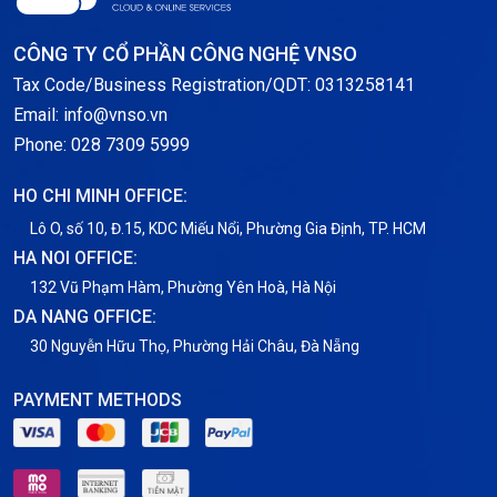
Storage
CÔNG TY CỔ PHẦN CÔNG NGHỆ VNSO
Notification
Tax Code/Business Registration/QDT: 0313258141
Email: info@vnso.vn
Thông tin chung
Phone: 028 7309 5999
Thuê Chỗ Đặt Server
HO CHI MINH OFFICE:
Tin tức
Lô O, số 10, Đ.15, KDC Miếu Nổi, Phường Gia Định, TP. HCM
HA NOI OFFICE:
VNPT
132 Vũ Phạm Hàm, Phường Yên Hoà, Hà Nội
DA NANG OFFICE:
30 Nguyễn Hữu Thọ, Phường Hải Châu, Đà Nẵng
PAYMENT METHODS