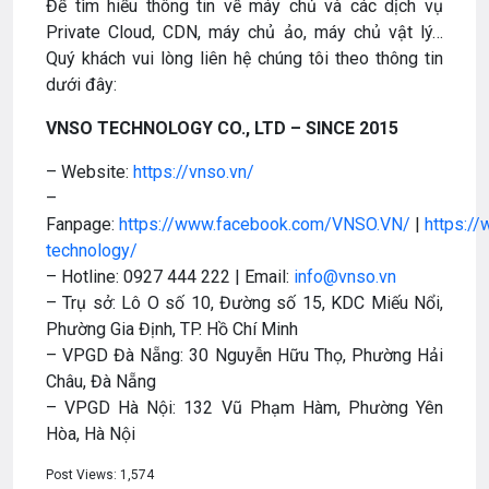
Để tìm hiểu thông tin về máy chủ và các dịch vụ
Private Cloud, CDN, máy chủ ảo, máy chủ vật lý…
Quý khách vui lòng liên hệ chúng tôi theo thông tin
dưới đây:
VNSO TECHNOLOGY CO., LTD – SINCE 2015
– Website:
https://vnso.vn/
–
Fanpage:
https://www.facebook.com/VNSO.VN/
|
https:/
technology/
– Hotline: 0927 444 222 | Email:
info@vnso.vn
– Trụ sở: Lô O số 10, Đường số 15, KDC Miếu Nổi,
Phường Gia Định, TP. Hồ Chí Minh
– VPGD Đà Nẵng: 30 Nguyễn Hữu Thọ, Phường Hải
Châu, Đà Nẵng
– VPGD Hà Nội: 132 Vũ Phạm Hàm, Phường Yên
Hòa, Hà Nội
Post Views:
1,574