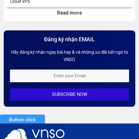
Cloud VPS
Read more
Hosting Knowledge
Hướng Dẫn Mail G Suite
Đăng ký nhận EMAIL
Hướng dẫn Tên miền
Hãy đăng ký nhận ngay bài hay & và những ưu đãi bất ngờ từ
Kiến thức AI
VNSO.
Kiến Thức CDN & Cloud Security
Mỗi tuần 01 Server
SUBSCRIBE NOW
Server AI
Server Dedicated (Máy chủ riêng)
Button click
Server GPU
Server Windows