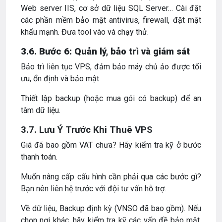
Web server IIS, cơ sở dữ liệu SQL Server… Cài đặt
các phần mềm bảo mật antivirus, firewall, đặt mật
khẩu mạnh.
Đưa tool vào và chạy thử.
3.6. Bước 6: Quản lý, bảo trì và giám sát
Bảo trì liên tục VPS, đảm bảo máy chủ ảo được tối
ưu, ổn định và bảo mật
Thiết lập backup (hoặc mua gói có backup) để an
tâm dữ liệu.
3.7. Lưu Ý Trước Khi Thuê VPS
Giá đã bao gồm VAT chưa? Hãy kiểm tra kỹ ở bước
thanh toán.
Muốn nâng cấp cấu hình cần phải qua các bước gì?
Bạn nên liên hệ trước với đội tư vấn hỗ trợ.
Về dữ liệu, Backup định kỳ (VNSO đã bao gồm). Nếu
chọn nơi khác, hãy kiểm tra kỹ các vấn đề bảo mật.