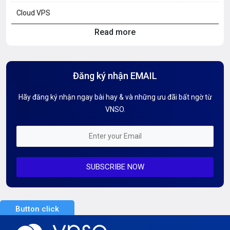
Cloud VPS
Read more
Hosting Knowledge
Hướng Dẫn Mail G Suite
Đăng ký nhận EMAIL
Hướng dẫn Tên miền
Hãy đăng ký nhận ngay bài hay & và những ưu đãi bất ngờ từ
Kiến thức AI
VNSO.
Kiến Thức CDN & Cloud Security
Mỗi tuần 01 Server
SUBSCRIBE NOW
Server AI
Server Dedicated (Máy chủ riêng)
Button click
Server GPU