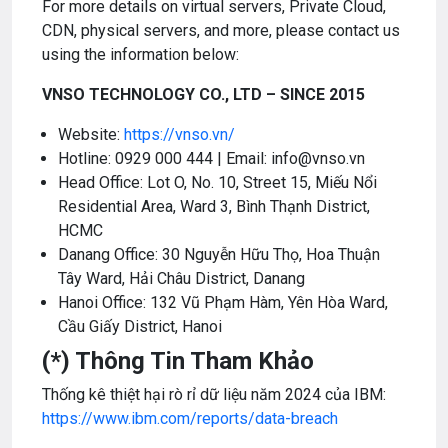
For more details on virtual servers, Private Cloud,
CDN, physical servers, and more, please contact us
using the information below:
VNSO TECHNOLOGY CO., LTD – SINCE 2015
Website:
https://vnso.vn/
Hotline: 0929 000 444 | Email: info@vnso.vn
Head Office: Lot O, No. 10, Street 15, Miếu Nổi
Residential Area, Ward 3, Bình Thạnh District,
HCMC
Danang Office: 30 Nguyễn Hữu Thọ, Hoa Thuận
Tây Ward, Hải Châu District, Danang
Hanoi Office: 132 Vũ Phạm Hàm, Yên Hòa Ward,
Cầu Giấy District, Hanoi
(*) Thông Tin Tham Khảo
Thống kê thiệt hại rò rỉ dữ liệu năm 2024 của IBM:
https://www.ibm.com/reports/data-breach