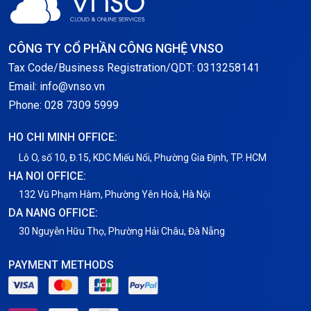
Server Windows
Storage
CÔNG TY CỔ PHẦN CÔNG NGHỆ VNSO
Notification
Tax Code/Business Registration/QDT: 0313258141
Email: info@vnso.vn
Thông tin chung
Phone: 028 7309 5999
Thuê Chỗ Đặt Server
HO CHI MINH OFFICE:
Tin tức
Lô O, số 10, Đ.15, KDC Miếu Nổi, Phường Gia Định, TP. HCM
HA NOI OFFICE:
VNPT
132 Vũ Phạm Hàm, Phường Yên Hoà, Hà Nội
DA NANG OFFICE:
30 Nguyễn Hữu Thọ, Phường Hải Châu, Đà Nẵng
PAYMENT METHODS