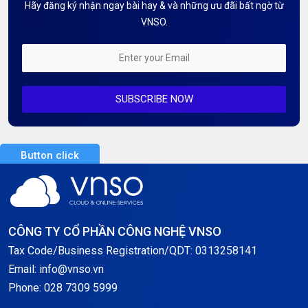
Hãy đăng ký nhận ngay bài hay & và những ưu đãi bất ngờ từ
Kiến thức AI
VNSO.
Kiến Thức CDN & Cloud Security
Mỗi tuần 01 Server
SUBSCRIBE NOW
Server AI
Server Dedicated (Máy chủ riêng)
Button click
Server GPU
Server Windows
Storage
CÔNG TY CỔ PHẦN CÔNG NGHỆ VNSO
Notification
Tax Code/Business Registration/QDT: 0313258141
Email: info@vnso.vn
Thông tin chung
Phone: 028 7309 5999
Thuê Chỗ Đặt Server