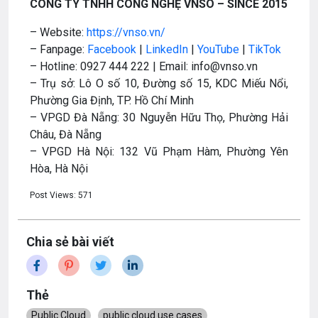
CÔNG TY TNHH CÔNG NGHỆ VNSO – SINCE 2015
– Website:
https://vnso.vn/
– Fanpage:
Facebook
|
LinkedIn
|
YouTube
|
TikTok
– Hotline: 0927 444 222 | Email: info@vnso.vn
– Trụ sở: Lô O số 10, Đường số 15, KDC Miếu Nổi,
Phường Gia Định, TP. Hồ Chí Minh
– VPGD Đà Nẵng: 30 Nguyễn Hữu Thọ, Phường Hải
Châu, Đà Nẵng
– VPGD Hà Nội: 132 Vũ Phạm Hàm, Phường Yên
Hòa, Hà Nội
Post Views:
571
Chia sẻ bài viết
Thẻ
Public Cloud
public cloud use cases