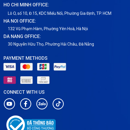
HO CHI MINH OFFICE:
Tin tức
Lô O, số 10, Đ.15, KDC Miếu Nổi, Phường Gia Định, TP. HCM
HA NOI OFFICE:
VNPT
132 Vũ Phạm Hàm, Phường Yên Hoà, Hà Nội
DA NANG OFFICE:
30 Nguyễn Hữu Thọ, Phường Hải Châu, Đà Nẵng
PAYMENT METHODS
CONNECT WITH US