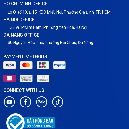
HO CHI MINH OFFICE:
Tin tức
Lô O, số 10, Đ.15, KDC Miếu Nổi, Phường Gia Định, TP. HCM
HA NOI OFFICE:
VNPT
132 Vũ Phạm Hàm, Phường Yên Hoà, Hà Nội
DA NANG OFFICE:
30 Nguyễn Hữu Thọ, Phường Hải Châu, Đà Nẵng
PAYMENT METHODS
CONNECT WITH US