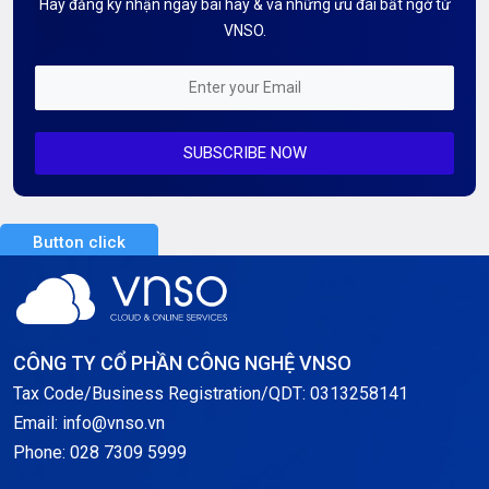
Hãy đăng ký nhận ngay bài hay & và những ưu đãi bất ngờ từ
Kiến thức AI
VNSO.
Kiến Thức CDN & Cloud Security
Mỗi tuần 01 Server
SUBSCRIBE NOW
Server AI
Server Dedicated (Máy chủ riêng)
Button click
Server GPU
Server Windows
Storage
CÔNG TY CỔ PHẦN CÔNG NGHỆ VNSO
Notification
Tax Code/Business Registration/QDT: 0313258141
Email: info@vnso.vn
Thông tin chung
Phone: 028 7309 5999
Thuê Chỗ Đặt Server